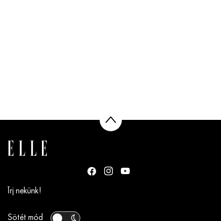
Írj nekünk!
Sötét mód