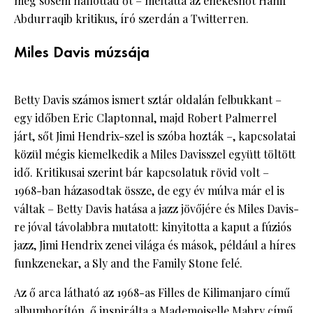
még sosem hallottad őt – méltatta az énekesnőt Hanif
Abdurraqib kritikus, író szerdán a Twitterren.
Miles Davis múzsája
Betty Davis számos ismert sztár oldalán felbukkant –
egy időben Eric Claptonnal, majd Robert Palmerrel
járt, sőt Jimi Hendrix-szel is szóba hozták –, kapcsolatai
közül mégis kiemelkedik a Miles Davisszel együtt töltött
idő. Kritikusai szerint bár kapcsolatuk rövid volt –
1968-ban házasodtak össze, de egy év múlva már el is
váltak – Betty Davis hatása a jazz jövőjére és Miles Davis-
re jóval távolabbra mutatott: kinyitotta a kaput a fúziós
jazz, Jimi Hendrix zenei világa és mások, például a híres
funkzenekar, a Sly and the Family Stone felé.
Az ő arca látható az 1968-as Filles de Kilimanjaro című
albumborítón, ő inspirálta a Mademoiselle Mabry című