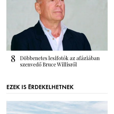
8
Döbbenetes lesifotók az afáziában
szenvedő Bruce Willisről
EZEK IS ÉRDEKELHETNEK