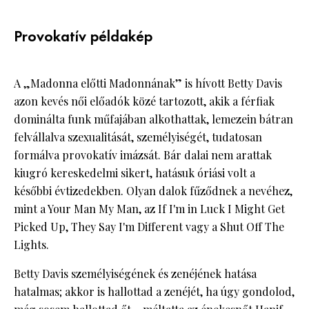
Provokatív példakép
A „Madonna előtti Madonnának” is hívott Betty Davis
azon kevés női előadók közé tartozott, akik a férfiak
dominálta funk műfajában alkothattak, lemezein bátran
felvállalva szexualitását, személyiségét, tudatosan
formálva provokatív imázsát. Bár dalai nem arattak
kiugró kereskedelmi sikert, hatásuk óriási volt a
későbbi évtizedekben. Olyan dalok fűződnek a nevéhez,
mint a Your Man My Man, az If I'm in Luck I Might Get
Picked Up, They Say I'm Different vagy a Shut Off The
Lights.
Betty Davis személyiségének és zenéjének hatása
hatalmas; akkor is hallottad a zenéjét, ha úgy gondolod,