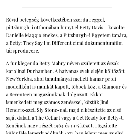
Rövid betegség következtében szerda reggel,
pittsburgh-i otthonában hunyt el Betty Davis – közölte
Danielle Maggio énekes, a Pittsburgh-i Egyetem tanára,
a Betty: They Say I'm Different című dokumentumfilm
társproducere.
A funklegenda Betty Mabry néven született az észak-
karolinai Durhamben. A hatvanas évek elején költözött
New Yorkba, ahol tanulmányai mellett hamar profi
modellként is munkát kapott, többek közt a Glamour és
a Seventeen magazinoknak dolgozott. Ekkor
ismerkedett meg számos zenésszel, köztük Jimi
Hendrix-szel, Sly Stone-nal, majd elkészítette az első
saját dalait, a The Cellart vagy a Get Ready for Betty-t.
Zenéinek nagy részét 1964 és 1975 között rögzítette
különféle lemezkiadóknál; 1973-ban jelent meg az első