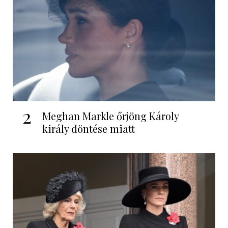
2
Meghan Markle őrjöng Károly
király döntése miatt