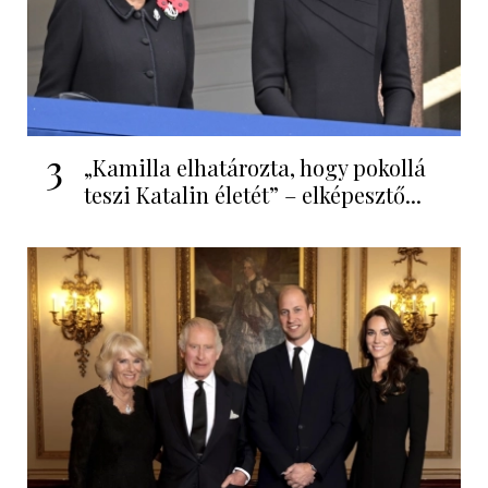
3
„Kamilla elhatározta, hogy pokollá
teszi Katalin életét” – elképesztő...