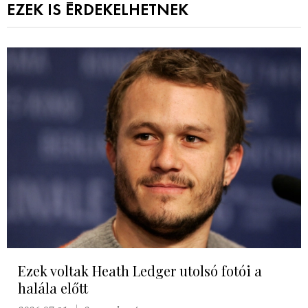
EZEK IS ÉRDEKELHETNEK
Ezek voltak Heath Ledger utolsó fotói a
halála előtt