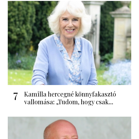
7
Kamilla hercegné könnyfakasztó
vallomása: „Tudom, hogy csak...