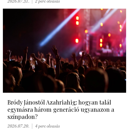
2026.07.31.
2 perc olvasás
Bródy Jánostól Azahriahig: hogyan talál
egymásra három generáció ugyanazon a
színpadon?
2026.07.20.
4 perc olvasás