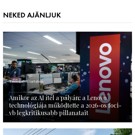
NEKED AJÁNLJUK
Támogatott tartalom
Amikor az AI ítél a pályán: a Lenovo
technológiája működtette a 2026-os foci-
vb legkritikusabb pillanatait