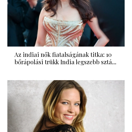
Az indiai nők fiatalságának titka: 10
bőrápolási trükk India legszebb sztá...