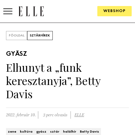
WEBSHOP
DIVAT
FŐOLDAL
SZTÁRHÍREK
ELLE DIGITAL
GYÁSZ
GOURMET AWARDS
Elhunyt a „funk
SZÉPSÉG
keresztanyja”, Betty
KULTÚRA
Davis
PSZICHÉ
2022. február 10.
3 perc olvasás
ELLE
ÉLETMÓD
PÁRKAPCSOLAT
zene
kultúra
gyász
sztár
halálhír
Betty Davis