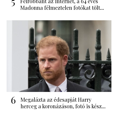
5
Felrobbant az internet, a 64 éves
Madonna félmeztelen fotókat tölt...
6
Megalázta az édesapját Harry
herceg a koronázáson, fotó is kész...