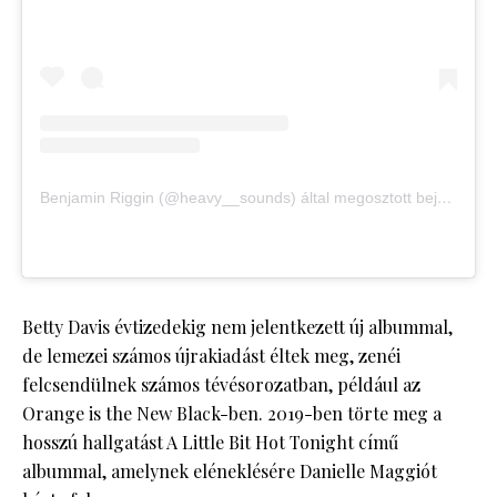
Benjamin Riggin (@heavy__sounds) által megosztott bejegyzés
Betty Davis évtizedekig nem jelentkezett új albummal,
de lemezei számos újrakiadást éltek meg, zenéi
felcsendülnek számos tévésorozatban, például az
Orange is the New Black-ben. 2019-ben törte meg a
hosszú hallgatást A Little Bit Hot Tonight című
albummal, amelynek eléneklésére Danielle Maggiót