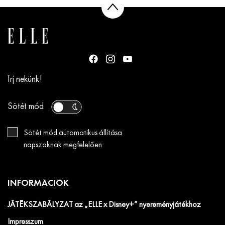
Írj nekünk!
Sötét mód
Sötét mód automatikus állítása
napszaknak megfelelően
INFORMÁCIÓK
JÁTÉKSZABÁLYZAT az „ELLE x Disney+” nyereményjátékhoz
Impresszum