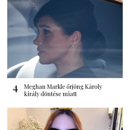
4
Meghan Markle őrjöng Károly
király döntése miatt