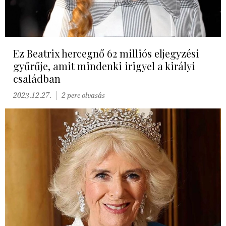
Ez Beatrix hercegnő 62 milliós eljegyzési
gyűrűje, amit mindenki irigyel a királyi
családban
2023.12.27.
2 perc olvasás