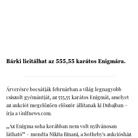
HÍRLEVÉL
Bárki licitálhat az 555,55 karátos Enigmára.
Árverésre bocsátják februárban a világ legnagyobb
csiszolt gyémántját, az 555,55 karátos Enigmát, amelyet
az aukciót megelőzően először állítanak ki Dubajban –
írja a Gulfnews.com.
„Az Enigma soha korábban nem volt nyilvánosan
látható” – mondta Nikita Binani, a Sotheby's aukciósház