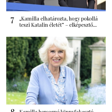
7
„Kamilla elhatározta, hogy pokollá
teszi Katalin életét” – elképesztő...
8
Kamilla hercegné könnyfakasztó