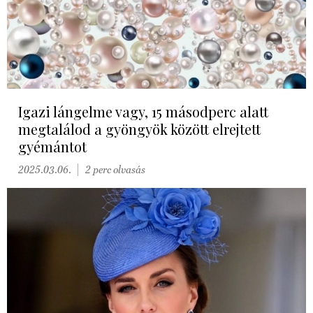
Igazi lángelme vagy, 15 másodperc alatt
megtalálod a gyöngyök között elrejtett
gyémántot
2025.03.06.
2 perc olvasás