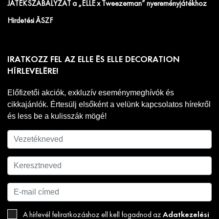
JÁTÉKSZABÁLYZAT a „ELLE x Tweezerman” nyereményjátékhoz
Hirdetési ÁSZF
IRATKOZZ FEL AZ ELLE ÉS ELLE DECORATION
HÍRLEVELÉRE!
Előfizetői akciók, exkluzív eseménymeghívók és
cikkajánlók. Értesülj elsőként a velünk kapcsolatos hírekről
és less be a kulisszák mögé!
Adatkezelési
A hírlevél feliratkozáshoz ell kell fogadnod az