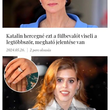
Katalin hercegné ezt a fülbevalót viseli a
legtöbbször, megható jelentése van
2024.05.26.
2 perc olvasás