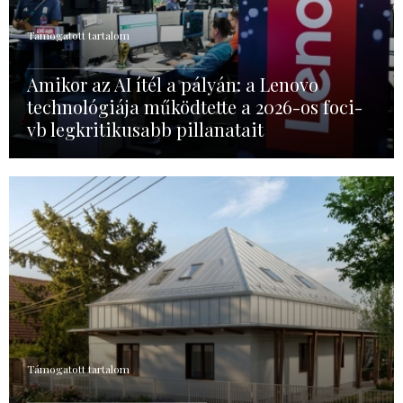
Támogatott tartalom
Amikor az AI ítél a pályán: a Lenovo
technológiája működtette a 2026-os foci-
vb legkritikusabb pillanatait
Támogatott tartalom