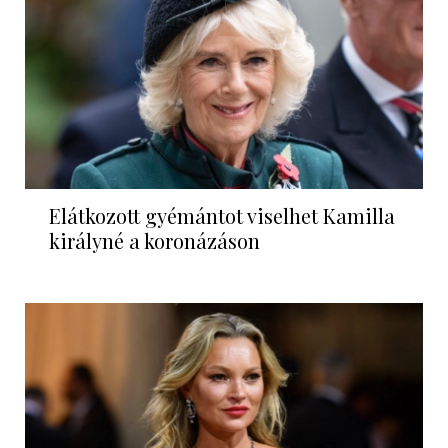
Elátkozott gyémántot viselhet Kamilla
királyné a koronázáson