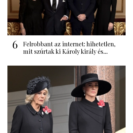
6
Felrobbant az internet: hihetetlen,
mit szúrtak ki Károly király és...