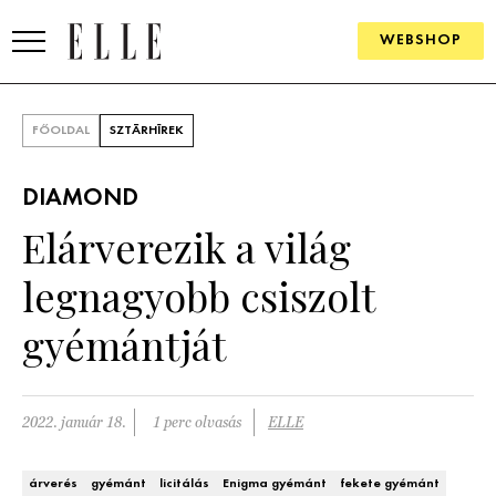
WEBSHOP
DIVAT
FŐOLDAL
SZTÁRHÍREK
ELLE DIGITAL
DIAMOND
GOURMET AWARDS
Elárverezik a világ
SZÉPSÉG
legnagyobb csiszolt
KULTÚRA
gyémántját
PSZICHÉ
2022. január 18.
1 perc olvasás
ELLE
ÉLETMÓD
PÁRKAPCSOLAT
árverés
gyémánt
licitálás
Enigma gyémánt
fekete gyémánt