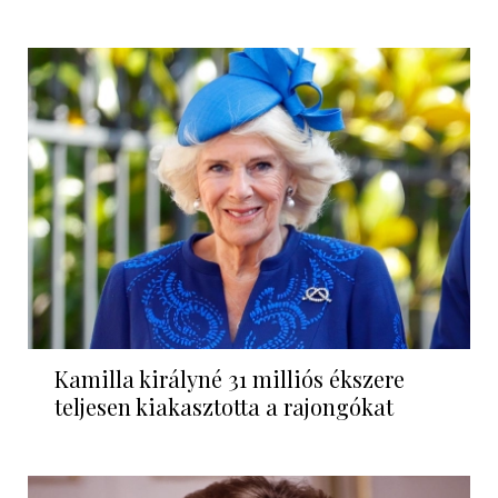
Kamilla királyné 31 milliós ékszere
teljesen kiakasztotta a rajongókat