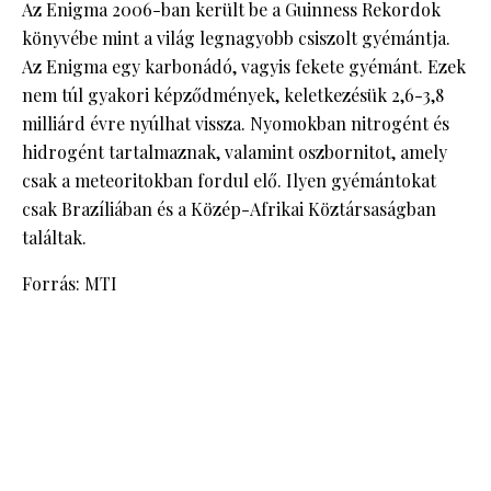
Az Enigma 2006-ban került be a Guinness Rekordok
könyvébe mint a világ legnagyobb csiszolt gyémántja.
Az Enigma egy karbonádó, vagyis fekete gyémánt. Ezek
nem túl gyakori képződmények, keletkezésük 2,6-3,8
milliárd évre nyúlhat vissza. Nyomokban nitrogént és
hidrogént tartalmaznak, valamint oszbornitot, amely
csak a meteoritokban fordul elő. Ilyen gyémántokat
csak Brazíliában és a Közép-Afrikai Köztársaságban
találtak.
Forrás: MTI