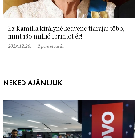
Ez Kamilla királyné kedvenc tiarája: több,
mint 180 millió forintot ér!
2023.12.26.
2 perc olvasás
NEKED AJÁNLJUK