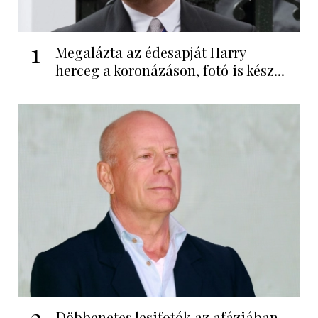
1
Megalázta az édesapját Harry
herceg a koronázáson, fotó is kész...
2
Döbbenetes lesifotók az afáziában