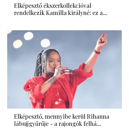
Elképesztő ékszerkollekcióval
rendelkezik Kamilla királyné: ez a...
Elképesztő, mennyibe kerül Rihanna
lábujjgyűrűje - a rajongók felhá...