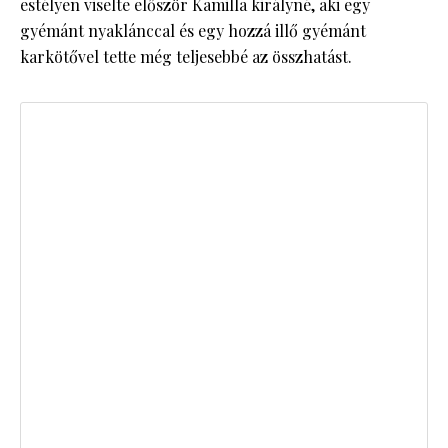
estélyen viselte először Kamilla királyné, aki egy
gyémánt nyaklánccal és egy hozzá illő gyémánt
karkötővel tette még teljesebbé az összhatást.