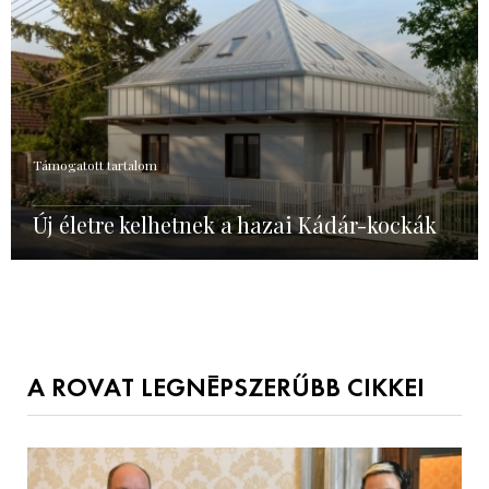
Támogatott tartalom
Új életre kelhetnek a hazai Kádár-kockák
A ROVAT LEGNÉPSZERŰBB CIKKEI