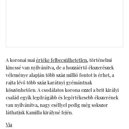
A koronai mai
értéke felbecsülhetetlen
, történelmi
kincssé van nyilvánítva, de a hozzáértő ékszerészek
véleménye alapján több száz millió fontot is érhet, a
rajta lévő több száz karátnyi gyémántnak
köszönhetően. A csodálatos korona ezzel a brit királyi
család egyik legdrágább és legértékesebb ékszerének
van nyilvánítva, nagy eséllyel pedig még sokszor
láthatjuk Kamilla királyné fején.
Via