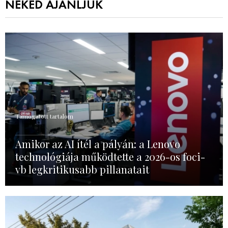
NEKED AJÁNLJUK
Támogatott tartalom
Amikor az AI ítél a pályán: a Lenovo
technológiája működtette a 2026-os foci-
vb legkritikusabb pillanatait