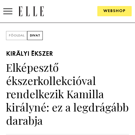
WEBSHOP
DIVAT
FŐOLDAL
DIVAT
ELLE DIGITAL
KIRÁLYI ÉKSZER
GOURMET AWARDS
Elképesztő
SZÉPSÉG
ékszerkollekcióval
KULTÚRA
rendelkezik Kamilla
PSZICHÉ
királyné: ez a legdrágább
darabja
ÉLETMÓD
PÁRKAPCSOLAT