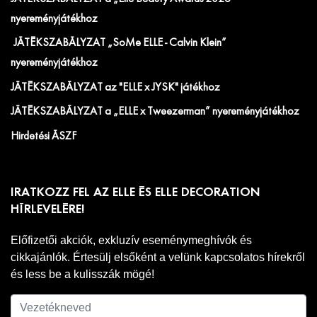
nyereményjátékhoz
JÁTÉKSZABÁLYZAT „SoMe ELLE - Calvin Klein”
nyereményjátékhoz
JÁTÉKSZABÁLYZAT az "ELLE x JYSK" játékhoz
JÁTÉKSZABÁLYZAT a „ELLE x Tweezerman” nyereményjátékhoz
Hirdetési ÁSZF
IRATKOZZ FEL AZ ELLE ÉS ELLE DECORATION
HÍRLEVELÉRE!
Előfizetői akciók, exkluzív eseménymeghívók és
cikkajánlók. Értesülj elsőként a velünk kapcsolatos hírekről
és less be a kulisszák mögé!