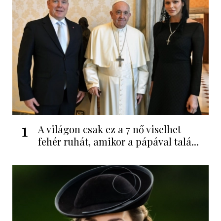
1
A világon csak ez a 7 nő viselhet
fehér ruhát, amikor a pápával talá...