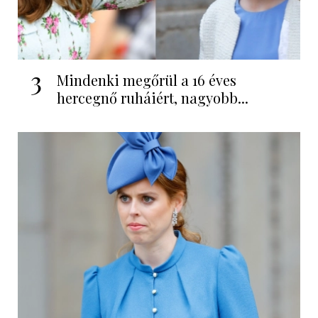
3
Mindenki megőrül a 16 éves
hercegnő ruháiért, nagyobb...