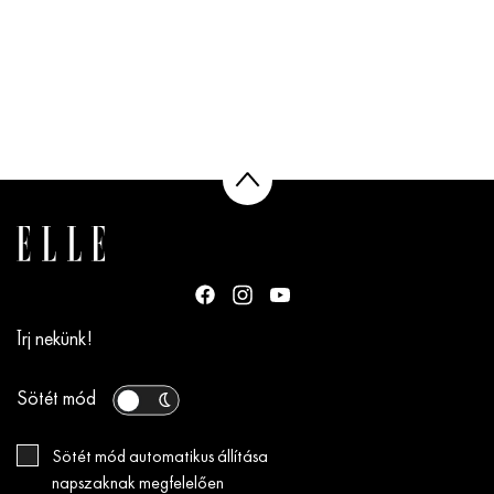
Írj nekünk!
Sötét mód
Sötét mód automatikus állítása
napszaknak megfelelően