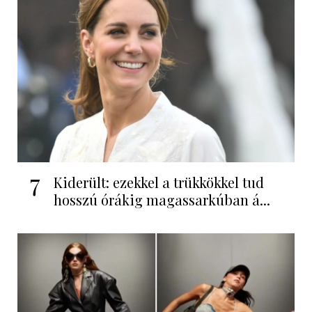
7
Kiderült: ezekkel a trükkökkel tud
hosszú órákig magassarkúban á...