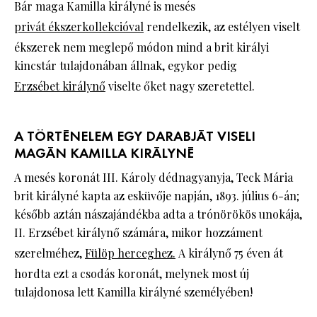
Bár maga Kamilla királyné is mesés
privát ékszerkollekcióval
rendelkezik, az estélyen viselt
ékszerek nem meglepő módon mind a brit királyi
kincstár tulajdonában állnak, egykor pedig
Erzsébet királynő
viselte őket nagy szeretettel.
A TÖRTÉNELEM EGY DARABJÁT VISELI
MAGÁN KAMILLA KIRÁLYNÉ
A mesés koronát III. Károly dédnagyanyja, Teck Mária
brit királyné kapta az esküvője napján, 1893. július 6-án;
később aztán nászajándékba adta a trónörökös unokája,
II. Erzsébet királynő számára, mikor hozzáment
szerelméhez,
Fülöp herceghez
.
A királynő 75 éven át
hordta ezt a csodás koronát, melynek most új
tulajdonosa lett Kamilla királyné személyében!