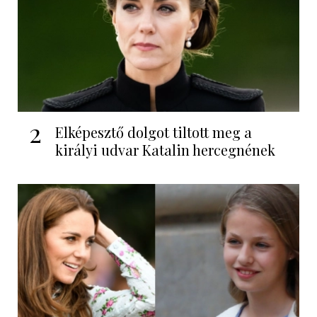
2
Elképesztő dolgot tiltott meg a
királyi udvar Katalin hercegnének