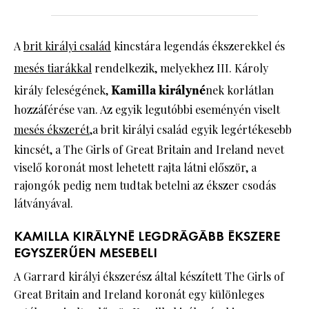
A
brit királyi család
kincstára legendás ékszerekkel és
mesés tiarákka
l
rendelkezik, melyekhez III. Károly
király feleségének,
Kamilla királyné
nek korlátlan
hozzáférése van. Az egyik legutóbbi eseményén viselt
mesés ékszerét,
a brit királyi család egyik legértékesebb
kincsét, a The Girls of Great Britain and Ireland nevet
viselő koronát most lehetett rajta látni először, a
rajongók pedig nem tudtak betelni az ékszer csodás
látványával.
KAMILLA KIRÁLYNÉ LEGDRÁGÁBB ÉKSZERE
EGYSZERŰEN MESEBELI
A Garrard királyi ékszerész által készített The Girls of
Great Britain and Ireland koronát egy különleges