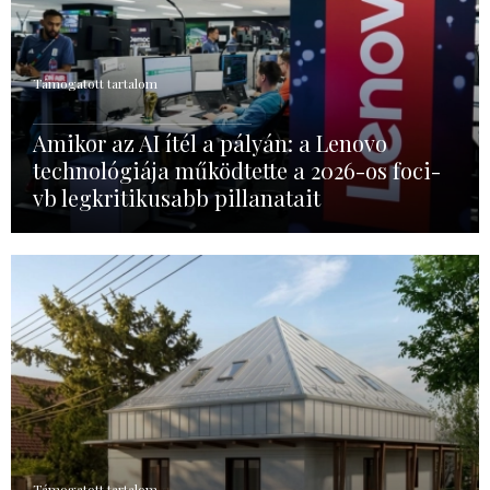
Támogatott tartalom
Amikor az AI ítél a pályán: a Lenovo
technológiája működtette a 2026-os foci-
vb legkritikusabb pillanatait
Támogatott tartalom