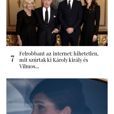
Felrobbant az internet: hihetetlen,
7
mit szúrtak ki Károly király és
Vilmos...