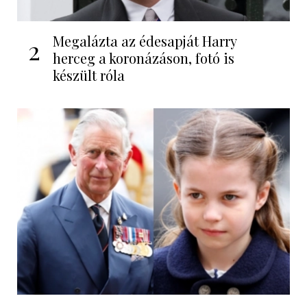
Megalázta az édesapját Harry
2
herceg a koronázáson, fotó is
készült róla