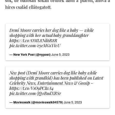
sok, de biztosan sokan örültek azon a piacon, ahova a
híres család ellátogatott.
Demi Moore carries her dog like a baby — while
shopping with her actual baby granddaughter
https://t.co/OML8Nd6R8R
pic.twitter.com/eyeMGsYivU
— New York Post (@nypost)
June 5, 2023
New post (Demi Moore carries dog like baby while
shopping with grandkid) has been published on Latest
Celebrity News, Entertainment News & Gossip -
https://t.co/V1O9PCIwA4
pic.twitter.com/jQ0BudXRSr
— Movieswalk (@movieswalk94579)
June 5, 2023