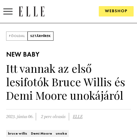
WEBSHOP
DIVAT
FŐOLDAL
SZTÁRHÍREK
ELLE DIGITAL
NEW BABY
GOURMET AWARDS
Itt vannak az első
SZÉPSÉG
lesifotók Bruce Willis és
KULTÚRA
Demi Moore unokájáról
PSZICHÉ
2023. június 06.
2 perc olvasás
ELLE
ÉLETMÓD
PÁRKAPCSOLAT
bruce willis
Demi Moore
unoka