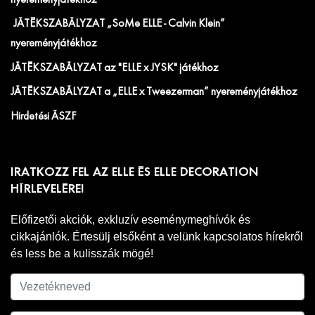
nyereményjátékhoz
JÁTÉKSZABÁLYZAT „SoMe ELLE - Calvin Klein”
nyereményjátékhoz
JÁTÉKSZABÁLYZAT az "ELLE x JYSK" játékhoz
JÁTÉKSZABÁLYZAT a „ELLE x Tweezerman” nyereményjátékhoz
Hirdetési ÁSZF
IRATKOZZ FEL AZ ELLE ÉS ELLE DECORATION
HÍRLEVELÉRE!
Előfizetői akciók, exkluzív eseménymeghívók és
cikkajánlók. Értesülj elsőként a velünk kapcsolatos hírekről
és less be a kulisszák mögé!