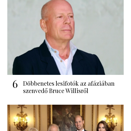
6
Döbbenetes lesifotók az afáziában
szenvedő Bruce Willisről