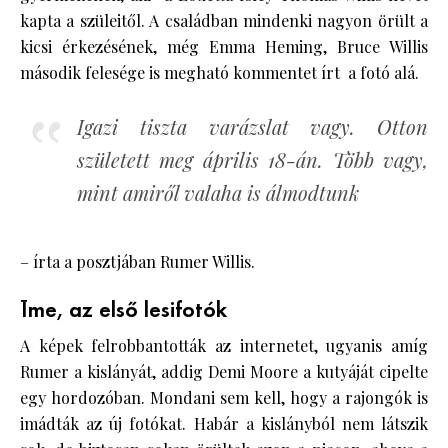
kapta a szüleitől. A családban mindenki nagyon örült a
kicsi érkezésének, még Emma Heming, Bruce Willis
második felesége is megható kommentet írt a fotó alá.
Igazi tiszta varázslat vagy. Otton
született meg április 18-án. Több vagy,
mint amiről valaha is álmodtunk
– írta a posztjában Rumer Willis.
Íme, az első lesifotók
A képek felrobbantották az internetet, ugyanis amíg
Rumer a kislányát, addig Demi Moore a kutyáját cipelte
egy hordozóban. Mondani sem kell, hogy a rajongók is
imádták az új fotókat. Habár a kislányból nem látszik