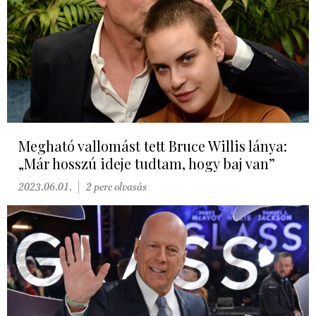
Megható vallomást tett Bruce Willis lánya:
„Már hosszú ideje tudtam, hogy baj van”
2023.06.01.
2 perc olvasás