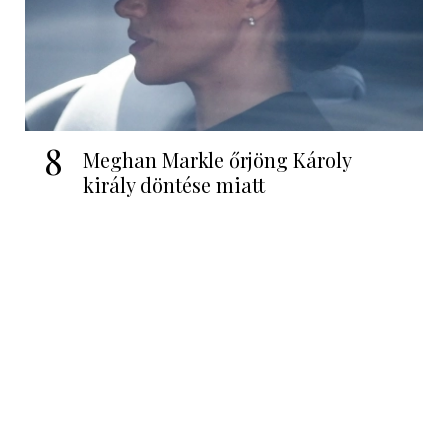
8
Meghan Markle őrjöng Károly
király döntése miatt