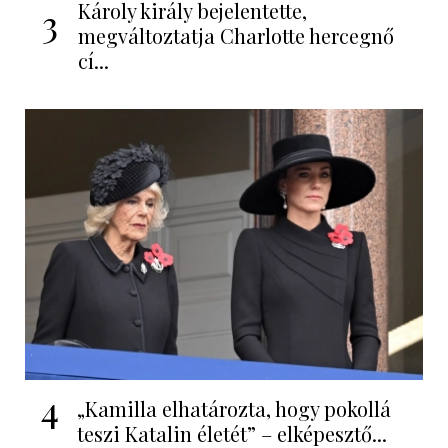
Károly király bejelentette,
3
megváltoztatja Charlotte hercegnő
cí...
4
„Kamilla elhatározta, hogy pokollá
teszi Katalin életét” – elképesztő...