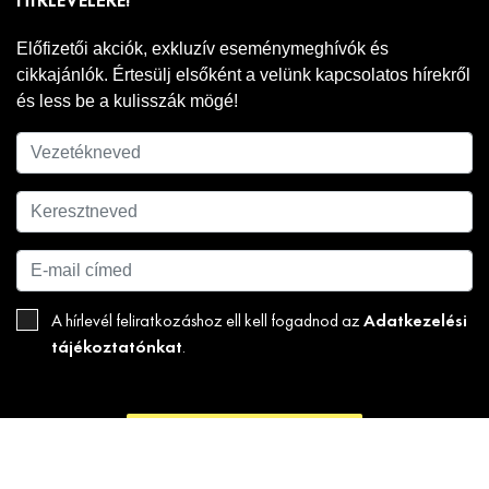
HÍRLEVELÉRE!
Előfizetői akciók, exkluzív eseménymeghívók és
cikkajánlók. Értesülj elsőként a velünk kapcsolatos hírekről
és less be a kulisszák mögé!
Adatkezelési
A hírlevél feliratkozáshoz ell kell fogadnod az
tájékoztatónkat
.
FELIRATKOZOM