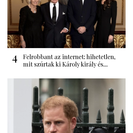
4
Felrobbant az internet: hihetetlen,
mit szúrtak ki Károly király és...