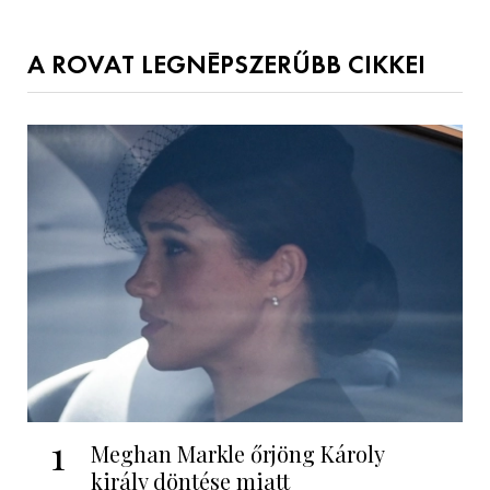
A ROVAT LEGNÉPSZERŰBB CIKKEI
1
Meghan Markle őrjöng Károly
király döntése miatt