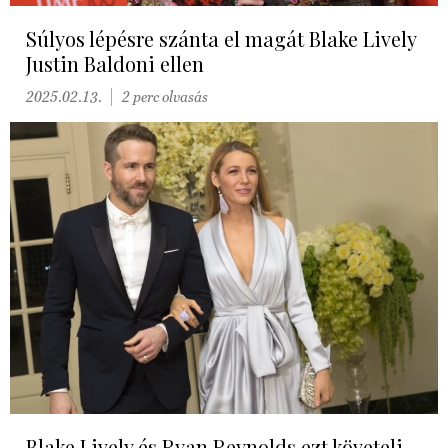
Súlyos lépésre szánta el magát Blake Lively
Justin Baldoni ellen
2025.02.13.
2 perc olvasás
Blake Lively és Ryan Reynolds ezt követeli,