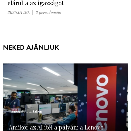
elárulta az igazságot
2025.01.30.
2 perc olvasás
NEKED AJÁNLJUK
Támogatott tartalom
Amikor az AI ítél a pályán: a Lenovo