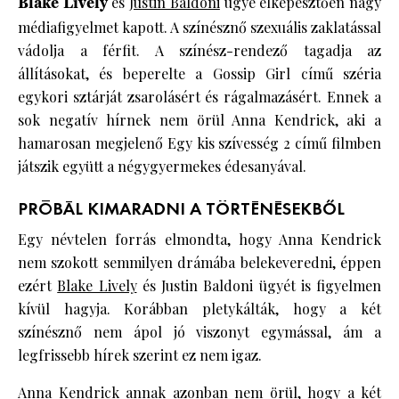
Blake Lively
és
Justin Baldoni
ügye elképesztően nagy
médiafigyelmet kapott. A színésznő szexuális zaklatással
vádolja a férfit. A színész-rendező tagadja az
állításokat, és beperelte a Gossip Girl című széria
egykori sztárját zsarolásért és rágalmazásért. Ennek a
sok negatív hírnek nem örül Anna Kendrick, aki a
hamarosan megjelenő Egy kis szívesség 2 című filmben
játszik együtt a négygyermekes édesanyával.
PRÓBÁL KIMARADNI A TÖRTÉNÉSEKBŐL
Egy névtelen forrás elmondta, hogy Anna Kendrick
nem szokott semmilyen drámába belekeveredni, éppen
ezért
Blake Lively
és Justin Baldoni ügyét is figyelmen
kívül hagyja. Korábban pletykálták, hogy a két
színésznő nem ápol jó viszonyt egymással, ám a
legfrissebb hírek szerint ez nem igaz.
Anna Kendrick annak azonban nem örül, hogy a két