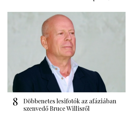
8
Döbbenetes lesifotók az afáziában
szenvedő Bruce Willisről