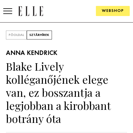
WEBSHOP
DIVAT
FŐOLDAL
SZTÁRHÍREK
ELLE DIGITAL
ANNA KENDRICK
GOURMET AWARDS
Blake Lively
SZÉPSÉG
kolléganőjének elege
KULTÚRA
van, ez bosszantja a
PSZICHÉ
legjobban a kirobbant
botrány óta
ÉLETMÓD
PÁRKAPCSOLAT