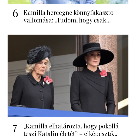
6
Kamilla hercegné könnyfakasztó
vallomása: „Tudom, hogy csak...
7
„Kamilla elhatározta, hogy pokollá
teszi Katalin életét” – elképesztő...