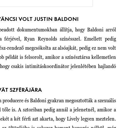
ÍVÁNCSI VOLT JUSTIN BALDONI
beadott dokumentumokban állítja, hogy Baldoni arról
a férjével, Ryan Reynolds színésszel. Emellett pedig
nész-rendező megcsókolta az alsóajkát, pedig ez nem volt
 példát is felsorolt, amikor a színésztársa kellemetlen
 hogy csakis intimitáskoordinátor jelenlétében hajlandó
VÁT SZFÉRÁJÁRA
lm producere és Baldoni gyakran megosztották a szexuális
 tőle is. A sztoriban pedig annál a jelenetnél, amikor a
két a két férfi azt akarta, hogy Lively legyen meztelen.
ag az öltözőjébe is sokszor bement kopogás nélkül, még