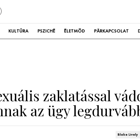
KULTÚRA
PSZICHÉ
ÉLETMÓD
PÁRKAPCSOLAT
exuális zaklatással vádo
annak az ügy legdurvább
Blake Lively