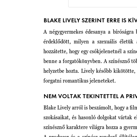
BLAKE LIVELY SZERINT ERRE IS K
A négygyermekes édesanya a bíróságra 
érdeklődött, milyen a szexuális életük 
hozzátette, hogy egy csókjelenetnél a szí
benne a forgatókönyvben. A színésznő több
helyzetbe hozta. Lively később kikötötte,
forgatni romantikus jeleneteket.
NEM VOLTAK TEKINTETTEL A PRI
Blake Lively arról is beszámolt, hogy a fi
szokásaikat, és hasonló dolgokat vártak el
színésznő karaktere világra hozza a gyerme
A producer és a színész-rendező állítól