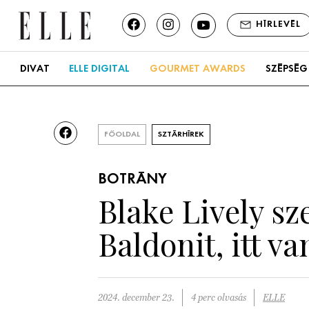
HÍRLEVÉL
DIVAT
ELLE DIGITAL
GOURMET AWARDS
SZÉPSÉG
FŐOLDAL
SZTÁRHÍREK
BOTRÁNY
Blake Lively sz
Baldonit, itt v
2024. december 23.
4 perc olvasás
ELLE