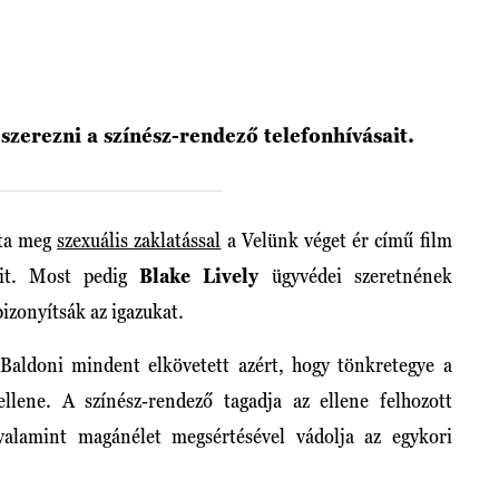
szerezni a színész-rendező telefonhívásait.
lta meg
szexuális zaklatással
a Velünk véget ér című film
onit. Most pedig
Blake Lively
ügyvédei szeretnének
bizonyítsák az igazukat.
Baldoni mindent elkövetett azért, hogy tönkretegye a
ellene. A színész-rendező tagadja az ellene felhozott
 valamint magánélet megsértésével vádolja az egykori