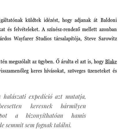
gáltatónak küldtek idézést, hogy adjanak át Baldoni
kat és felvételeket. A színész-rendező mellett azonban
dos Wayfarer Studios társalapítója, Steve Sarowitz
én megszólalt az ügyben. Ő árulta el azt is, hogy
Blake
isszamenőleg keres hívásokat, szöveges üzeneteket és
 halászati expedíció azt mutatja,
beesetten keresnek bármilyen
apot a bizonyíthatóan hamis
 de semmit sem fognak találni.