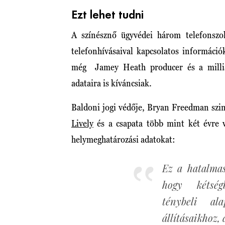
Ezt lehet tudni
A színésznő ügyvédei három telefonszol
telefonhívásaival kapcsolatos információ
még Jamey Heath producer és a milliár
adataira is kíváncsiak.
Baldoni jogi védője, Bryan Freedman szint
Lively
és a csapata több mint két évre v
helymeghatározási adatokat:
Ez a hatalmas
hogy kétség
ténybeli al
állításaikhoz,