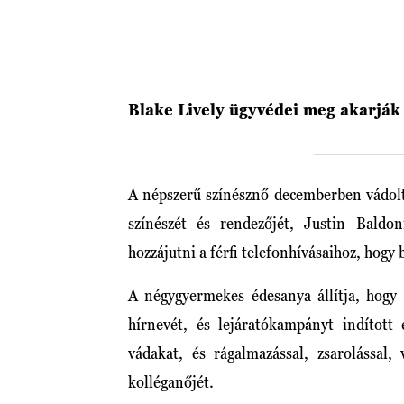
Blake Lively ügyvédei meg akarják 
A népszerű színésznő decemberben vádo
színészét és rendezőjét, Justin Bald
hozzájutni a férfi telefonhívásaihoz, hogy 
A négygyermekes édesanya állítja, hogy 
hírnevét, és lejáratókampányt indított 
vádakat, és rágalmazással, zsarolással,
kolléganőjét.