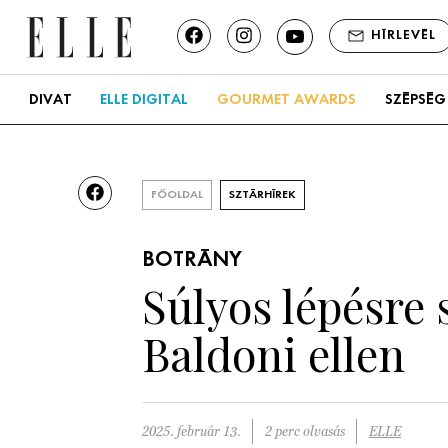
HÍRLEVÉL
DIVAT
ELLE DIGITAL
GOURMET AWARDS
SZÉPSÉG
FŐOLDAL
SZTÁRHÍREK
BOTRÁNY
Súlyos lépésre 
Baldoni ellen
2025. február 13.
2 perc olvasás
ELLE