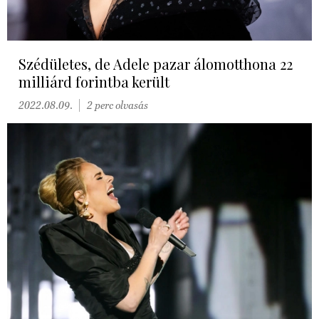
Szédületes, de Adele pazar álomotthona 22
milliárd forintba került
2022.08.09.
2 perc olvasás