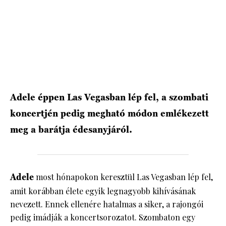
HÍRLEVÉL
Adele éppen Las Vegasban lép fel, a szombati
koncertjén pedig megható módon emlékezett
meg a barátja édesanyjáról.
Adele
most hónapokon keresztül Las Vegasban lép fel,
amit korábban élete egyik legnagyobb kihívásának
nevezett. Ennek ellenére hatalmas a siker, a rajongói
pedig imádják a koncertsorozatot. Szombaton egy