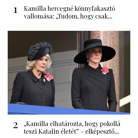
1
Kamilla hercegné könnyfakasztó
vallomása: „Tudom, hogy csak...
2
„Kamilla elhatározta, hogy pokollá
teszi Katalin életét” – elképesztő...