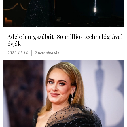
Adele hangszálait 180 milliós technológiával
óvják
2022.11.14.
2 perc olvasás