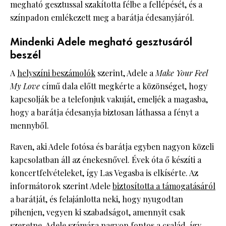
megható gesztussal szakította félbe a fellépését, és a
színpadon emlékezett meg a barátja édesanyjáról.
Mindenki Adele megható gesztusáról
beszél
A
helyszíni beszámolók
szerint, Adele a
Make Your Feel
My Love
című dala előtt megkérte a közönséget, hogy
kapcsolják be a telefonjuk vakuját, emeljék a magasba,
hogy a barátja édesanyja biztosan láthassa a fényt a
mennyből.
Raven, aki Adele fotósa és barátja egyben nagyon közeli
kapcsolatban áll az énekesnővel. Évek óta ő készíti a
koncertfelvételeket, így Las Vegasba is elkísérte. Az
informátorok szerint Adele
biztosította a támogatásáról
a barátját, és felajánlotta neki, hogy nyugodtan
pihenjen, vegyen ki szabadságot, amennyit csak
szeretne. Adele számára nagyon fontos a család, így