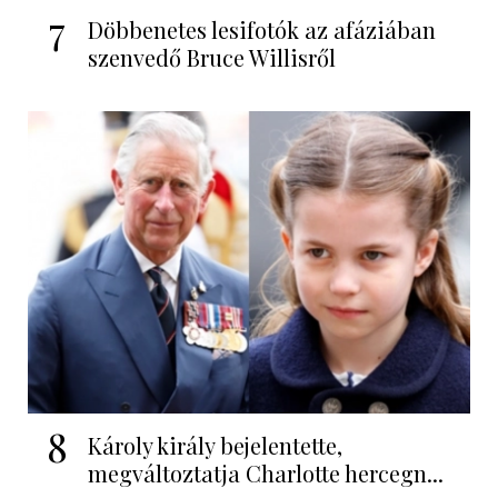
7
Döbbenetes lesifotók az afáziában
szenvedő Bruce Willisről
8
Károly király bejelentette,
megváltoztatja Charlotte hercegn...