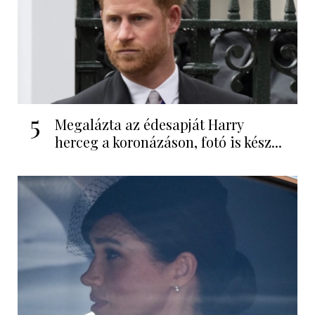
5
Megalázta az édesapját Harry
herceg a koronázáson, fotó is kész...