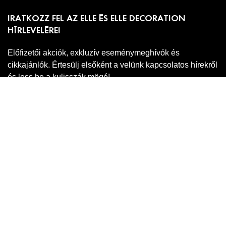
IRATKOZZ FEL AZ ELLE ÉS ELLE DECORATION
HÍRLEVELÉRE!
Előfizetői akciók, exkluzív eseménymeghívók és
cikkajánlók. Értesülj elsőként a velünk kapcsolatos hírekről
és less be a kulisszák mögé!
Adatkezelési
A hírlevél feliratkozáshoz ell kell fogadnod az
tájékoztatónkat
.