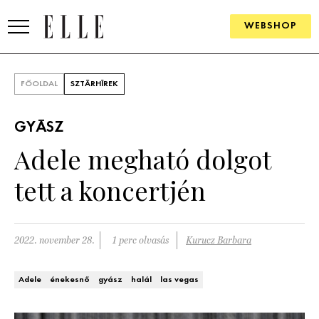
WEBSHOP
DIVAT
FŐOLDAL
SZTÁRHÍREK
ELLE DIGITAL
GYÁSZ
GOURMET AWARDS
Adele megható dolgot
SZÉPSÉG
tett a koncertjén
KULTÚRA
PSZICHÉ
2022. november 28.
1 perc olvasás
Kurucz Barbara
ÉLETMÓD
Adele
énekesnő
gyász
halál
las vegas
PÁRKAPCSOLAT