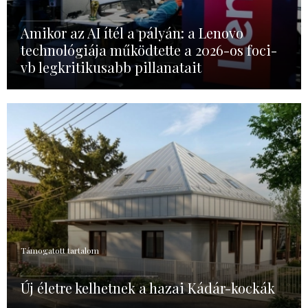
Amikor az AI ítél a pályán: a Lenovo
technológiája működtette a 2026-os foci-
vb legkritikusabb pillanatait
Támogatott tartalom
Új életre kelhetnek a hazai Kádár-kockák