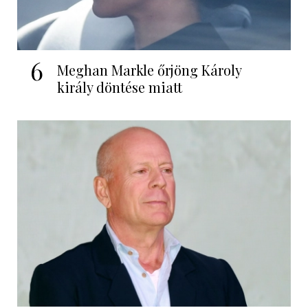
6
Meghan Markle őrjöng Károly
király döntése miatt