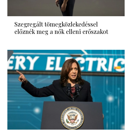
Szegregált tömegközlekedéssel
előznék meg a nők elleni erőszakot