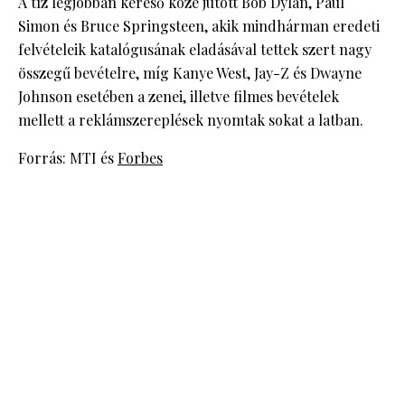
A tíz legjobban kereső közé jutott Bob Dylan, Paul
Simon és Bruce Springsteen, akik mindhárman eredeti
felvételeik katalógusának eladásával tettek szert nagy
összegű bevételre, míg Kanye West, Jay-Z és Dwayne
Johnson esetében a zenei, illetve filmes bevételek
mellett a reklámszereplések nyomtak sokat a latban.
Forrás: MTI és
Forbes