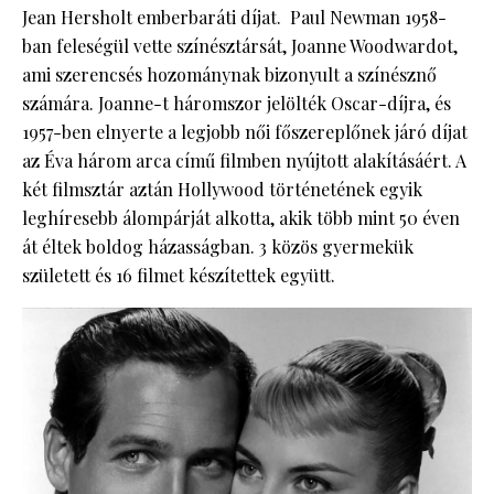
Jean Hersholt emberbaráti díjat. Paul Newman 1958-
ban feleségül vette színésztársát, Joanne Woodwardot,
ami szerencsés hozománynak bizonyult a színésznő
számára. Joanne-t háromszor jelölték Oscar-díjra, és
1957-ben elnyerte a legjobb női főszereplőnek járó díjat
az Éva három arca című filmben nyújtott alakításáért. A
két filmsztár aztán Hollywood történetének egyik
leghíresebb álompárját alkotta, akik több mint 50 éven
át éltek boldog házasságban. 3 közös gyermekük
született és 16 filmet készítettek együtt.