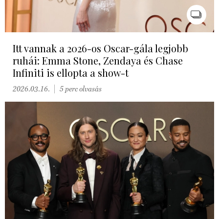
Itt vannak a 2026-os Oscar-gála legjobb
ruhái: Emma Stone, Zendaya és Chase
Infiniti is ellopta a show-t
2026.03.16.
5 perc olvasás