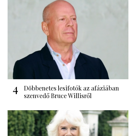
4
Döbbenetes lesifotók az afáziában
szenvedő Bruce Willisről