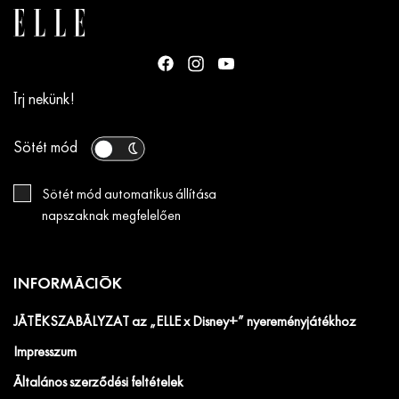
Írj nekünk!
Sötét mód
Sötét mód automatikus állítása
napszaknak megfelelően
INFORMÁCIÓK
JÁTÉKSZABÁLYZAT az „ELLE x Disney+” nyereményjátékhoz
Impresszum
Általános szerződési feltételek