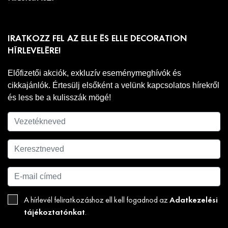
IRATKOZZ FEL AZ ELLE ÉS ELLE DECORATION
HÍRLEVELÉRE!
Előfizetői akciók, exkluzív eseménymeghívók és
cikkajánlók. Értesülj elsőként a velünk kapcsolatos hírekről
és less be a kulisszák mögé!
Adatkezelési
A hírlevél feliratkozáshoz ell kell fogadnod az
tájékoztatónkat
.