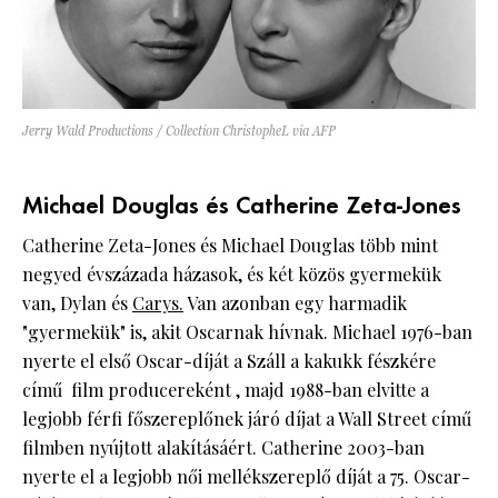
Jerry Wald Productions / Collection ChristopheL via AFP
Michael Douglas és Catherine Zeta-Jones
Catherine Zeta-Jones és Michael Douglas több mint
negyed évszázada házasok, és két közös gyermekük
van, Dylan és
Carys.
Van azonban egy harmadik
"gyermekük" is, akit Oscarnak hívnak. Michael 1976-ban
nyerte el első Oscar-díját a Száll a kakukk fészkére
című film producereként , majd 1988-ban elvitte a
legjobb férfi főszereplőnek járó díjat a Wall Street című
filmben nyújtott alakításáért. Catherine 2003-ban
nyerte el a legjobb női mellékszereplő díját a 75. Oscar-