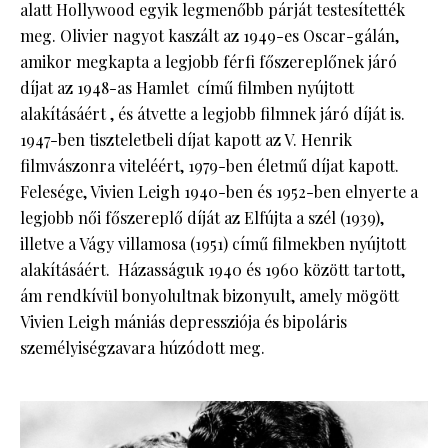
alatt Hollywood egyik legmenőbb párját testesítették
meg. Olivier nagyot kaszált az 1949-es Oscar-gálán,
amikor megkapta a legjobb férfi főszereplőnek járó
díjat az 1948-as Hamlet című filmben nyújtott
alakításáért , és átvette a legjobb filmnek járó díját is.
1947-ben tiszteletbeli díjat kapott az V. Henrik
filmvászonra viteléért, 1979-ben életmű díjat kapott.
Felesége, Vivien Leigh 1940-ben és 1952-ben elnyerte a
legjobb női főszereplő díját az Elfújta a szél (1939),
illetve a Vágy villamosa (1951) című filmekben nyújtott
alakításáért. Házasságuk 1940 és 1960 között tartott,
ám rendkívül bonyolultnak bizonyult, amely mögött
Vivien Leigh mániás depressziója és bipoláris
személyiségzavara húzódott meg.