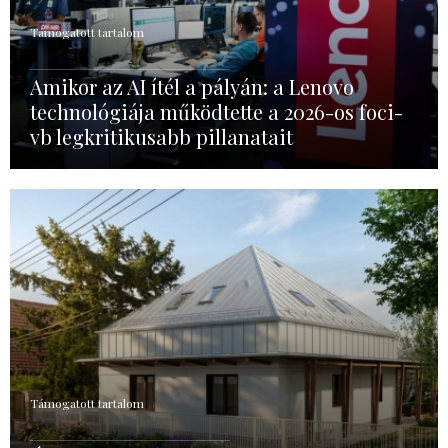
Támogatott tartalom
Amikor az AI ítél a pályán: a Lenovo
technológiája működtette a 2026-os foci-
vb legkritikusabb pillanatait
Támogatott tartalom