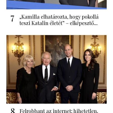
7
„Kamilla elhatározta, hogy pokollá
teszi Katalin életét” – elképesztő...
8
Felrobbant az internet: hihetetlen,