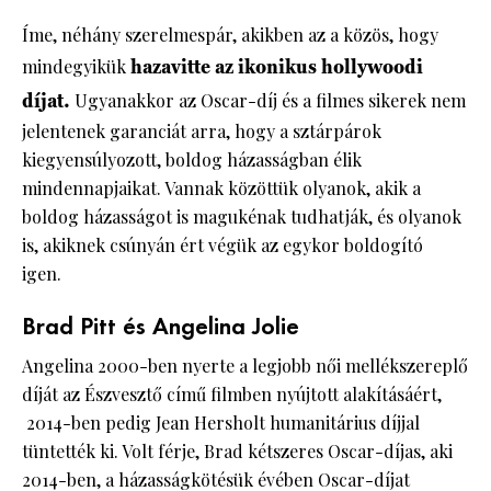
Íme, néhány szerelmespár, akikben az a közös, hogy
mindegyikük
hazavitte az ikonikus hollywoodi
díjat.
Ugyanakkor az Oscar-díj és a filmes sikerek nem
jelentenek garanciát arra, hogy a sztárpárok
kiegyensúlyozott, boldog házasságban élik
mindennapjaikat. Vannak közöttük olyanok, akik a
boldog házasságot is magukénak tudhatják, és olyanok
is, akiknek csúnyán ért végük az egykor boldogító
igen.
Brad Pitt és Angelina Jolie
Angelina 2000-ben nyerte a legjobb női mellékszereplő
díját az Észvesztő című filmben nyújtott alakításáért,
2014-ben pedig Jean Hersholt humanitárius díjjal
tüntették ki. Volt férje, Brad kétszeres Oscar-díjas, aki
2014-ben, a házasságkötésük évében Oscar-díjat