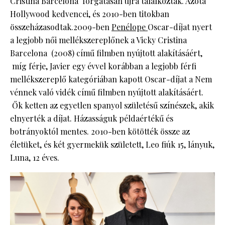
Cristina Barcelona forgatásán újra találkoztak. Azóta
Hollywood kedvencei, és 2010-ben titokban
összeházasodtak.2009-ben
Penélope
Oscar-díjat nyert
a legjobb női mellékszereplőnek a Vicky Cristina
Barcelona (2008) című filmben nyújtott alakításáért,
míg férje, Javier egy évvel korábban a legjobb férfi
mellékszereplő kategóriában kapott Oscar-díjat a Nem
vénnek való vidék című filmben nyújtott alakításáért.
Ők ketten az egyetlen spanyol születésű színészek, akik
elnyerték a díjat. Házasságuk példaértékű és
botrányoktól mentes. 2010-ben kötötték össze az
életüket, és két gyermekük született, Leo fiúk 15, lányuk,
Luna, 12 éves.