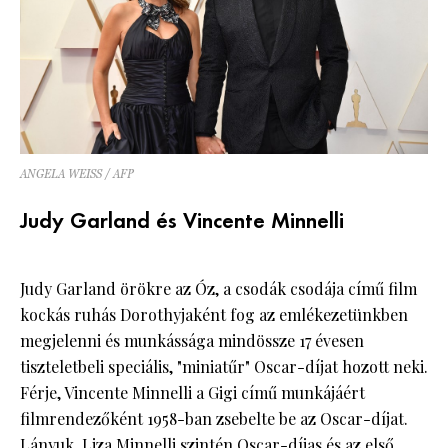
ANGELA WEISS / AFP
Judy Garland és Vincente Minnelli
Judy Garland örökre az Óz, a csodák csodája című film
kockás ruhás Dorothyjaként fog az emlékezetünkben
megjelenni és munkássága mindössze 17 évesen
tiszteletbeli speciális, "miniatűr" Oscar-díjat hozott neki.
Férje, Vincente Minnelli a Gigi című munkájáért
filmrendezőként 1958-ban zsebelte be az Oscar-díjat.
Lányuk,
Liza Minnelli
szintén Oscar-díjas és az első