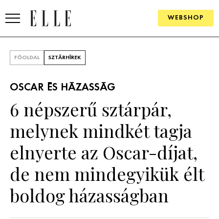
WEBSHOP
DIVAT
FŐOLDAL
SZTÁRHÍREK
ELLE DIGITAL
OSCAR ÉS HÁZASSÁG
GOURMET AWARDS
6 népszerű sztárpár,
SZÉPSÉG
melynek mindkét tagja
KULTÚRA
elnyerte az Oscar-díjat,
PSZICHÉ
de nem mindegyikük élt
boldog házasságban
ÉLETMÓD
PÁRKAPCSOLAT