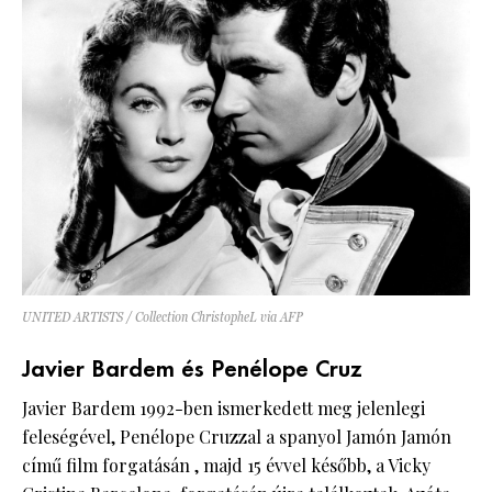
UNITED ARTISTS / Collection ChristopheL via AFP
Javier Bardem és Penélope Cruz
Javier Bardem 1992-ben ismerkedett meg jelenlegi
feleségével, Penélope Cruzzal a spanyol Jamón Jamón
című film forgatásán , majd 15 évvel később, a Vicky