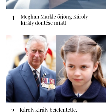
1
Meghan Markle őrjöng Károly
király döntése miatt
2
Károly király bejelentette,