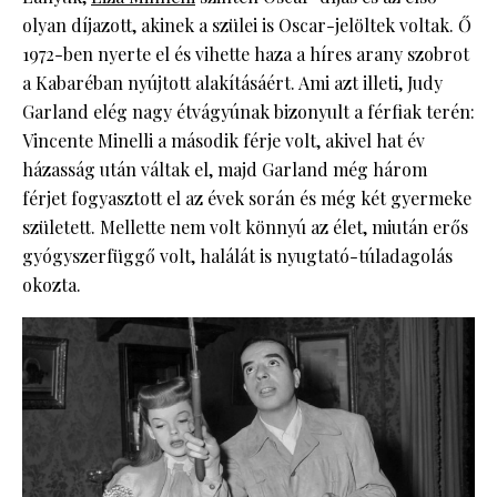
olyan díjazott, akinek a szülei is Oscar-jelöltek voltak. Ő
1972-ben nyerte el és vihette haza a híres arany szobrot
a Kabaréban nyújtott alakításáért. Ami azt illeti, Judy
Garland elég nagy étvágyúnak bizonyult a férfiak terén:
Vincente Minelli a második férje volt, akivel hat év
házasság után váltak el, majd Garland még három
férjet fogyasztott el az évek során és még két gyermeke
született. Mellette nem volt könnyú az élet, miután erős
gyógyszerfüggő volt, halálát is nyugtató-túladagolás
okozta.