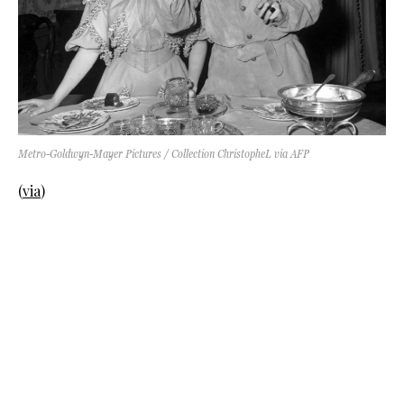
Metro-Goldwyn-Mayer Pictures / Collection ChristopheL via AFP
(
via
)