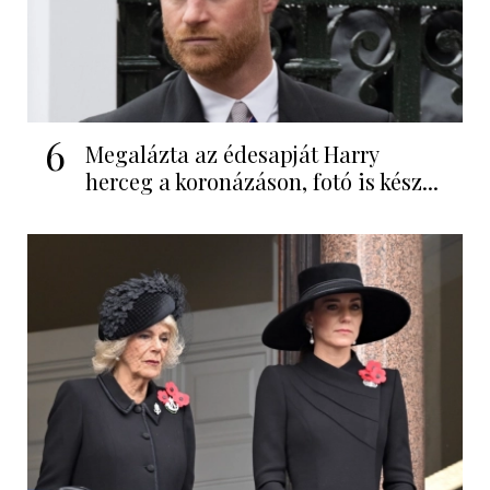
6
Megalázta az édesapját Harry
herceg a koronázáson, fotó is kész...