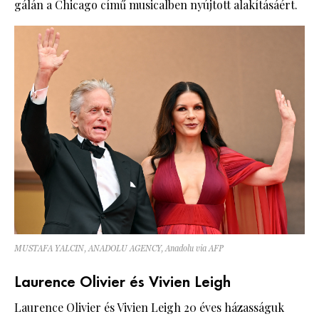
gálán a Chicago című musicalben nyújtott alakításáért.
MUSTAFA YALCIN, ANADOLU AGENCY, Anadolu via AFP
Laurence Olivier és Vivien Leigh
Laurence Olivier és Vivien Leigh 20 éves házasságuk