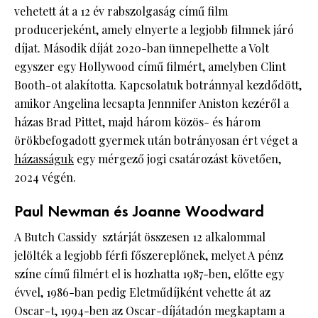
vehetett át a 12 év rabszolgaság című film
producerjeként, amely elnyerte a legjobb filmnek járó
díjat. Második díját 2020-ban ünnepelhette a Volt
egyszer egy Hollywood című filmért, amelyben Clint
Booth-ot alakította. Kapcsolatuk botránnyal kezdődött,
amikor Angelina lecsapta Jennnifer Aniston kezéről a
házas Brad Pittet, majd három közös- és három
örökbefogadott gyermek után botrányosan ért véget a
házasságuk
egy mérgező jogi csatározást követően,
2024 végén.
Paul Newman és Joanne Woodward
A Butch Cassidy sztárját összesen 12 alkalommal
jelölték a legjobb férfi főszereplőnek, melyet A pénz
színe című filmért el is hozhatta 1987-ben, előtte egy
évvel, 1986-ban pedig Eletműdíjként vehette át az
Oscar-t, 1994-ben az Oscar-díjátadón megkaptam a