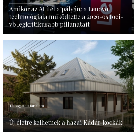
Amikor az AI ítél a pályán: a Lenovo
technológiája működtette a 2026-os foci-
vb legkritikusabb pillanatait
Támogatott tartalom
Új életre kelhetnek a hazai Kádár-kockák