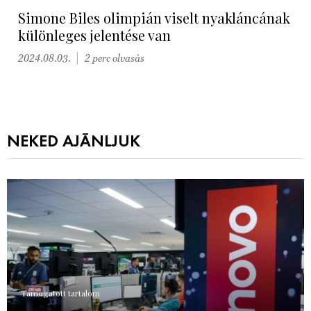
Simone Biles olimpián viselt nyakláncának
különleges jelentése van
2024.08.03.
2 perc olvasás
NEKED AJÁNLJUK
Támogatott tartalom