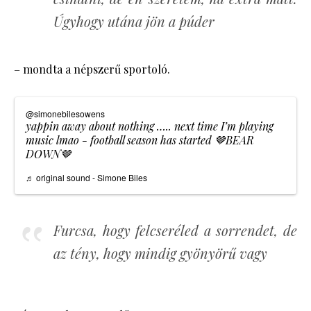
Úgyhogy utána jön a púder
– mondta a népszerű sportoló.
@simonebilesowens
yappin away about nothing ….. next time I’m playing
music lmao - football season has started 🤎BEAR
DOWN🤎
♬ original sound - Simone Biles
Furcsa, hogy felcseréled a sorrendet, de
az tény, hogy mindig gyönyörű vagy