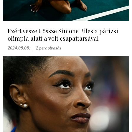
Ezért veszett össze Simone Biles a párizsi
olimpia alatt a volt csapattársával
2024.08.08.
2 perc olvasás