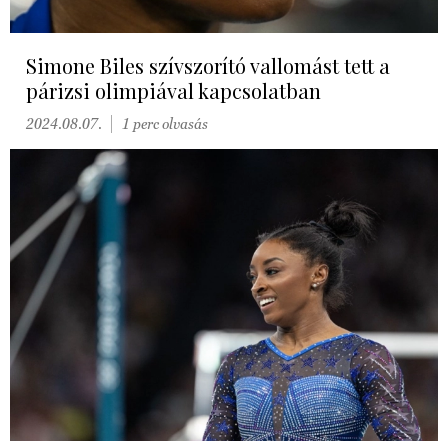
Simone Biles szívszorító vallomást tett a
párizsi olimpiával kapcsolatban
2024.08.07.
1 perc olvasás