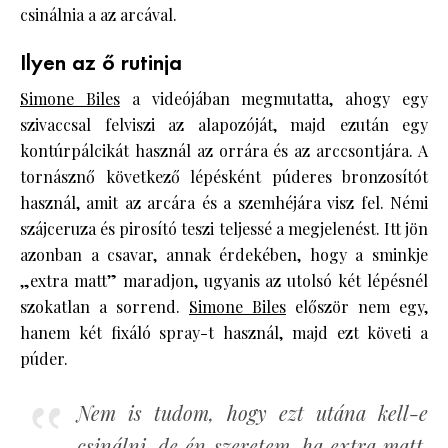
csinálnia a az arcával.
Ilyen az ő rutinja
Simone Biles
a videójában megmutatta, ahogy egy
szivaccsal felviszi az alapozóját, majd ezután egy
kontúrpálcikát használ az orrára és az arccsontjára. A
tornásznő következő lépésként púderes bronzosítót
használ, amit az arcára és a szemhéjára visz fel. Némi
szájceruza és pirosító teszi teljessé a megjelenést. Itt jön
azonban a csavar, annak érdekében, hogy a sminkje
„extra matt” maradjon, ugyanis az utolsó két lépésnél
szokatlan a sorrend.
Simone Biles
először nem egy,
hanem két fixáló spray-t használ, majd ezt követi a
púder.
Nem is tudom, hogy ezt utána kell-e
csinálni, de én szeretem, ha extra matt.