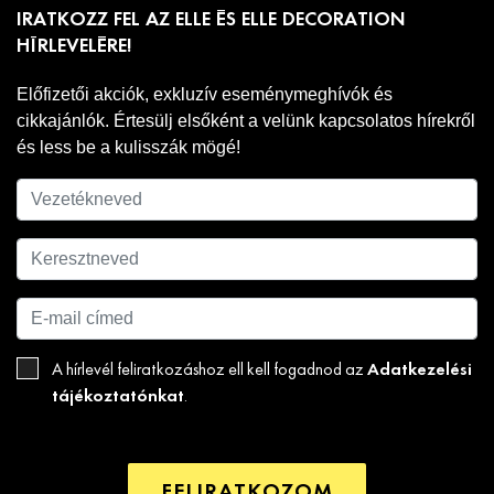
IRATKOZZ FEL AZ ELLE ÉS ELLE DECORATION
HÍRLEVELÉRE!
Előfizetői akciók, exkluzív eseménymeghívók és
cikkajánlók. Értesülj elsőként a velünk kapcsolatos hírekről
és less be a kulisszák mögé!
Adatkezelési
A hírlevél feliratkozáshoz ell kell fogadnod az
tájékoztatónkat
.
FELIRATKOZOM