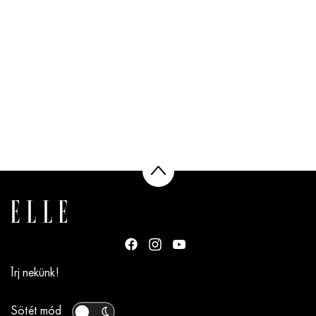
Írj nekünk!
Sötét mód