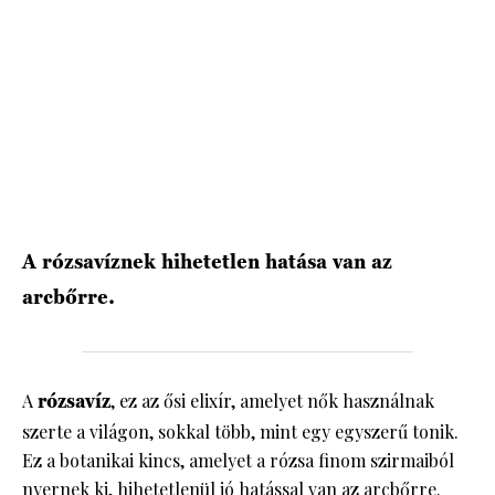
HÍRLEVÉL
A rózsavíznek hihetetlen hatása van az
arcbőrre.
A
rózsavíz
, ez az ősi elixír, amelyet nők használnak
szerte a világon, sokkal több, mint egy egyszerű tonik.
Ez a botanikai kincs, amelyet a rózsa finom szirmaiból
nyernek ki, hihetetlenül jó hatással van az arcbőrre.