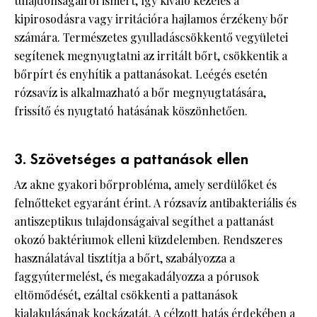
tulajdonságairól ismert, így kiváló kezelés a
kipirosodásra vagy irritációra hajlamos érzékeny bőr
számára. Természetes gyulladáscsökkentő vegyületei
segítenek megnyugtatni az irritált bőrt, csökkentik a
bőrpírt és enyhítik a pattanásokat. Leégés esetén
rózsavíz is alkalmazható a bőr megnyugtatására,
frissítő és nyugtató hatásának köszönhetően.
3. Szövetséges a pattanások ellen
Az akne gyakori bőrprobléma, amely serdülőket és
felnőtteket egyaránt érint. A rózsavíz antibakteriális és
antiszeptikus tulajdonságaival segíthet a pattanást
okozó baktériumok elleni küzdelemben. Rendszeres
használatával tisztítja a bőrt, szabályozza a
faggyútermelést, és megakadályozza a pórusok
eltömődését, ezáltal csökkenti a pattanások
kialakulásának kockázatát. A célzott hatás érdekében a