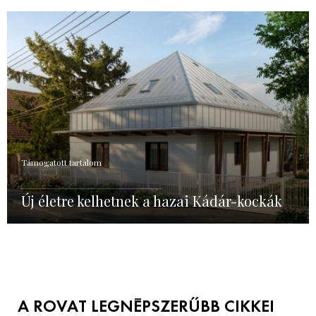
Támogatott tartalom
Új életre kelhetnek a hazai Kádár-kockák
A ROVAT LEGNÉPSZERŰBB CIKKEI