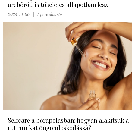
arcbőröd is tökéletes állapotban lesz
2024.11.06.
1 perc olvasás
Selfcare a bőrápolásban: hogyan alakítsuk a
rutinunkat öngondoskodássá?