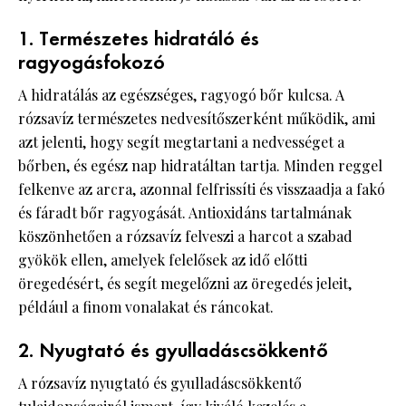
1. Természetes hidratáló és
ragyogásfokozó
A hidratálás az egészséges, ragyogó bőr kulcsa. A
rózsavíz természetes nedvesítőszerként működik, ami
azt jelenti, hogy segít megtartani a nedvességet a
bőrben, és egész nap hidratáltan tartja. Minden reggel
felkenve az arcra, azonnal felfrissíti és visszaadja a fakó
és fáradt bőr ragyogását. Antioxidáns tartalmának
köszönhetően a rózsavíz felveszi a harcot a szabad
gyökök ellen, amelyek felelősek az idő előtti
öregedésért, és segít megelőzni az öregedés jeleit,
például a finom vonalakat és ráncokat.
2. Nyugtató és gyulladáscsökkentő
A rózsavíz nyugtató és gyulladáscsökkentő