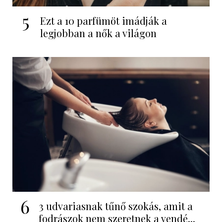
5
Ezt a 10 parfümöt imádják a
legjobban a nők a világon
6
3 udvariasnak tűnő szokás, amit a
fodrászok nem szeretnek a vendé...