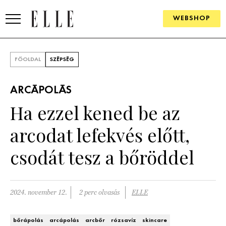
WEBSHOP
DIVAT
FŐOLDAL
SZÉPSÉG
ELLE DIGITAL
ARCÁPOLÁS
GOURMET AWARDS
Ha ezzel kened be az
SZÉPSÉG
arcodat lefekvés előtt,
KULTÚRA
csodát tesz a bőröddel
PSZICHÉ
2024. november 12.
2 perc olvasás
ELLE
ÉLETMÓD
PÁRKAPCSOLAT
bőrápolás
arcápolás
arcbőr
rózsavíz
skincare