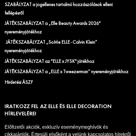
SZABÁLYZAT a jogellenes tartalmú hozzászólások elleni
fellépésről
JÁTÉKSZABÁLYZAT a „Elle Beauty Awards 2026"
nyereményjátékhoz
JÁTÉKSZABÁLYZAT „SoMe ELLE - Calvin Klein”
nyereményjátékhoz
JÁTÉKSZABÁLYZAT az "ELLE x JYSK" játékhoz
JÁTÉKSZABÁLYZAT a „ELLE x Tweezerman” nyereményjátékhoz
Hirdetési ÁSZF
IRATKOZZ FEL AZ ELLE ÉS ELLE DECORATION
HÍRLEVELÉRE!
Előfizetői akciók, exkluzív eseménymeghívók és
cikkajánlók. Értesülj elsőként a velünk kapcsolatos hírekről