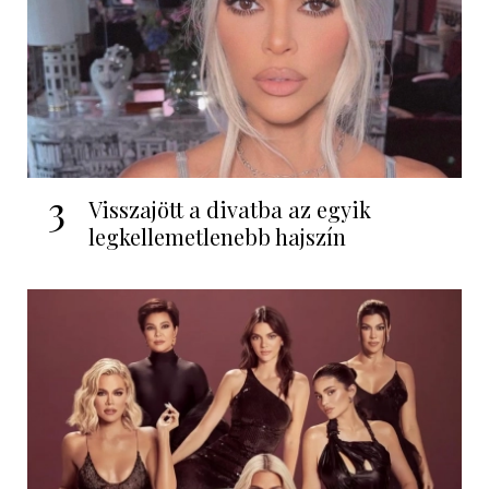
3
Visszajött a divatba az egyik
legkellemetlenebb hajszín