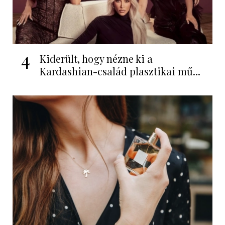
4
Kiderült, hogy nézne ki a
Kardashian-család plasztikai mű...