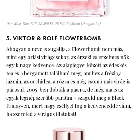
Dior Miss Dior EdP
35 390 Ft
28 840 Ft/30 ml (Douglas.hu)
5. VIKTOR & ROLF FLOWERBOMB
Ahogyan a neve is sugallja, a Flowerbomb nem más,
mint egy óriási virágcsokor, az érzéki és érzelmes nők
egyik nagy kedvence. Az alapjegyei között az édeskés
tea és a bergamott található meg, amihez a frézia,a
jázmin, az orchidea, a rózsa és még csomó más virág is
párosul. 2005-ben dobták a piacra, de még ma is az
egyik legnépszerűbb parfüm – szagold meg a Black
Friday-en, mert nagy eséllyel fog a kedvenceddé válni,
ha szereted a virágos illatokat!