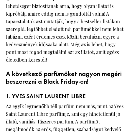
lehetőséget biztosítanak arra, hogy olyan illatot is
kipróbálj, amire eddig nem is gondoltál volna! A
tapasztalatok azt mutatják, hogy a bestseller listákon
szereplő, legtöbbet eladott női parfümökkel nem lehet
hibázni, ezért érdemes ezek közül beruházni egyre a
kedvezmények időszaka alatt. Még az is lehet, hogy
pont most fogod megtalálni azt az illatot, amit egész
életedben kerestél!
A következő parfümöket nagyon megéri
beszerezni a Black Friday-en!
1. YVES SAINT LAURENT LIBRE
Az egyik legmenőbb téli parfüm nem más, mint az Yves
Saint Laurent Libre parfümje, ami egy hihetetlenül jó
illatú, vaníliás-fűszeres parfüm. A parfümöt
megálmodók az erős, független, szabadságot kedvelő