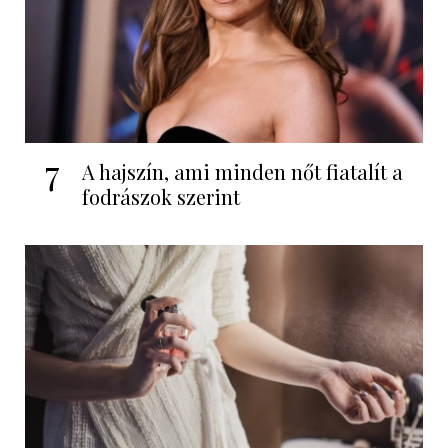
7
A hajszín, ami minden nőt fiatalít a
fodrászok szerint