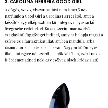
3. CAROLINA HERRERA GOOD GIRL
A dögös, szexis, visszautasítást nem ismerő nők
parfümje a Good Girl a Carolina Herrerától, amit a
készítők egy elképesztően különleges, magassarkú
üvegcsébe rejtettek el. Sokak szerint már az első
szaglásától függőséget indít el, annyira belopja magát a
szívbe ez a fantasztikus illat, amiben mandula, arba
jázmin, tonkabab és kakaó is van. Nagyon különleges
illat, ami egyre népszerűbb a nők körében, ezért neked
is érdemes adnod neki egy esélyt a Black Friday alatt!