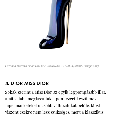
Carolina Herrera Good Girl EdP
27 990 Ft
19 500 Ft/30 ml (Douglas.hu)
4. DIOR MISS DIOR
Sokak szerint a Miss Dior az egyik legpompásabb illat,
amit valaha megkreáltak – pont ezért készítenek a
hipermarketeket olcsóbb változatokat belőle. Most
viszont ezekre nem lesz szükséges, mert a klasszikus