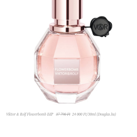
Viktor & Rolf Flowerbomb EdP
37 790 Ft
24 000 Ft/30ml (Douglas.hu)