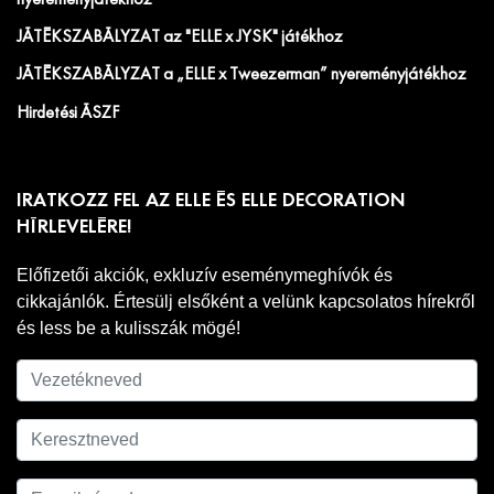
JÁTÉKSZABÁLYZAT az "ELLE x JYSK" játékhoz
JÁTÉKSZABÁLYZAT a „ELLE x Tweezerman” nyereményjátékhoz
Hirdetési ÁSZF
IRATKOZZ FEL AZ ELLE ÉS ELLE DECORATION
HÍRLEVELÉRE!
Előfizetői akciók, exkluzív eseménymeghívók és
cikkajánlók. Értesülj elsőként a velünk kapcsolatos hírekről
és less be a kulisszák mögé!