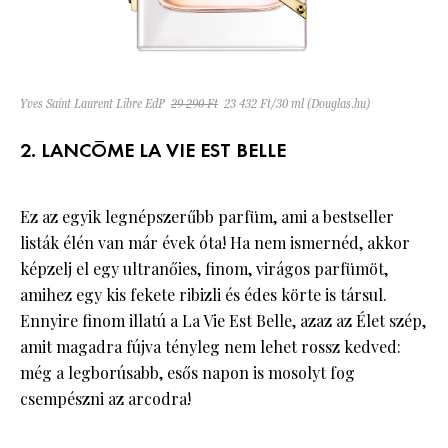
Yves Saint Laurent Libre EdP
29 290 Ft
23 432 Ft/30 ml (Douglas.hu)
2. LANCÔME LA VIE EST BELLE
Ez az egyik legnépszerűbb parfüm, ami a bestseller
listák élén van már évek óta! Ha nem ismernéd, akkor
képzelj el egy ultranőies, finom, virágos parfümöt,
amihez egy kis fekete ribizli és édes körte is társul.
Ennyire finom illatú a La Vie Est Belle, azaz az Élet szép,
amit magadra fújva tényleg nem lehet rossz kedved:
még a legborúsabb, esős napon is mosolyt fog
csempészni az arcodra!