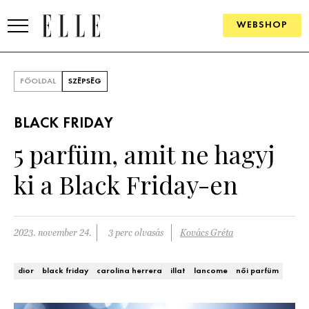
WEBSHOP
DIVAT
FŐOLDAL
SZÉPSÉG
ELLE DIGITAL
BLACK FRIDAY
GOURMET AWARDS
5 parfüm, amit ne hagyj
SZÉPSÉG
ki a Black Friday-en
KULTÚRA
PSZICHÉ
2023. november 24.
3 perc olvasás
Kovács Gréta
ÉLETMÓD
dior
black friday
carolina herrera
illat
lancome
női parfüm
PÁRKAPCSOLAT