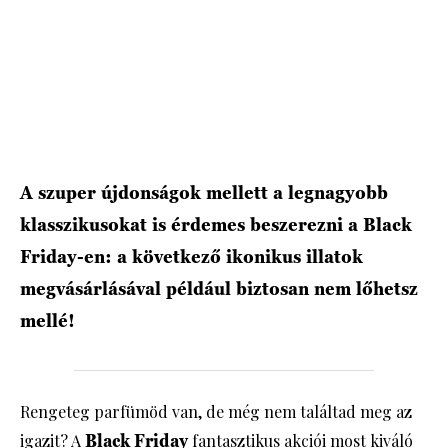
HÍRLEVÉL
A szuper újdonságok mellett a legnagyobb
klasszikusokat is érdemes beszerezni a Black
Friday-en: a következő ikonikus illatok
megvásárlásával például biztosan nem lőhetsz
mellé!
Rengeteg parfümöd van, de még nem találtad meg az
igazit? A
Black Friday
fantasztikus akciói most kiváló