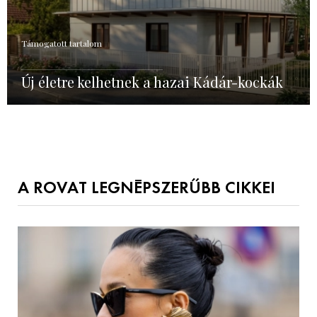
Támogatott tartalom
Új életre kelhetnek a hazai Kádár-kockák
A ROVAT LEGNÉPSZERŰBB CIKKEI