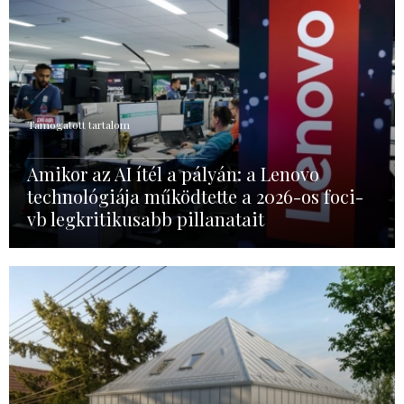
Támogatott tartalom
Amikor az AI ítél a pályán: a Lenovo
technológiája működtette a 2026-os foci-
vb legkritikusabb pillanatait