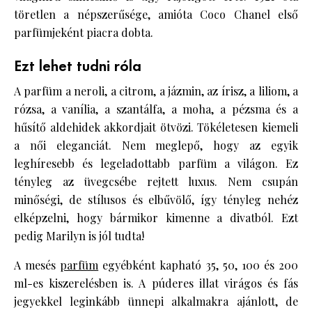
töretlen a népszerűsége, amióta Coco Chanel első
parfümjeként piacra dobta.
Ezt lehet tudni róla
A parfüm a neroli, a citrom, a jázmin, az írisz, a liliom, a
rózsa, a vanília, a szantálfa, a moha, a pézsma és a
hűsítő aldehidek akkordjait ötvözi. Tökéletesen kiemeli
a női eleganciát. Nem meglepő, hogy az egyik
leghíresebb és legeladottabb parfüm a világon. Ez
tényleg az üvegcsébe rejtett luxus. Nem csupán
minőségi, de stílusos és elbűvölő, így tényleg nehéz
elképzelni, hogy bármikor kimenne a divatból. Ezt
pedig Marilyn is jól tudta!
A mesés
parfüm
egyébként kapható 35, 50, 100 és 200
ml-es kiszerelésben is. A púderes illat virágos és fás
jegyekkel leginkább ünnepi alkalmakra ajánlott, de