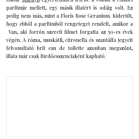
parfümje mellett, egy másik illatért is odáig volt. Ez
pedig nem más, mint a Floris Rose Geranium. Kiderült,
hogy ebből a parfümből rengeteget rendelt, amikor a
Van, aki forrón szereti filmet forgatta az 50-es évek
végén. A rózsa, muskátli, citronella és szantálfa jegyeit
felvonultató brit eau de toilette azonban megszűnt,
illata már csak fürdőesszenciaként kapható.