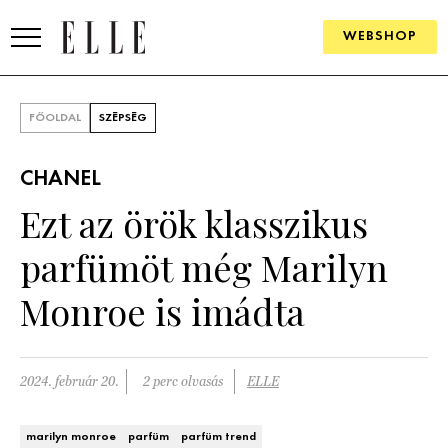
WEBSHOP
DIVAT
FŐOLDAL
SZÉPSÉG
ELLE DIGITAL
CHANEL
GOURMET AWARDS
Ezt az örök klasszikus
SZÉPSÉG
parfümöt még Marilyn
KULTÚRA
Monroe is imádta
PSZICHÉ
2024. február 20.
2 perc olvasás
ELLE
ÉLETMÓD
PÁRKAPCSOLAT
marilyn monroe
parfüm
parfüm trend