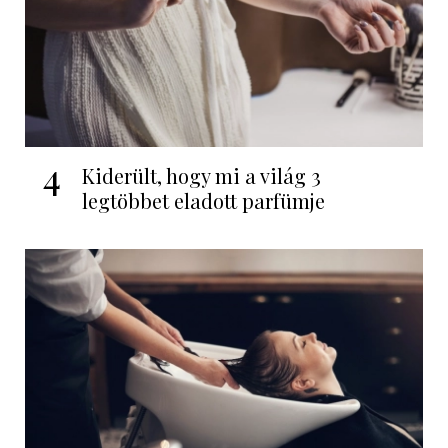
4
Kiderült, hogy mi a világ 3
legtöbbet eladott parfümje