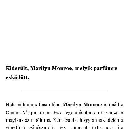
HÍRLEVÉL
Kiderült, Marilyn Monroe, melyik parfümre
esküdött.
Nők millióihoz hasonlóan
Marilyn Monroe
is imádta
Chanel N°5
parfümöt
. Ez a legendás illat a női vonzerő
mágikus szimbóluma. Nem csoda, hogy annak idején a
világhírű színésznő is úgy rajongott érte. 1921 óta