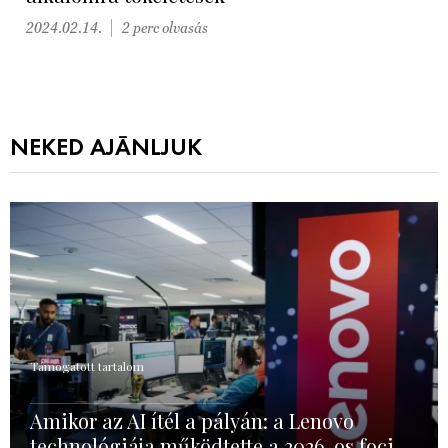
2024.02.14.
2 perc olvasás
NEKED AJÁNLJUK
Támogatott tartalom
Amikor az AI ítél a pályán: a Lenovo
technológiája működtette a 2026-os foci-