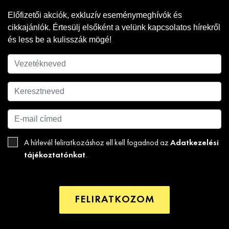
Előfizetői akciók, exkluzív eseménymeghívók és
cikkajánlók. Értesülj elsőként a velünk kapcsolatos hírekről
és less be a kulisszák mögé!
Adatkezelési
A hírlevél feliratkozáshoz ell kell fogadnod az
tájékoztatónkat
.
FELIRATKOZOM