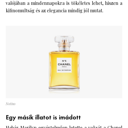
valójában a mindennapokra is tökéletes lehet, hiszen a
kifinomultság és az elegancia mindig jól mutat.
Notino
Egy másik illatot is imádott
Habár
Marilyn
egyértelműen letette a voksát a Chanel