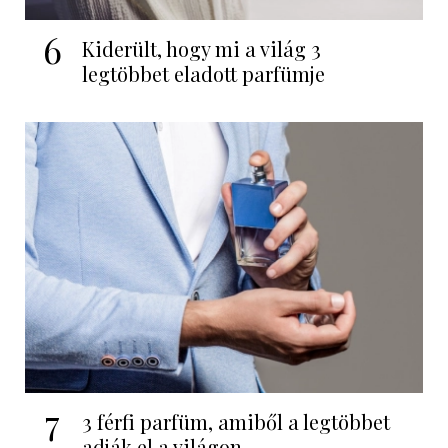
6
Kiderült, hogy mi a világ 3
legtöbbet eladott parfümje
7
3 férfi parfüm, amiből a legtöbbet
adják el a világon