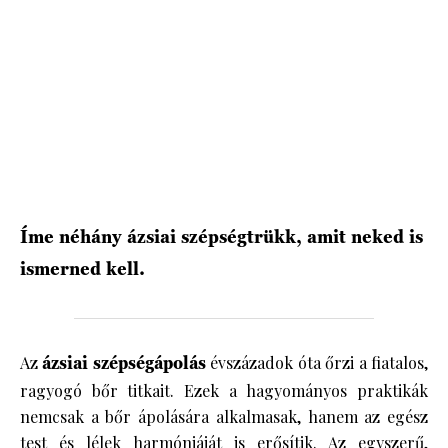
HÍRLEVÉL
Íme néhány ázsiai szépségtrükk, amit neked is
ismerned kell.
Az
ázsiai szépségápolás
évszázadok óta őrzi a fiatalos,
ragyogó bőr titkait. Ezek a hagyományos praktikák
nemcsak a bőr ápolására alkalmasak, hanem az egész
test és lélek harmóniáját is erősítik. Az egyszerű,