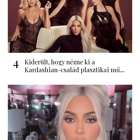
4
Kiderült, hogy nézne ki a
Kardashian-család plasztikai mű...