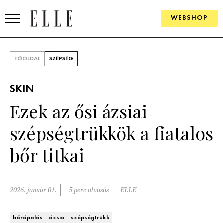
WEBSHOP
DIVAT
FŐOLDAL
SZÉPSÉG
ELLE DIGITAL
SKIN
GOURMET AWARDS
Ezek az ősi ázsiai
SZÉPSÉG
szépségtrükkök a fiatalos
KULTÚRA
bőr titkai
PSZICHÉ
2026. január 01.
5 perc olvasás
ELLE
ÉLETMÓD
PÁRKAPCSOLAT
bőrápolás
ázsia
szépségtrükk