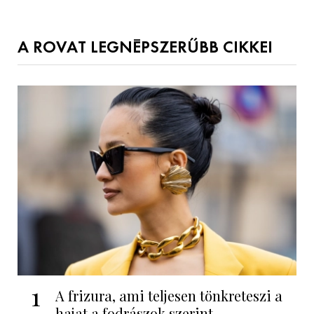
A ROVAT LEGNÉPSZERŰBB CIKKEI
1
A frizura, ami teljesen tönkreteszi a
hajat a fodrászok szerint