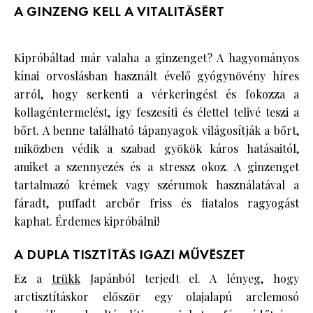
A GINZENG KELL A VITALITÁSÉRT
Kipróbáltad már valaha a ginzenget? A hagyományos
kínai orvoslásban használt évelő gyógynövény híres
arról, hogy serkenti a vérkeringést és fokozza a
kollagéntermelést, így feszesíti és élettel telivé teszi a
bőrt. A benne található tápanyagok világosítják a bőrt,
miközben védik a szabad gyökök káros hatásaitól,
amiket a szennyezés és a stressz okoz. A ginzenget
tartalmazó krémek vagy szérumok használatával a
fáradt, puffadt arcbőr friss és fiatalos ragyogást
kaphat. Érdemes kipróbálni!
A DUPLA TISZTÍTÁS IGAZI MŰVÉSZET
Ez a
trükk
Japánból terjedt el. A lényeg, hogy
arctisztításkor először egy olajalapú arclemosó