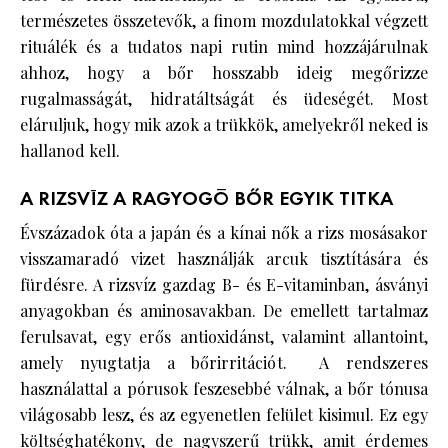
természetes összetevők, a finom mozdulatokkal végzett
rituálék és a tudatos napi rutin mind hozzájárulnak
ahhoz, hogy a bőr hosszabb ideig megőrizze
rugalmasságát, hidratáltságát és üdeségét. Most
eláruljuk, hogy mik azok a trükkök, amelyekről neked is
hallanod kell.
A RIZSVÍZ A RAGYOGÓ BŐR EGYIK TITKA
Évszázadok óta a japán és a kínai nők a rizs mosásakor
visszamaradó vizet használják arcuk tisztítására és
fürdésre. A rizsvíz gazdag B- és E-vitaminban, ásványi
anyagokban és aminosavakban. De emellett tartalmaz
ferulsavat, egy erős antioxidánst, valamint allantoint,
amely nyugtatja a bőrirritációt. A rendszeres
használattal a pórusok feszesebbé válnak, a bőr tónusa
világosabb lesz, és az egyenetlen felület kisimul. Ez egy
költséghatékony, de nagyszerű trükk, amit érdemes