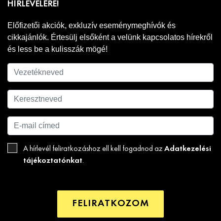
HÍRLEVELÉRE!
Előfizetői akciók, exkluzív eseménymeghívók és
cikkajánlók. Értesülj elsőként a velünk kapcsolatos hírekről
és less be a kulisszák mögé!
Adatkezelési
A hírlevél feliratkozáshoz ell kell fogadnod az
tájékoztatónkat
.
FELIRATKOZOM