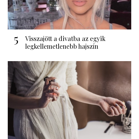
5
Visszajött a divatba az egyik
legkellemetlenebb hajszín