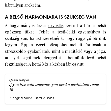
bármilyen arckrém.
A BELSŐ HARMÓNIÁRA IS SZÜKSÉG VAN
A hagyományos ázsiai
orvoslás
szerint a bőr a belső
egészség tükre. Tehát a testi-lelki egyensúlyra is
szükség van, ha azt szeretnénk, hogy ragyogó bőrünk
legyen. Éppen ezért bőrápolás mellett fontosak a
stresszoldó gyakorlatok, mint a meditáció vagy a jóga,
amelyek segítenek elengedni a bennünk lévő belső
feszültséget. A kettő kéz a kézben jár együtt.
@camillestyles
if you live with someone, you need a meditation room
😅
♬ original sound - Camille Styles