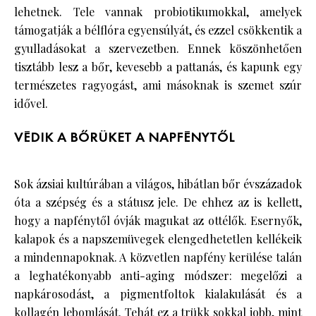
lehetnek. Tele vannak probiotikumokkal, amelyek
támogatják a bélflóra egyensúlyát, és ezzel csökkentik a
gyulladásokat a szervezetben. Ennek köszönhetően
tisztább lesz a bőr, kevesebb a pattanás, és kapunk egy
természetes ragyogást, ami másoknak is szemet szúr
idővel.
VÉDIK A BŐRÜKET A NAPFÉNYTŐL
Sok ázsiai kultúrában a világos, hibátlan bőr évszázadok
óta a szépség és a státusz jele. De ehhez az is kellett,
hogy a napfénytől óvják magukat az ottélők. Esernyők,
kalapok és a napszemüvegek elengedhetetlen kellékeik
a mindennapoknak. A közvetlen napfény kerülése talán
a leghatékonyabb anti-aging módszer: megelőzi a
napkárosodást, a pigmentfoltok kialakulását és a
kollagén lebomlását. Tehát ez a trükk sokkal jobb, mint