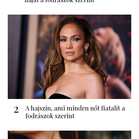
2
A hajszín, ami minden nőt fiatalít a
fodrászok szerint