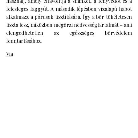
használj, amely eltávolítja a sminket, a fényvédőt és a
felesleges faggyút. A második lépésben vízalapú habot
alkalmazz a pórusok tisztítására. Így a bőr tökéletesen
tiszta lesz, miközben megőrzi nedvességtartalmát – ami
elengedhetetlen az egészséges bőrvédelem
fenntartásához.
Via