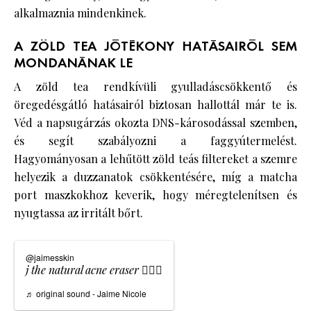
alkalmaznia mindenkinek.
A ZÖLD TEA JÓTÉKONY HATÁSAIRÓL SEM
MONDANÁNAK LE
A zöld tea rendkívüli gyulladáscsökkentő és
öregedésgátló hatásairól biztosan hallottál már te is.
Véd a napsugárzás okozta DNS-károsodással szemben,
és segít szabályozni a faggyútermelést.
Hagyományosan a lehűtött zöld teás filtereket a szemre
helyezik a duzzanatok csökkentésére, míg a matcha
port maszkokhoz keverik, hogy méregtelenítsen és
nyugtassa az irritált bőrt.
@jaimesskin
j the natural acne eraser 🧖🏽‍♀️
♬ original sound - Jaime Nicole