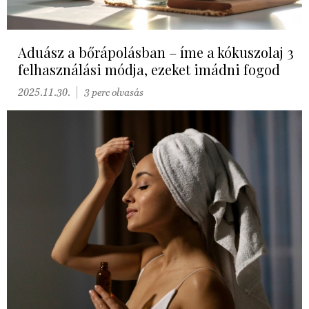
Aduász a bőrápolásban – íme a kókuszolaj 3
felhasználási módja, ezeket imádni fogod
2025.11.30.
3 perc olvasás