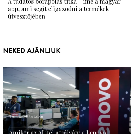
A tudatos bőrápolás titka – íme a magyar
app, ami segít eligazodni a termékek
útvesztőjében
NEKED AJÁNLJUK
Támogatott tartalom
Amikor az AI ítél a pályán: a Lenovo