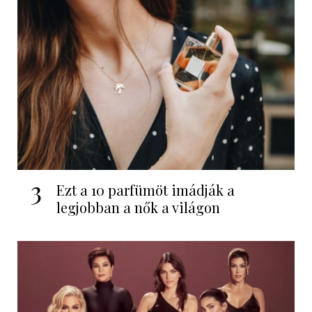
3
Ezt a 10 parfümöt imádják a
legjobban a nők a világon