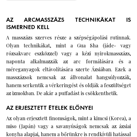
AZ ARCMASSZÁZS TECHNIKÁKAT IS
ISMERNED KELL
A masszázs szerves része a szépségápolási rutinnak.
Olyan technikákat, mint a Gua Sha (jáde- vagy
rózsakvarc eszközzel) vagy a kézi nyirokmasszázs,
naponta alkalmazzák az arc formálására és a
méreganyagok eltávolítására szerte Ázsiában. Ezek a
masszázsok nemcsak az állvonalat hangsúlyozzák,
hanem serkentik a vérkeringést és oldják a feszültséget
az izmokban. De akár a puffadást is csökkenthetik.
AZ ERJESZTETT ÉTELEK ELŐNYEI
Az olyan erjesztett finomságok, mint a kimcsi (Korea), a
miso (Japán) vagy a savanyúságok nemcsak az ázsiai
konyha alapjai, hanem a bőrünkre is rendkívüli hatással