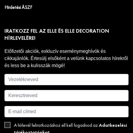
Hirdetési ÁSZF
IRATKOZZ FEL AZ ELLE ÉS ELLE DECORATION
HÍRLEVELÉRE!
Előfizetői akciók, exkluzív eseménymeghívók és
cikkajánlók. Értesülj elsőként a velünk kapcsolatos hírekről
és less be a kulisszák mögé!
Adatkezelési
A hírlevél feliratkozáshoz ell kell fogadnod az
tájékoztatónkat
.