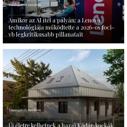
Támogatott tartalom
Amikor az AI ítél a pályán: a Lenovo
technológiája működtette a 2026-os foci-
vb legkritikusabb pillanatait
Támogatott tartalom
Új életre kelhetnek a hazai Kádár-kockák