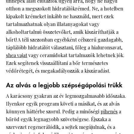
ünnepek alatt elutaztok ügyelj arra, hogy ne hagyd
otthon a megszokott hidratálókrémed. Ne, a hotelben
kipakolt krémeket inkább ne használd, mert ezek
tartalmazhatnak olyan illatanyagokat vagy
alkoholtartalmú összetevőket, amik kiszáríthatják a
bőrt! A téli szezonban egyébként célszerű gazdagabb,
táplálóbb hidratálót választani, főleg a hialuronsavat,
shea vajat
vagy ceramidokat tartalmazók lehetnek jók.
Ezek segítenek visszaállítani a bőr természetes
védőrétegét, és megakadályozzák a kiszáradást.
Az alvás a legjobb szépségápolási trükk
A karácsony gyakran az év legmozgalmasabb időszaka.
Ilyenkor egyik program követi a másikat, és az alvás
könnyen háttérbe szorul. Pedig a minőségi
pihenés
a
bőröd egyik legnagyobb szövetségese. Éjszaka a
szervezet regenerálódik, a sejtek megújulnak, és a