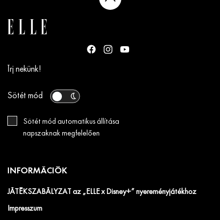
Írj nekünk!
Sötét mód
Sötét mód automatikus állítása
napszaknak megfelelően
INFORMÁCIÓK
JÁTÉKSZABÁLYZAT az „ELLE x Disney+” nyereményjátékhoz
Impresszum