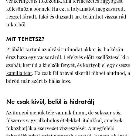
vérkeringés is fokozódik, ami természetes ragyogást
kölcsönöz a bőrnek. Ha ezt a folyamatot megzavarod,
reggel fáradt, fakó és duzzadt arc tekinthet vissza rád
tükörből.
MIT TEHETSZ?
Próbáld tartani az alvási rutinodat akkor is, ha későn
érsz haza egy vacsoráról. Lefekvés előtt szellőztesd ki a
szobát, kerüld a kijelzők fényét, és kortyolj el egy csésze
kamilla teát
. Ha csak fél órával sikerül többet aludnod, a
bőröd már azért is hálás lesz.
Ne csak kívül, belül is hidratálj
Az ünnepi menük tele vannak finom, de sokszor sós,
fűszeres vagy alkoholos ételekkel-italokkal, amelyek
fokozhatják a szervezet vízvesztését. A megfelelő