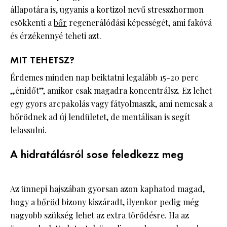
állapotára is, ugyanis a kortizol nevű stresszhormon
csökkenti a
bőr
regenerálódási képességét, ami fakóvá
és érzékennyé teheti azt.
MIT TEHETSZ?
Érdemes minden nap beiktatni legalább 15-20 perc
„énidőt”, amikor csak magadra koncentrálsz. Ez lehet
egy gyors arcpakolás vagy fátyolmaszk, ami nemcsak a
bőrödnek ad új lendületet, de mentálisan is segít
lelassulni.
A hidratálásról sose feledkezz meg
Az ünnepi hajszában gyorsan azon kaphatod magad,
hogy a
bőröd
bizony kiszáradt, ilyenkor pedig még
nagyobb szükség lehet az extra törődésre. Ha az