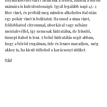
folyadékbevitel ezért nemcsak a tested, hanem a bőröd
számára is kulcsfontosságú. Igyál legalább napi 1,5–2
liter vizet, és próbálj meg minden alkoholos ital után
egy pohár vizet is beiktatni. Ha unod a sima vizet,
feldobhatod citrommal, uborkával vagy néhány
mentalevéllel, így nemcsak hidratálsz, de frissítő,
ünnepi italod is lesz. A belső hidratálás segít abban,
hogy a bőröd rugalmas, üde és feszes maradjon, még
akkor is, ha kicsit túltolod a karácsonyi sütiket.
(
via
)