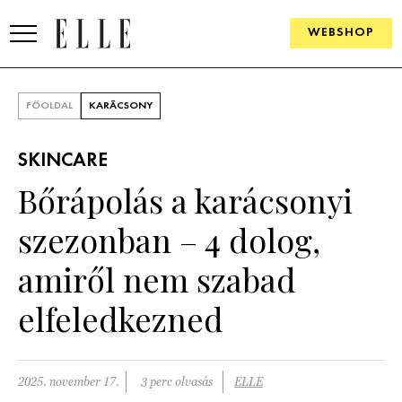
WEBSHOP
DIVAT
FŐOLDAL
KARÁCSONY
ELLE DIGITAL
SKINCARE
GOURMET AWARDS
Bőrápolás a karácsonyi
SZÉPSÉG
szezonban – 4 dolog,
KULTÚRA
amiről nem szabad
PSZICHÉ
elfeledkezned
ÉLETMÓD
2025. november 17.
3 perc olvasás
ELLE
PÁRKAPCSOLAT