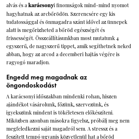
alvás és a
karácsony
i finomságok mind-mind nyomot
hagyhatnak az arcbőrödön. Szerencsére egy kis
tudatossággal és önmagadra szánt idővel az ünnepek
alatt is megőrizheted a bőröd egészségét és
frissességét. Összeállításunkban most mutatunk 4
egyszerű, de nagyszerű tippet, amik segíthetnek neked
abban, hogy az arcod a decemberi hajtás végére is
ragyogó maradjon.
Engedd meg magadnak az
öngondoskodást
A karácsonyi időszakban mindenki rohan, hiszen
ajándékot vásárolunk, főzünk, szervezünk, és
igyekszünk mindent is tökéletesen előkészíteni.
Miközben azonban másokra figyelsz, próbálj meg nem
megfeledkezni saját magadról sem. A stressz és a
feszített tempó ugyanis közvetlenül hat a bőröd