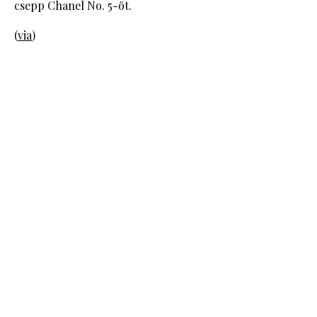
csepp Chanel No. 5-öt.
(
via
)