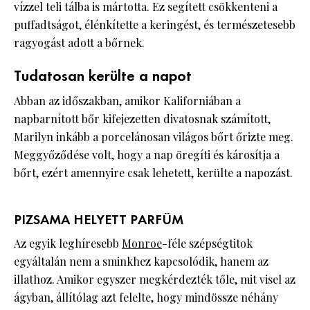
vízzel teli tálba is mártotta. Ez segített csökkenteni a
puffadtságot, élénkítette a keringést, és természetesebb
ragyogást adott a bőrnek.
Tudatosan kerülte a napot
Abban az időszakban, amikor Kaliforniában a
napbarnított bőr kifejezetten divatosnak számított,
Marilyn inkább a porcelánosan világos bőrt őrizte meg.
Meggyőződése volt, hogy a nap öregíti és károsítja a
bőrt, ezért amennyire csak lehetett, kerülte a napozást.
PIZSAMA HELYETT PARFÜM
Az egyik leghíresebb
Monroe
-féle szépségtitok
egyáltalán nem a sminkhez kapcsolódik, hanem az
illathoz. Amikor egyszer megkérdezték tőle, mit visel az
ágyban, állítólag azt felelte, hogy mindössze néhány