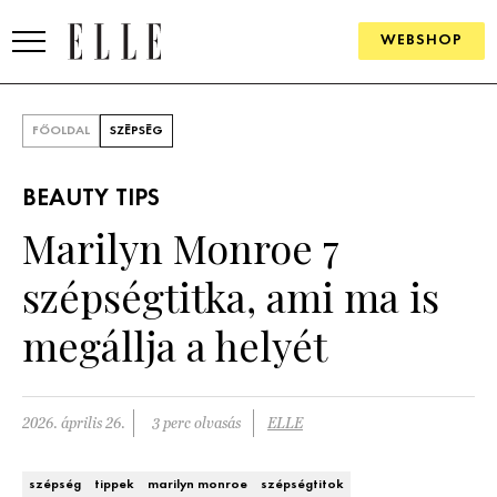
WEBSHOP
DIVAT
FŐOLDAL
SZÉPSÉG
ELLE DIGITAL
BEAUTY TIPS
GOURMET AWARDS
Marilyn Monroe 7
SZÉPSÉG
szépségtitka, ami ma is
KULTÚRA
megállja a helyét
PSZICHÉ
2026. április 26.
3 perc olvasás
ELLE
ÉLETMÓD
PÁRKAPCSOLAT
szépség
tippek
marilyn monroe
szépségtitok