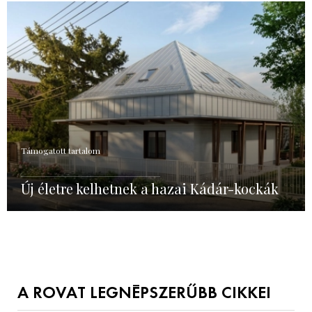
Támogatott tartalom
Új életre kelhetnek a hazai Kádár-kockák
A ROVAT LEGNÉPSZERŰBB CIKKEI