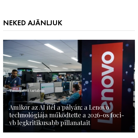
NEKED AJÁNLJUK
Támogatott tartalom
Amikor az AI ítél a pályán: a Lenovo
technológiája működtette a 2026-os foci-
vb legkritikusabb pillanatait