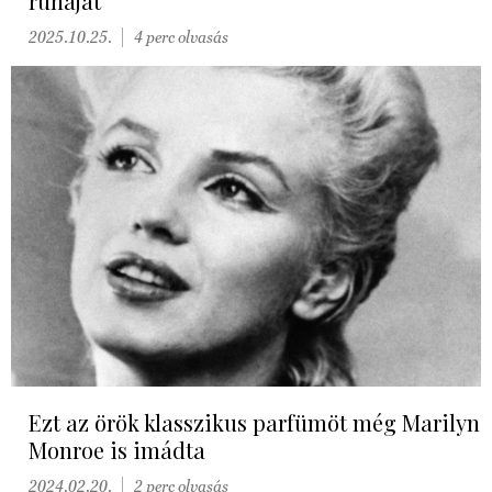
ruháját
2025.10.25.
4 perc olvasás
Ezt az örök klasszikus parfümöt még Marilyn
Monroe is imádta
2024.02.20.
2 perc olvasás