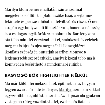
Marilyn Monroe neve hallatán szinte azonnal
megjelenik előttünk a platinaszőke haaj, a sejtelmes
tekintete és persze a hibátlan felvitt vörös rúzsa. Ő nem
csupán egy hollywoodi filmsztár volt, hanem a nőiesség
és a csillogás egyik örök szimbóluma is. Bár fénykora
óta több mint fél évszázad telt el, sminkesek és celebek
még ma is újra és újra megpróbálják megidézni
ikonikus szépségét. Mutatjuk Marilyn Monroe 8
legismertebb szépségtitkát, amelyek közül több ma is
könnyedén beépíthető a mindennapi rutinba.
RAGYOGÓ BŐR HIGHLIGHTER NÉLKÜL
Ma már külön termékcsaládok épülnek arra, hogyan
legyen az arcbőr üde és fényes,
Marilyn
azonban sokkal
egyszerűbb megoldást használt. Az alapozó alá gyakran
vastagabb réteg vazelint vitt fel, ez sima és fiatalos