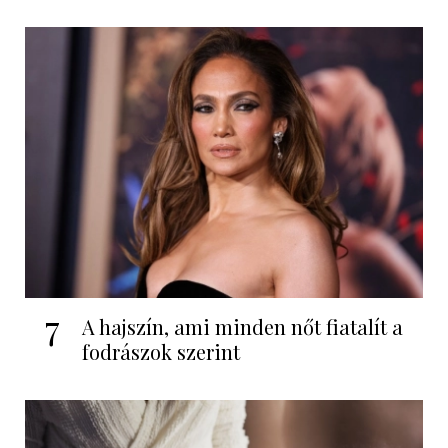
7
A hajszín, ami minden nőt fiatalít a
fodrászok szerint