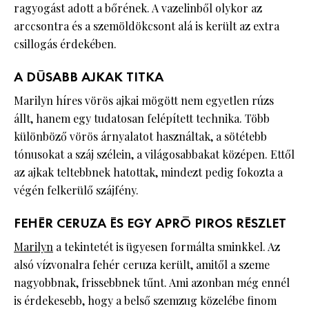
ragyogást adott a bőrének. A vazelinből olykor az
arccsontra és a szemöldökcsont alá is került az extra
csillogás érdekében.
A DÚSABB AJKAK TITKA
Marilyn híres vörös ajkai mögött nem egyetlen rúzs
állt, hanem egy tudatosan felépített technika. Több
különböző vörös árnyalatot használtak, a sötétebb
tónusokat a száj szélein, a világosabbakat középen. Ettől
az ajkak teltebbnek hatottak, mindezt pedig fokozta a
végén felkerülő szájfény.
FEHÉR CERUZA ÉS EGY APRÓ PIROS RÉSZLET
Marilyn
a tekintetét is ügyesen formálta sminkkel. Az
alsó vízvonalra fehér ceruza került, amitől a szeme
nagyobbnak, frissebbnek tűnt. Ami azonban még ennél
is érdekesebb, hogy a belső szemzug közelébe finom