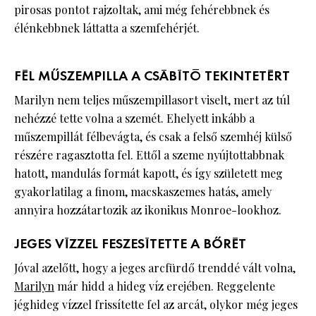
pirosas pontot rajzoltak, ami még fehérebbnek és
élénkebbnek láttatta a szemfehérjét.
FÉL MŰSZEMPILLA A CSÁBÍTÓ TEKINTETÉRT
Marilyn nem teljes műszempillasort viselt, mert az túl
nehézzé tette volna a szemét. Ehelyett inkább a
műszempillát félbevágta, és csak a felső szemhéj külső
részére ragasztotta fel. Ettől a szeme nyújtottabbnak
hatott, mandulás formát kapott, és így született meg
gyakorlatilag a finom, macskaszemes hatás, amely
annyira hozzátartozik az ikonikus Monroe-lookhoz.
JEGES VÍZZEL FESZESÍTETTE A BŐRÉT
Jóval azelőtt, hogy a jeges arcfürdő trenddé vált volna,
Marilyn
már hidd a hideg víz erejében. Reggelente
jéghideg vízzel frissítette fel az arcát, olykor még jeges