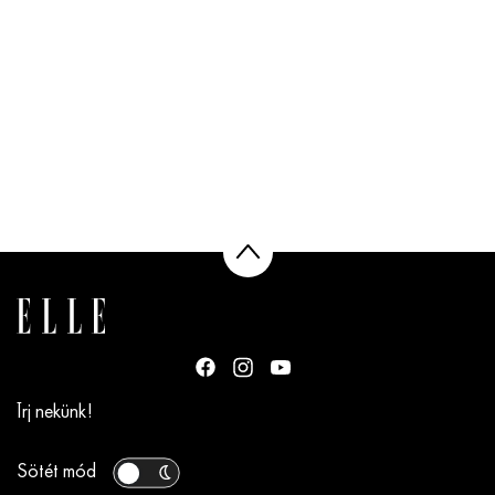
Írj nekünk!
Sötét mód