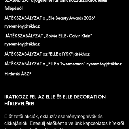
SZABÁLYZAT a jogellenes tartalmú hozzászólások elleni
fellépésről
JÁTÉKSZABÁLYZAT a „Elle Beauty Awards 2026"
nyereményjátékhoz
JÁTÉKSZABÁLYZAT „SoMe ELLE - Calvin Klein”
nyereményjátékhoz
JÁTÉKSZABÁLYZAT az "ELLE x JYSK" játékhoz
JÁTÉKSZABÁLYZAT a „ELLE x Tweezerman” nyereményjátékhoz
Hirdetési ÁSZF
IRATKOZZ FEL AZ ELLE ÉS ELLE DECORATION
HÍRLEVELÉRE!
Előfizetői akciók, exkluzív eseménymeghívók és
cikkajánlók. Értesülj elsőként a velünk kapcsolatos hírekről