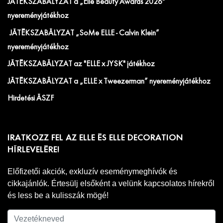
JÁTÉKSZABÁLYZAT a „Elle Beauty Awards 2026"
nyereményjátékhoz
JÁTÉKSZABÁLYZAT „SoMe ELLE - Calvin Klein”
nyereményjátékhoz
JÁTÉKSZABÁLYZAT az "ELLE x JYSK" játékhoz
JÁTÉKSZABÁLYZAT a „ELLE x Tweezerman” nyereményjátékhoz
Hirdetési ÁSZF
IRATKOZZ FEL AZ ELLE ÉS ELLE DECORATION
HÍRLEVELÉRE!
Előfizetői akciók, exkluzív eseménymeghívók és
cikkajánlók. Értesülj elsőként a velünk kapcsolatos hírekről
és less be a kulisszák mögé!