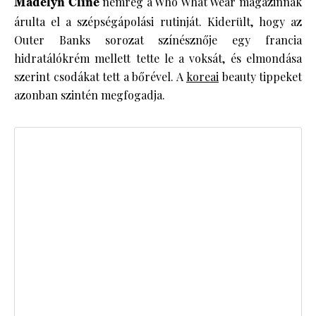
Madelyn Cline
nemrég a Who What Wear magazinnak
árulta el a szépségápolási rutinját. Kiderült, hogy az
Outer Banks sorozat színésznője egy francia
hidratálókrém mellett tette le a voksát, és elmondása
szerint csodákat tett a bőrével. A
koreai
beauty tippeket
azonban szintén megfogadja.