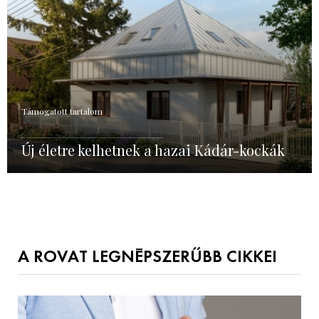
Támogatott tartalom
Új életre kelhetnek a hazai Kádár-kockák
A ROVAT LEGNÉPSZERŰBB CIKKEI