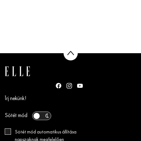
Írj nekünk!
Sötét mód
Sötét mód automatikus állítása
napszaknak megfelelően