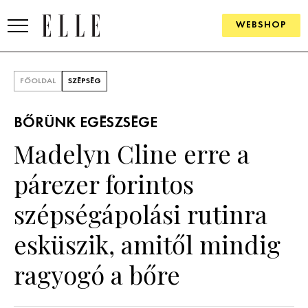
WEBSHOP
DIVAT
FŐOLDAL
SZÉPSÉG
ELLE DIGITAL
BŐRÜNK EGÉSZSÉGE
GOURMET AWARDS
Madelyn Cline erre a
SZÉPSÉG
párezer forintos
KULTÚRA
szépségápolási rutinra
PSZICHÉ
esküszik, amitől mindig
ragyogó a bőre
ÉLETMÓD
PÁRKAPCSOLAT