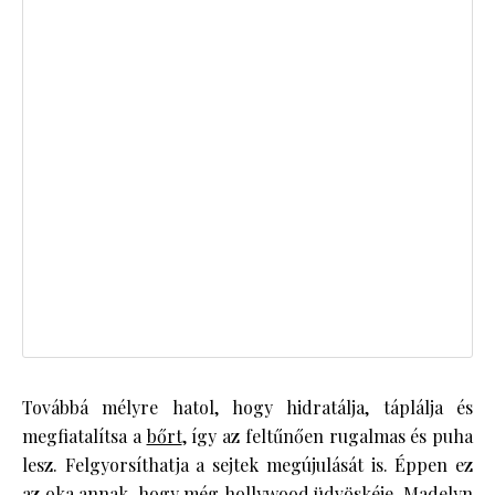
Továbbá mélyre hatol, hogy hidratálja, táplálja és
megfiatalítsa a
bőrt
, így az feltűnően rugalmas és puha
lesz. Felgyorsíthatja a sejtek megújulását is. Éppen ez
az oka annak, hogy még hollywood üdvöskéje, Madelyn