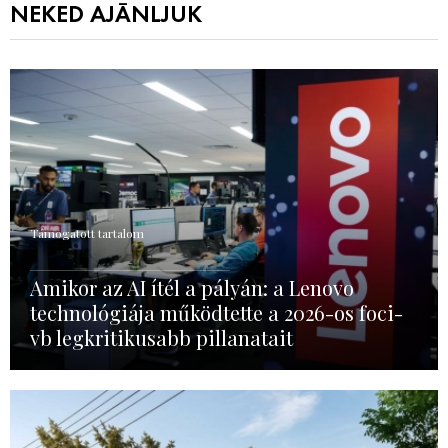
NEKED AJÁNLJUK
Támogatott tartalom
Amikor az AI ítél a pályán: a Lenovo
technológiája működtette a 2026-os foci-
vb legkritikusabb pillanatait