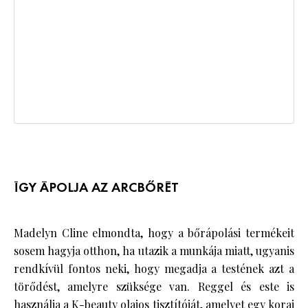
ÍGY ÁPOLJA AZ ARCBŐRÉT
Madelyn Cline elmondta, hogy a bőrápolási termékeit
sosem hagyja otthon, ha utazik a munkája miatt, ugyanis
rendkívül fontos neki, hogy megadja a testének azt a
törődést, amelyre szüksége van. Reggel és este is
használja a K-beauty olajos tisztítóját, amelyet egy korai