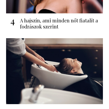
4
A hajszín, ami minden nőt fiatalít a
fodrászok szerint