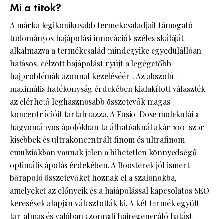
Mi a titok?
A márka legikonikusabb termékcsaládjait támogató
tudományos hajápolási innovációk széles skáláját
alkalmazva a termékcsalád mindegyike egyedülállóan
hatásos, célzott hajápolást nyújt a legégetőbb
hajproblémák azonnal kezeléséért. Az abszolút
maximális hatékonyság érdekében kialakított választék
az elérhető leghasznosabb összetevők magas
koncentrációit tartalmazza. A Fusio-Dose molekulái a
hagyományos ápolókban találhatóaknál akár 100-szor
kisebbek és ultrakoncentrált finom és ultrafinom
emulziókban vannak jelen a hihetetlen könnyedségű
optimális ápolás érdekében. A Boosterek jól ismert
bőrápoló összetevőket hoznak el a szalonokba,
amelyeket az előnyeik és a hajápolással kapcsolatos SEO
keresések alapján választották ki. A két termék együtt
tartalmas és valóban azonnali hajregeneráló hatást