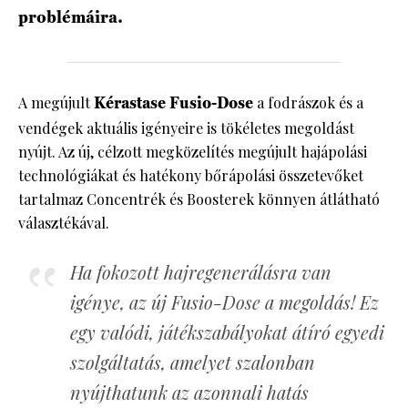
problémáira.
A megújult
Kérastase Fusio-Dose
a fodrászok és a
vendégek aktuális igényeire is tökéletes megoldást
nyújt. Az új, célzott megközelítés megújult hajápolási
technológiákat és hatékony bőrápolási összetevőket
tartalmaz Concentrék és Boosterek könnyen átlátható
választékával.
Ha fokozott hajregenerálásra van
igénye, az új Fusio-Dose a megoldás! Ez
egy valódi, játékszabályokat átíró egyedi
szolgáltatás, amelyet szalonban
nyújthatunk az azonnali hatás