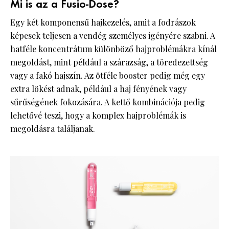
Mi is az a Fusio-Dose?
Egy két komponensű hajkezelés, amit a fodrászok
képesek teljesen a vendég személyes igényére szabni. A
hatféle koncentrátum különböző hajproblémákra kínál
megoldást, mint például a szárazság, a töredezettség
vagy a fakó hajszín. Az ötféle booster pedig még egy
extra lökést adnak, például a haj fényének vagy
sűrűségének fokozására. A kettő kombinációja pedig
lehetővé teszi, hogy a komplex hajproblémák is
megoldásra találjanak.