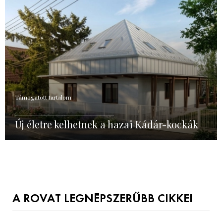
Támogatott tartalom
Új életre kelhetnek a hazai Kádár-kockák
A ROVAT LEGNÉPSZERŰBB CIKKEI