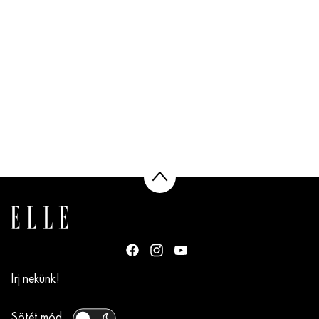
Írj nekünk!
Sötét mód