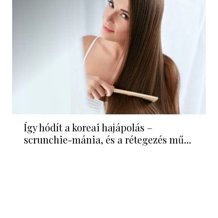
Így hódít a koreai hajápolás –
scrunchie-mánia, és a rétegezés mű...