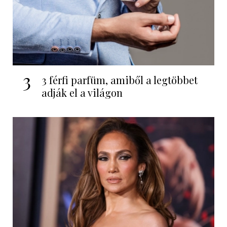
3
3 férfi parfüm, amiből a legtöbbet
adják el a világon