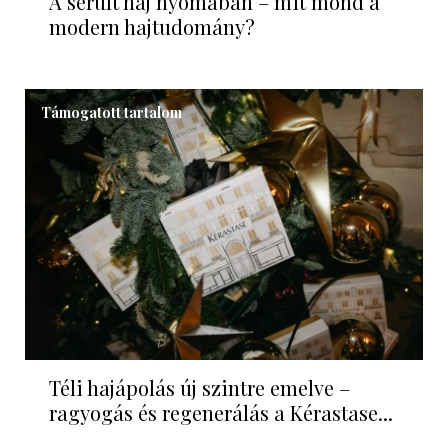
A sérült haj nyomában – mit mond a
modern hajtudomány?
Támogatott tartalom
Téli hajápolás új szintre emelve –
ragyogás és regenerálás a Kérastase...