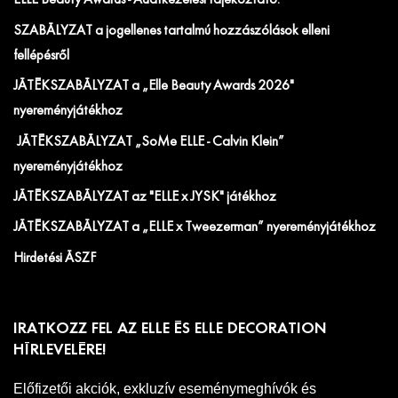
ELLE Beauty Awards - Adatkezelési tájékoztató.
SZABÁLYZAT a jogellenes tartalmú hozzászólások elleni
fellépésről
JÁTÉKSZABÁLYZAT a „Elle Beauty Awards 2026"
nyereményjátékhoz
JÁTÉKSZABÁLYZAT „SoMe ELLE - Calvin Klein”
nyereményjátékhoz
JÁTÉKSZABÁLYZAT az "ELLE x JYSK" játékhoz
JÁTÉKSZABÁLYZAT a „ELLE x Tweezerman” nyereményjátékhoz
Hirdetési ÁSZF
IRATKOZZ FEL AZ ELLE ÉS ELLE DECORATION
HÍRLEVELÉRE!
Előfizetői akciók, exkluzív eseménymeghívók és