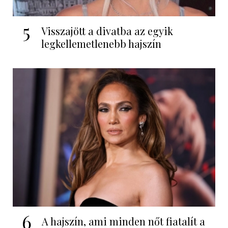
5
Visszajött a divatba az egyik
legkellemetlenebb hajszín
6
A hajszín, ami minden nőt fiatalít a