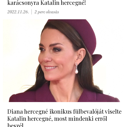
karácsonyra Katalin hercegné!
2022.11.26.
2 perc olvasás
Diana hercegné ikonikus fülbevalóját viselte
Katalin hercegné, most mindenki erről
beszél