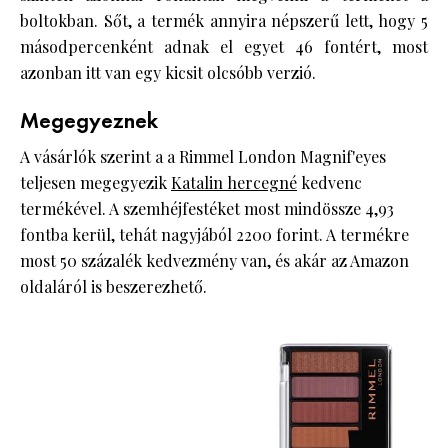
boltokban. Sőt, a termék annyira népszerű lett, hogy 5
másodpercenként adnak el egyet 46 fontért, most
azonban itt van egy kicsit olcsóbb verzió.
Megegyeznek
A vásárlók szerint a a Rimmel London Magnif'eyes
teljesen megegyezik
Katalin hercegné
kedvenc
termékével. A szemhéjfestéket most mindössze 4,93
fontba kerül, tehát nagyjából 2200 forint. A termékre
most 50 százalék kedvezmény van, és akár az Amazon
oldaláról is beszerezhető.