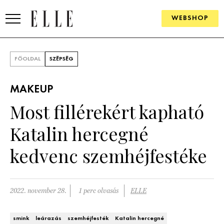
WEBSHOP
DIVAT
FŐOLDAL
SZÉPSÉG
ELLE DIGITAL
MAKEUP
GOURMET AWARDS
Most fillérekért kapható
SZÉPSÉG
Katalin hercegné
KULTÚRA
kedvenc szemhéjfestéke
PSZICHÉ
2022. november 28.
1 perc olvasás
ELLE
ÉLETMÓD
PÁRKAPCSOLAT
smink
leárazás
szemhéjfesték
Katalin hercegné