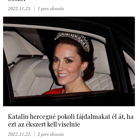
2022.11.23.
1 perc olvasás
Katalin hercegné pokoli fájdalmakat él át, ha
ezt az ékszert kell viselnie
2022.11.22.
2 perc olvasás