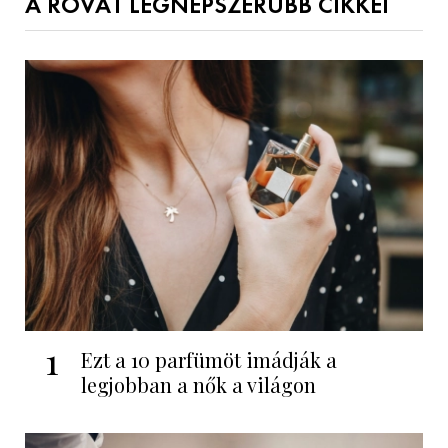
A ROVAT LEGNÉPSZERŰBB CIKKEI
1
Ezt a 10 parfümöt imádják a
legjobban a nők a világon