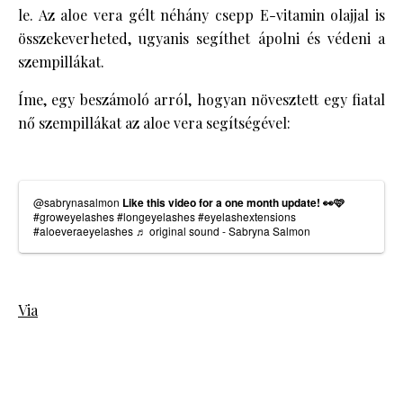
le. Az aloe vera gélt néhány csepp E-vitamin olajjal is
összekeverheted, ugyanis segíthet ápolni és védeni a
szempillákat.
Íme, egy beszámoló arról, hogyan növesztett egy fiatal
nő szempillákat az aloe vera segítségével:
@sabrynasalmon
Like this video for a one month update! 👀🩷
#groweyelashes
#longeyelashes
#eyelashextensions
#aloeveraeyelashes
♬ original sound - Sabryna Salmon
Via