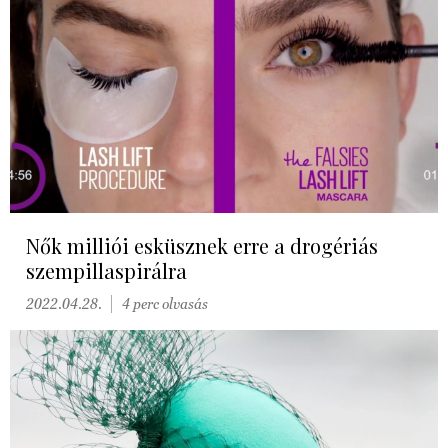
Nők milliói esküsznek erre a drogériás
szempillaspirálra
2022.04.28.
4 perc olvasás