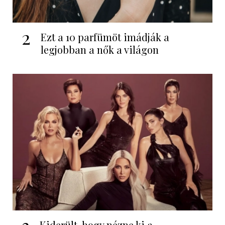
2
Ezt a 10 parfümöt imádják a
legjobban a nők a világon
3
Kiderült, hogy nézne ki a