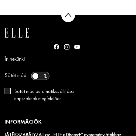
Írj nekünk!
Sötét mód
Sötét mód automatikus állítása
napszaknak megfelelően
INFORMÁCIÓK
JÁTÉKSZABÁLYZAT az „ELLE x Disney+” nyereményjátékhoz