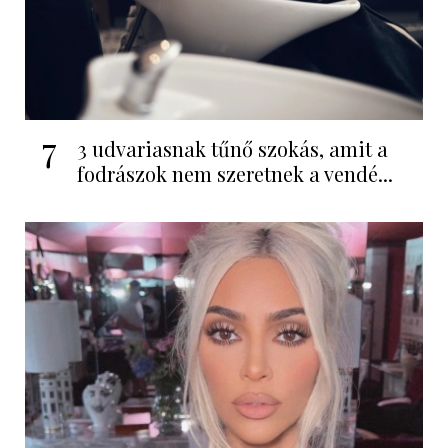
7
3 udvariasnak tűnő szokás, amit a
fodrászok nem szeretnek a vendé...