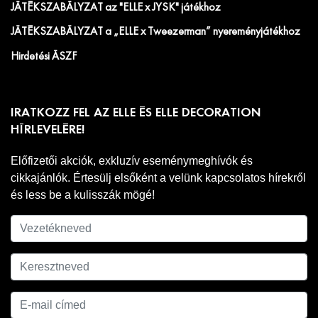
JÁTÉKSZABÁLYZAT az "ELLE x JYSK" játékhoz
JÁTÉKSZABÁLYZAT a „ELLE x Tweezerman” nyereményjátékhoz
Hirdetési ÁSZF
IRATKOZZ FEL AZ ELLE ÉS ELLE DECORATION
HÍRLEVELÉRE!
Előfizetői akciók, exkluzív eseménymeghívók és
cikkajánlók. Értesülj elsőként a velünk kapcsolatos hírekről
és less be a kulisszák mögé!