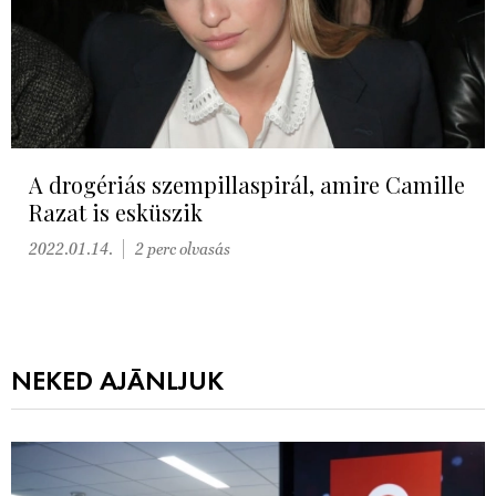
A drogériás szempillaspirál, amire Camille
Razat is esküszik
2022.01.14.
2 perc olvasás
NEKED AJÁNLJUK