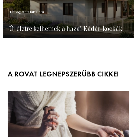
Támogatott tartalom
Új életre kelhetnek a hazai Kádár-kockák
A ROVAT LEGNÉPSZERŰBB CIKKEI