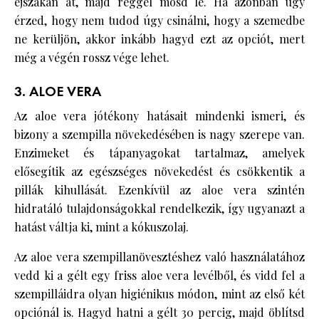
éjszakán át, majd reggel mosd le. Ha azonban úgy
érzed, hogy nem tudod úgy csinálni, hogy a szemedbe
ne kerüljön, akkor inkább hagyd ezt az opciót, mert
még a végén rossz vége lehet.
3. ALOE VERA
Az aloe vera jótékony hatásait mindenki ismeri, és
bizony a szempilla növekedésében is nagy szerepe van.
Enzimeket és tápanyagokat tartalmaz, amelyek
elősegítik az egészséges növekedést és csökkentik a
pillák kihullását. Ezenkívül az aloe vera szintén
hidratáló tulajdonságokkal rendelkezik, így ugyanazt a
hatást váltja ki, mint a kókuszolaj.
Az aloe vera szempillanövesztéshez való használatához
vedd ki a gélt egy friss aloe vera levélből, és vidd fel a
szempilláidra olyan higiénikus módon, mint az első két
opciónál is. Hagyd hatni a gélt 30 percig, majd öblítsd