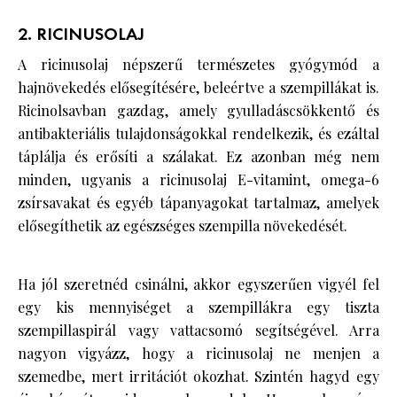
2. RICINUSOLAJ
A ricinusolaj népszerű természetes gyógymód a
hajnövekedés elősegítésére, beleértve a szempillákat is.
Ricinolsavban gazdag, amely gyulladáscsökkentő és
antibakteriális tulajdonságokkal rendelkezik, és ezáltal
táplálja és erősíti a szálakat. Ez azonban még nem
minden, ugyanis a ricinusolaj E-vitamint, omega-6
zsírsavakat és egyéb tápanyagokat tartalmaz, amelyek
elősegíthetik az egészséges szempilla növekedését.
Ha jól szeretnéd csinálni, akkor egyszerűen vigyél fel
egy kis mennyiséget a szempillákra egy tiszta
szempillaspirál vagy vattacsomó segítségével. Arra
nagyon vigyázz, hogy a ricinusolaj ne menjen a
szemedbe, mert irritációt okozhat. Szintén hagyd egy