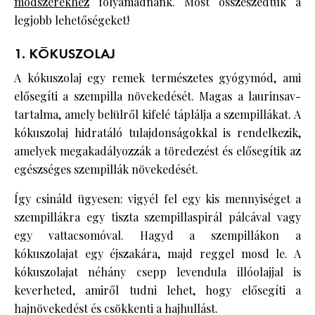
módszerekhez
folyamadnánk. Most összeszedtük a
legjobb lehetőségeket!
1. KÓKUSZOLAJ
A kókuszolaj egy remek természetes gyógymód, ami
elősegíti a szempilla növekedését. Magas a laurinsav-
tartalma, amely belülről kifelé táplálja a szempillákat. A
kókuszolaj hidratáló tulajdonságokkal is rendelkezik,
amelyek megakadályozzák a töredezést és elősegítik az
egészséges szempillák növekedését.
Így csináld ügyesen: vigyél fel egy kis mennyiséget a
szempillákra egy tiszta szempillaspirál pálcával vagy
egy vattacsomóval. Hagyd a szempillákon a
kókuszolajat egy éjszakára, majd reggel mosd le. A
kókuszolajat néhány csepp levendula illóolajjal is
keverheted, amiről tudni lehet, hogy elősegíti a
hajnövekedést és csökkenti a hajhullást.