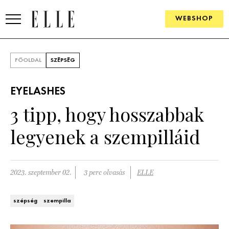
WEBSHOP
DIVAT
FŐOLDAL
SZÉPSÉG
ELLE DIGITAL
EYELASHES
GOURMET AWARDS
3 tipp, hogy hosszabbak
SZÉPSÉG
legyenek a szempilláid
KULTÚRA
PSZICHÉ
2023. szeptember 02.
3 perc olvasás
ELLE
ÉLETMÓD
szépség
szempilla
PÁRKAPCSOLAT