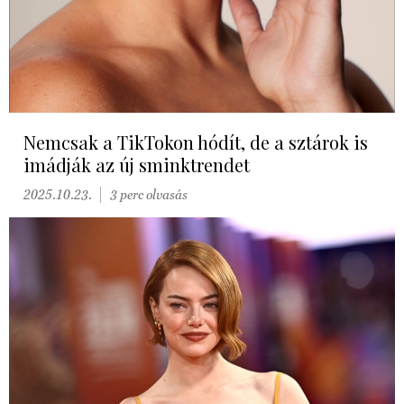
Nemcsak a TikTokon hódít, de a sztárok is
imádják az új sminktrendet
2025.10.23.
3 perc olvasás