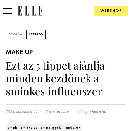
WEBSHOP
DIVAT
FŐOLDAL
SZÉPSÉG
ELLE DIGITAL
MAKE UP
GOURMET AWARDS
Ezt az 5 tippet ajánlja
SZÉPSÉG
minden kezdőnek a
KULTÚRA
sminkes influenszer
PSZICHÉ
2025. november 11.
2 perc olvasás
Czinege Gabriella
ÉLETMÓD
PÁRKAPCSOLAT
smink
sminkelés
sminktippek
tanácsok