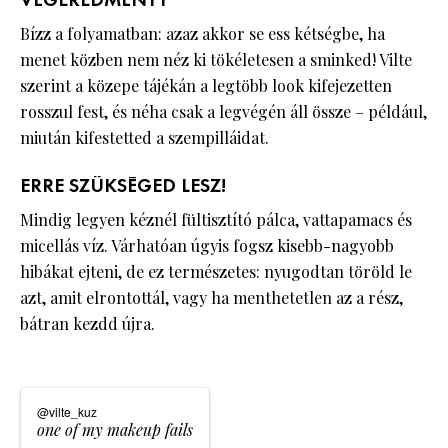
VÉGEREDMÉNYT
Bízz a folyamatban: azaz akkor se ess kétségbe, ha
menet közben nem néz ki tökéletesen a sminked! Vilte
szerint a közepe tájékán a legtöbb look kifejezetten
rosszul fest, és néha csak a legvégén áll össze – például,
miután kifestetted a szempilláidat.
ERRE SZÜKSÉGED LESZ!
Mindig legyen kéznél fültisztító pálca, vattapamacs és
micellás víz. Várhatóan úgyis fogsz kisebb-nagyobb
hibákat ejteni, de ez természetes: nyugodtan töröld le
azt, amit elrontottál, vagy ha menthetetlen az a rész,
bátran kezdd újra.
@vilte_kuz
one of my makeup fails