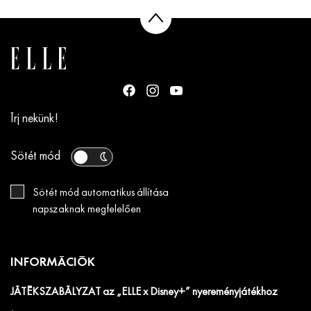
Írj nekünk!
Sötét mód
Sötét mód automatikus állítása
napszaknak megfelelően
INFORMÁCIÓK
JÁTÉKSZABÁLYZAT az „ELLE x Disney+” nyereményjátékhoz