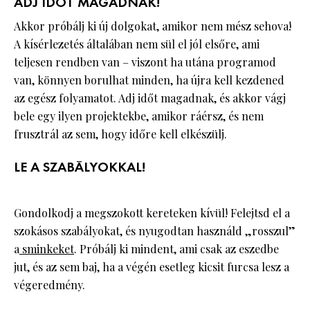
ADJ IDŐT MAGADNAK!
Akkor próbálj ki új dolgokat, amikor nem mész sehova!
A kísérlezetés általában nem sül el jól elsőre, ami
teljesen rendben van – viszont ha utána programod
van, könnyen borulhat minden, ha újra kell kezdened
az egész folyamatot. Adj időt magadnak, és akkor vágj
bele egy ilyen projektekbe, amikor ráérsz, és nem
frusztrál az sem, hogy időre kell elkészülj.
LE A SZABÁLYOKKAL!
Gondolkodj a megszokott kereteken kívül! Felejtsd el a
szokásos szabályokat, és nyugodtan használd „rosszul”
a
sminkeket
. Próbálj ki mindent, ami csak az eszedbe
jut, és az sem baj, ha a végén esetleg kicsit furcsa lesz a
végeredmény.