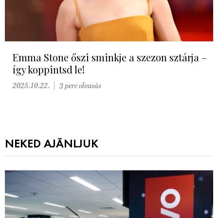
Emma Stone őszi sminkje a szezon sztárja –
így koppintsd le!
2025.10.22.
3 perc olvasás
NEKED AJÁNLJUK