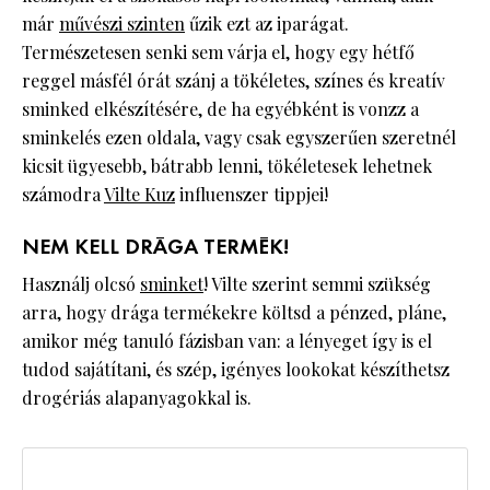
már
művészi szinten
űzik ezt az iparágat.
Természetesen senki sem várja el, hogy egy hétfő
reggel másfél órát szánj a tökéletes, színes és kreatív
sminked elkészítésére, de ha egyébként is vonzz a
sminkelés ezen oldala, vagy csak egyszerűen szeretnél
kicsit ügyesebb, bátrabb lenni, tökéletesek lehetnek
számodra
Vilte Kuz
influenszer tippjei!
NEM KELL DRÁGA TERMÉK!
Használj olcsó
sminket
! Vilte szerint semmi szükség
arra, hogy drága termékekre költsd a pénzed, pláne,
amikor még tanuló fázisban van: a lényeget így is el
tudod sajátítani, és szép, igényes lookokat készíthetsz
drogériás alapanyagokkal is.