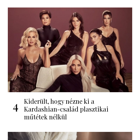
Kiderült, hogy nézne ki a
4
Kardashian-család plasztikai
műtétek nélkül