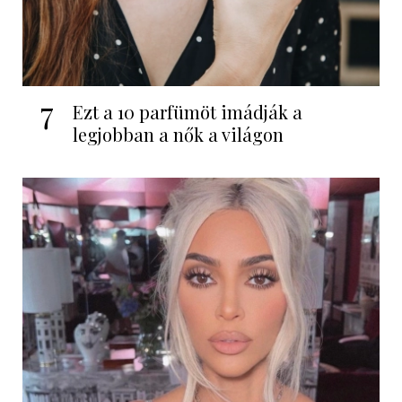
7
Ezt a 10 parfümöt imádják a
legjobban a nők a világon