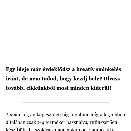
HÍRLEVÉL
Egy ideje már érdeklődsz a kreatív sminkelés
iránt, de nem tudod, hogy kezdj bele? Olvass
tovább, cikkünkből most minden kiderül!
A smink egy elképesztően tág fogalom: míg a legtöbben
általában csak 3-4 terméket használva, rutinszerűen
készítjük el a szokásos napi lookonkat, vannak, akik