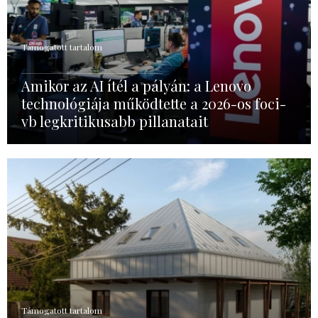
Támogatott tartalom
Amikor az AI ítél a pályán: a Lenovo
technológiája működtette a 2026-os foci-
vb legkritikusabb pillanatait
Támogatott tartalom