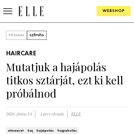
WEBSHOP
DIVAT
FŐOLDAL
SZÉPSÉG
ELLE DIGITAL
HAIRCARE
GOURMET AWARDS
Mutatjuk a hajápolás
SZÉPSÉG
titkos sztárját, ezt ki kell
KULTÚRA
próbálnod
PSZICHÉ
2026. június 14.
3 perc olvasás
ELLE
ÉLETMÓD
PÁRKAPCSOLAT
almaecet
haj
hajápolás
hajpakolás