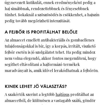
úgynevezett kutikulát, ennek eredményeként pedig a
haj simábbnak, rendezettebbnek és fényesebbnek
tűnhet. Sokaknál a szöszösödés is csökkenhet, a hajszín
pedig tovább megőrizheti intenzitását.
A FEJBŐR IS PROFITÁLHAT BELŐLE
Az almaecet emellett antibakteriális és gombaellenes
tulajdonságokkal is bír, így a korpás, irritált, viszkető
fejbőr esetén is jó szolgálatot tehet. Ha pedig mindez
nem volna elegendő, akkor fontos megemlíteni, hogy
segíthet eltávolítani a hajformázó termékek
maradványait is, amik idővel lerakódhatnak a fejbőrön.
KINEK LEHET JÓ VÁLASZTÁS?
A szakértők szerint a legtöbb
hajtípus
profitálhat az
almaecetből, de különösen a vastagabb szálú, göndör