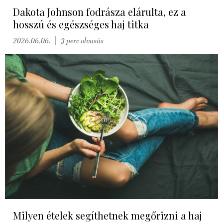
Dakota Johnson fodrásza elárulta, ez a
hosszú és egészséges haj titka
2026.06.06.
3 perc olvasás
Milyen ételek segíthetnek megőrizni a haj