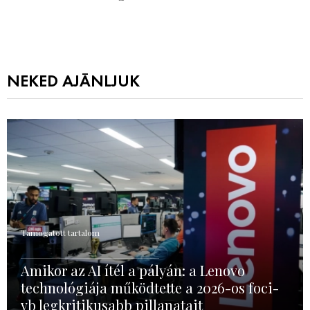
NEKED AJÁNLJUK
Támogatott tartalom
Amikor az AI ítél a pályán: a Lenovo
technológiája működtette a 2026-os foci-
vb legkritikusabb pillanatait