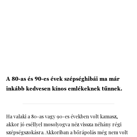
HÍRLEVÉL
A 80-as és 90-es évek szépséghibái ma már
inkább kedvesen kínos emlékeknek tűnnek.
Ha valaki a 80-as vagy 90-es években volt kamasz,
akkor jó eséllyel mosolyogva néz vissza néhány régi
szépségszokásra. Akkoriban a bőrápolás még nem volt