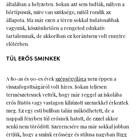
általában a helyzeten. Sokan azt sem tudták, milyen a
bőrtípusuk, mire van szüksége, mitől romlik az
állapota. Ma már ezen a téren sokkal tudatosabbak
vagyunk, köszönhetően a rengeted edukatív
tartalomnak, de akkoriban ez korántsem volt ennyire
előtérben.
TÚL ERŐS SMINKEK
A 80-as és 90-es évek
szépségvilága
nem éppen a
visszafogottságáról volt híres. Sokan teljesen
természetesnek vették, hogy már reggel az iskolába
erős füstös vagy vastagon kihúzott szemekkel érkeztek
meg. Ez egy esti buliban talán működhetett, de a
nappali fényben túl erősnek hatott, de ezzel akkor
senki nem törődött. Szerencsére ma már sokkal jobban
értjük, hogy a smink erőssége és stílusa nagyban függ