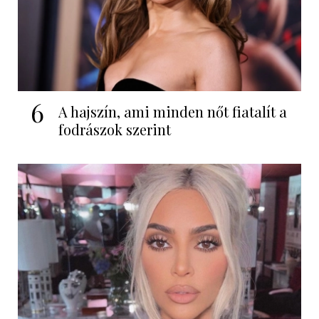
6
A hajszín, ami minden nőt fiatalít a
fodrászok szerint