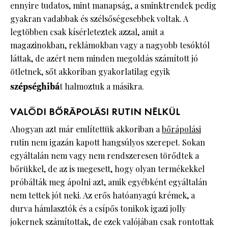
ennyire tudatos, mint manapság, a sminktrendek pedig
gyakran vadabbak és szélsőségesebbek voltak. A
legtöbben csak kísérleteztek azzal, amit a
magazinokban, reklámokban vagy a nagyobb tesóktól
láttak, de azért nem minden megoldás számított jó
ötletnek, sőt akkoriban gyakorlatilag egyik
szépséghibá
t halmoztuk a másikra.
VALÓDI BŐRÁPOLÁSI RUTIN NÉLKÜL
Ahogyan azt már említettük akkoriban a
bőrápolási
rutin nem igazán kapott hangsúlyos szerepet. Sokan
egyáltalán nem vagy nem rendszeresen törődtek a
bőrükkel, de az is megesett, hogy olyan termékekkel
próbálták meg ápolni azt, amik egyébként egyáltalán
nem tettek jót neki. Az erős hatóanyagú krémek, a
durva hámlasztók és a csípős tonikok igazi jolly
jokernek számítottak, de ezek valójában csak rontottak