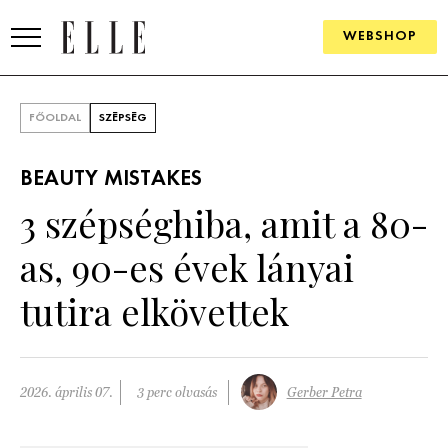
WEBSHOP
DIVAT
FŐOLDAL
SZÉPSÉG
ELLE DIGITAL
BEAUTY MISTAKES
GOURMET AWARDS
3 szépséghiba, amit a 80-
SZÉPSÉG
as, 90-es évek lányai
KULTÚRA
tutira elkövettek
PSZICHÉ
ÉLETMÓD
2026. április 07.
3 perc olvasás
Gerber Petra
PÁRKAPCSOLAT