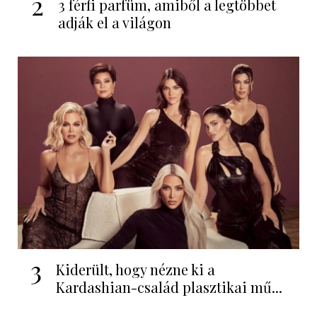
2
3 férfi parfüm, amiből a legtöbbet
adják el a világon
3
Kiderült, hogy nézne ki a
Kardashian-család plasztikai mű...