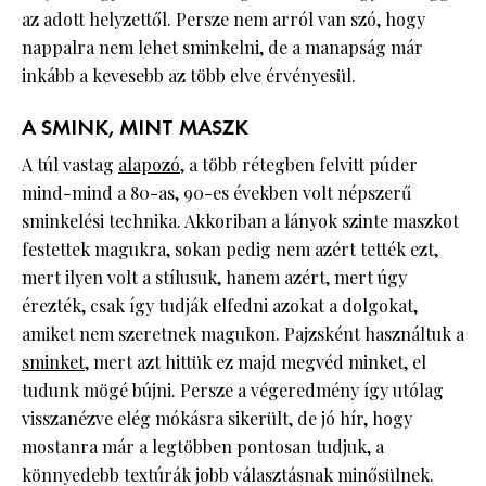
az adott helyzettől. Persze nem arról van szó, hogy
nappalra nem lehet sminkelni, de a manapság már
inkább a kevesebb az több elve érvényesül.
A SMINK, MINT MASZK
A túl vastag
alapozó
, a több rétegben felvitt púder
mind-mind a 80-as, 90-es években volt népszerű
sminkelési technika. Akkoriban a lányok szinte maszkot
festettek magukra, sokan pedig nem azért tették ezt,
mert ilyen volt a stílusuk, hanem azért, mert úgy
érezték, csak így tudják elfedni azokat a dolgokat,
amiket nem szeretnek magukon. Pajzsként használtuk a
sminket
, mert azt hittük ez majd megvéd minket, el
tudunk mögé bújni. Persze a végeredmény így utólag
visszanézve elég mókásra sikerült, de jó hír, hogy
mostanra már a legtöbben pontosan tudjuk, a
könnyedebb textúrák jobb választásnak minősülnek.