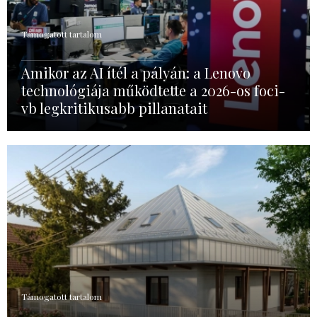
Támogatott tartalom
Amikor az AI ítél a pályán: a Lenovo
technológiája működtette a 2026-os foci-
vb legkritikusabb pillanatait
Támogatott tartalom