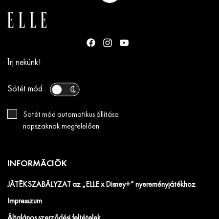
Írj nekünk!
Sötét mód
Sötét mód automatikus állítása
napszaknak megfelelően
INFORMÁCIÓK
JÁTÉKSZABÁLYZAT az „ELLE x Disney+” nyereményjátékhoz
Impresszum
Általános szerződési feltételek