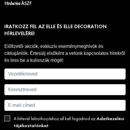
Hirdetési ÁSZF
IRATKOZZ FEL AZ ELLE ÉS ELLE DECORATION
HÍRLEVELÉRE!
Előfizetői akciók, exkluzív eseménymeghívók és
cikkajánlók. Értesülj elsőként a velünk kapcsolatos hírekről
és less be a kulisszák mögé!
Adatkezelési
A hírlevél feliratkozáshoz ell kell fogadnod az
tájékoztatónkat
.