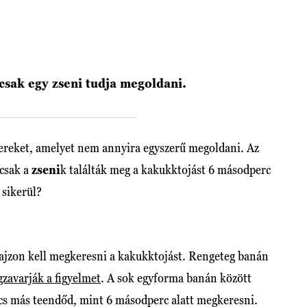
csak egy zseni tudja megoldani.
ereket, amelyet nem annyira egyszerű megoldani. Az
 csak a
zseni
k találták meg a kakukktojást 6 másodperc
 sikerül?
 rajzon kell megkeresni a kakukktojást. Rengeteg banán
zavarják a figyelmet
. A sok egyforma banán között
ncs más teendőd, mint 6 másodperc alatt megkeresni.