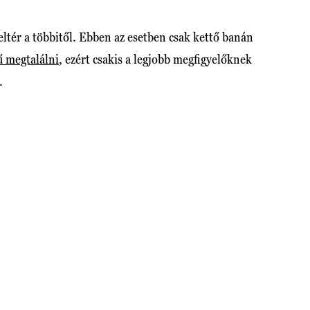
ltér a többitől. Ebben az esetben csak kettő banán
ű megtalálni
, ezért csakis a legjobb megfigyelőknek
t.