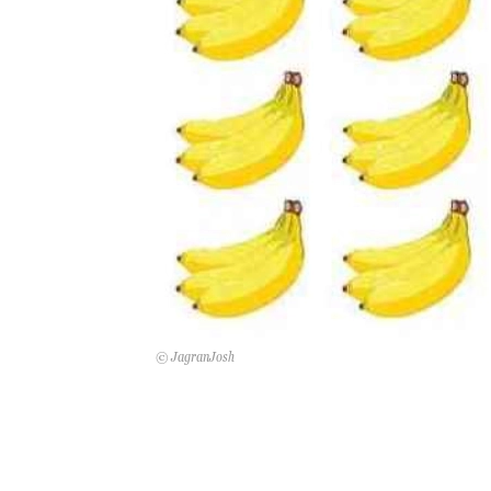
© JagranJosh