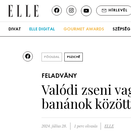
HÍRLEVÉL
DIVAT
ELLE DIGITAL
GOURMET AWARDS
SZÉPSÉG
FŐOLDAL
PSZICHÉ
FELADVÁNY
Valódi zseni va
banánok között
2024. július 28.
1 perc olvasás
ELLE