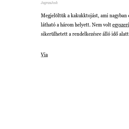
JagranJosh
Megjelöltük a kakukktojást, ami nagyban e
látható a három helyett. Nem volt
egyszer
sikerülhetett a rendelkezésre álló idő alat
Via