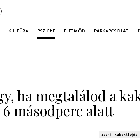
KULTÚRA
PSZICHÉ
ÉLETMÓD
PÁRKAPCSOLAT
gy, ha megtalálod a ka
 6 másodperc alatt
zseni
kakukktojás