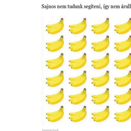
Sajnos nem tudunk segíteni, így nem árul
JagranJosh