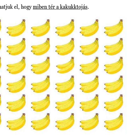
hatjuk el, hogy
miben tér a kakukktojás
.