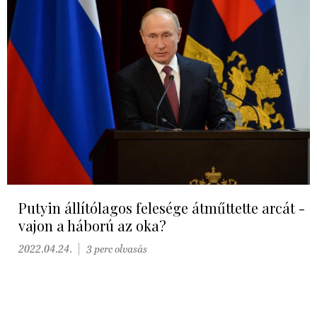
Putyin állítólagos felesége átműttette arcát -
vajon a háború az oka?
2022.04.24.
3 perc olvasás