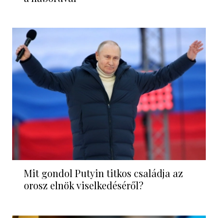
Mit gondol Putyin titkos családja az
orosz elnök viselkedéséről?