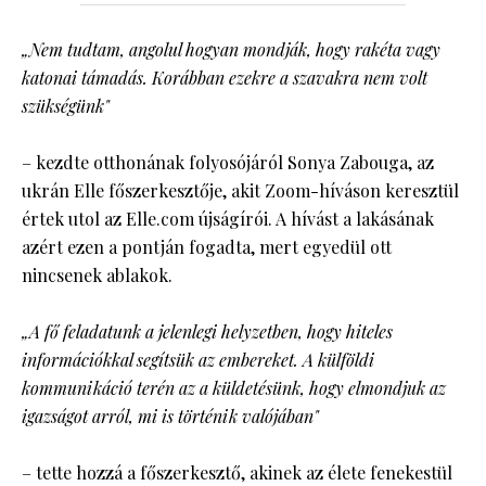
„Nem tudtam, angolul hogyan mondják, hogy rakéta vagy
katonai támadás. Korábban ezekre a szavakra nem volt
szükségünk"
– kezdte otthonának folyosójáról Sonya Zabouga, az
ukrán Elle főszerkesztője, akit Zoom-híváson keresztül
értek utol az Elle.com újságírói. A hívást a lakásának
azért ezen a pontján fogadta, mert egyedül ott
nincsenek ablakok.
„A fő feladatunk a jelenlegi helyzetben, hogy hiteles
információkkal segítsük az embereket. A külföldi
kommunikáció terén az a küldetésünk, hogy elmondjuk az
igazságot arról, mi is történik valójában"
– tette hozzá a főszerkesztő, akinek az élete fenekestül