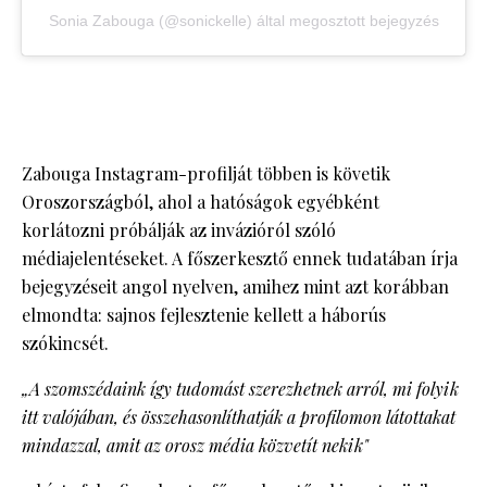
Sonia Zabouga (@sonickelle) által megosztott bejegyzés
Zabouga Instagram-profilját többen is követik
Oroszországból, ahol a hatóságok egyébként
korlátozni próbálják az invázióról szóló
médiajelentéseket. A főszerkesztő ennek tudatában írja
bejegyzéseit angol nyelven, amihez mint azt korábban
elmondta: sajnos fejlesztenie kellett a háborús
szókincsét.
„A szomszédaink így tudomást szerezhetnek arról, mi folyik
itt valójában, és összehasonlíthatják a profilomon látottakat
mindazzal, amit az orosz média közvetít nekik"