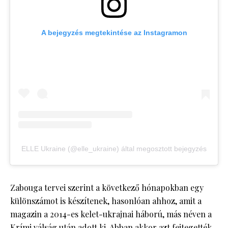
A bejegyzés megtekintése az Instagramon
ELLE Ukraine (@elle_ukraine) által megosztott bejegyzés
Zabouga tervei szerint a következő hónapokban egy
különszámot is készítenek, hasonlóan ahhoz, amit a
magazin a 2014-es kelet-ukrajnai háború, más néven a
Krími válság után adott ki. Abban akkor azt fejtegették,