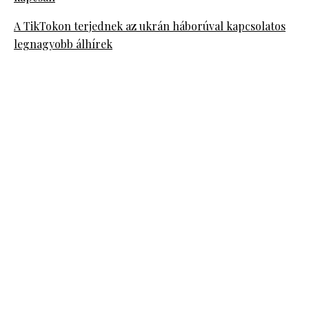
A TikTokon terjednek az ukrán háborúval kapcsolatos
legnagyobb álhírek