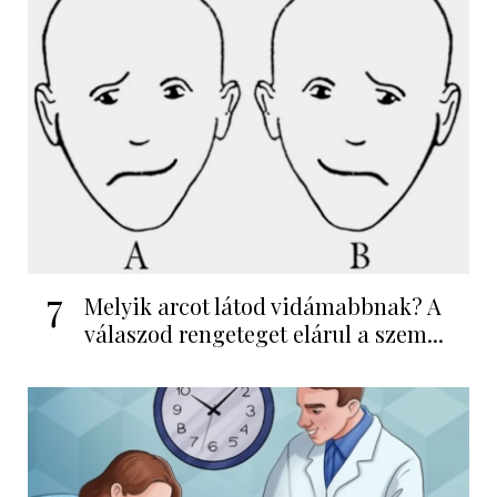
7
Melyik arcot látod vidámabbnak? A
válaszod rengeteget elárul a szem...