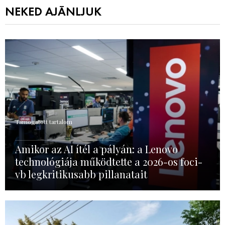
NEKED AJÁNLJUK
Támogatott tartalom
Amikor az AI ítél a pályán: a Lenovo
technológiája működtette a 2026-os foci-
vb legkritikusabb pillanatait