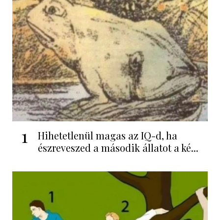
1
Hihetetlenül magas az IQ-d, ha
észreveszed a második állatot a ké...