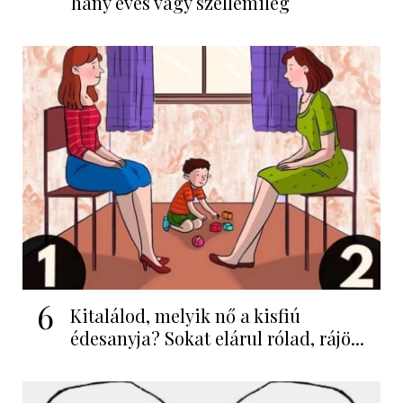
hány éves vagy szellemileg
6
Kitalálod, melyik nő a kisfiú
édesanyja? Sokat elárul rólad, rájö...