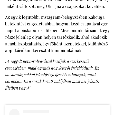
miként változott meg Ukrajna a csapásokat követően.
Az egyik legutóbbi Instagram-bejegyzésben Zabouga
betekintést engedett abba, hogyan kezd csapatával egy
napot a puskaporos időkben. Mivel munkatársainak egy
része jelenleg olyan helyen tartózkodik, ahol akadozik
a mobilszolgáltatás, így főként üzenetekkel, különböző
applikációkon keresztül kommunikálnak.
„A reggelt névsorolvasással kezdjük a szerkesztői
csevegésben, majd egymás hogylétéről érdeklődünk. Ez
mostanság sokkal jelentőségteljesebben hangzik, mint
korábban. Ez a sorok között valójában most azt jelenti:
Életben vagy?"