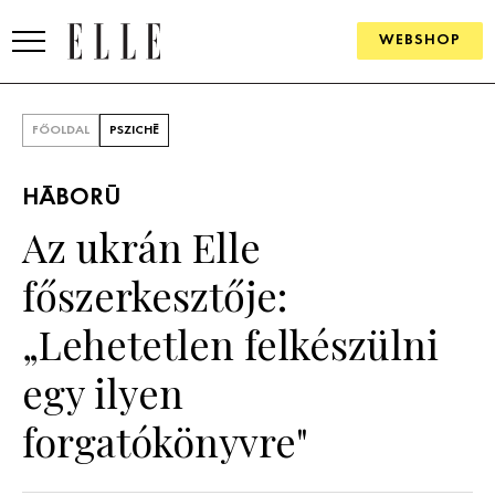
WEBSHOP
DIVAT
FŐOLDAL
PSZICHÉ
ELLE DIGITAL
HÁBORÚ
GOURMET AWARDS
Az ukrán Elle
SZÉPSÉG
főszerkesztője:
KULTÚRA
„Lehetetlen felkészülni
PSZICHÉ
egy ilyen
forgatókönyvre"
ÉLETMÓD
PÁRKAPCSOLAT