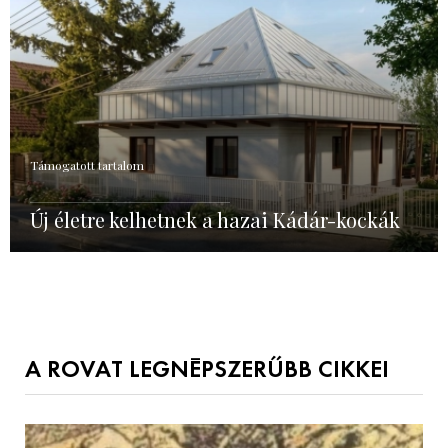
Támogatott tartalom
Új életre kelhetnek a hazai Kádár-kockák
A ROVAT LEGNÉPSZERŰBB CIKKEI