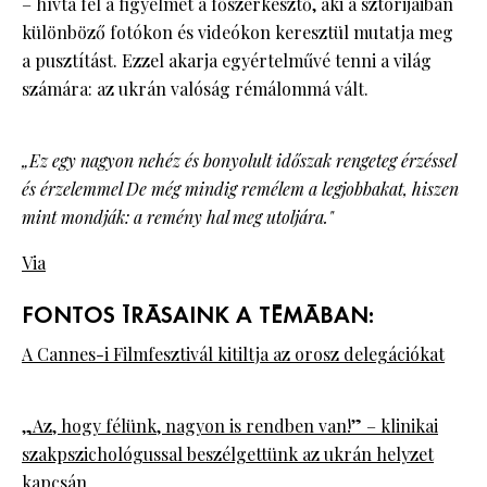
– hívta fel a figyelmet a főszerkesztő, aki a sztorijaiban
különböző fotókon és videókon keresztül mutatja meg
a pusztítást. Ezzel akarja egyértelművé tenni a világ
számára: az ukrán valóság rémálommá vált.
„Ez egy nagyon nehéz és bonyolult időszak rengeteg érzéssel
és érzelemmel De még mindig remélem a legjobbakat, hiszen
mint mondják: a remény hal meg utoljára."
Via
FONTOS ÍRÁSAINK A TÉMÁBAN:
A Cannes-i Filmfesztivál kitiltja az orosz delegációkat
„Az, hogy félünk, nagyon is rendben van!” – klinikai
szakpszichológussal beszélgettünk az ukrán helyzet
kapcsán