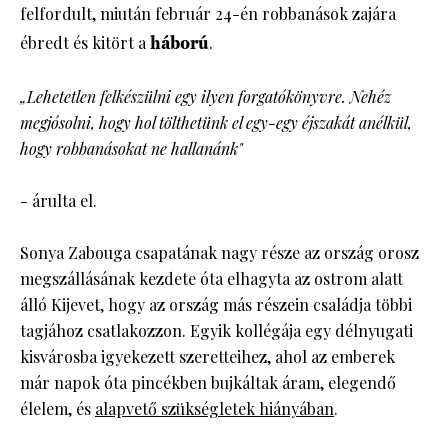
felfordult, miután február 24-én robbanások zajára
ébredt és kitört a
háború
.
„Lehetetlen felkészülni egy ilyen forgatókönyvre. Nehéz
megjósolni, hogy hol tölthetünk el egy-egy éjszakát anélkül,
hogy robbanásokat ne hallanánk"
- árulta el.
Sonya Zabouga csapatának nagy része az ország orosz
megszállásának kezdete óta elhagyta az ostrom alatt
álló Kijevet, hogy az ország más részein családja többi
tagjához csatlakozzon. Egyik kollégája egy délnyugati
kisvárosba igyekezett szeretteihez, ahol az emberek
már napok óta pincékben bujkáltak áram, elegendő
élelem, és
alapvető szükségletek hiányában
.