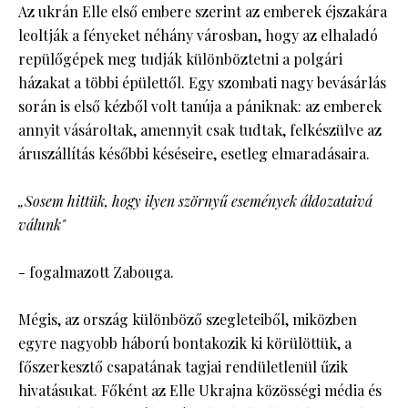
Az ukrán Elle első embere szerint az emberek éjszakára
leoltják a fényeket néhány városban, hogy az elhaladó
repülőgépek meg tudják különböztetni a polgári
házakat a többi épülettől. Egy szombati nagy bevásárlás
során is első kézből volt tanúja a pániknak: az emberek
annyit vásároltak, amennyit csak tudtak, felkészülve az
áruszállítás későbbi késéseire, esetleg elmaradásaira.
„Sosem hittük, hogy ilyen szörnyű események áldozataivá
válunk"
- fogalmazott Zabouga.
Mégis, az ország különböző szegleteiből, miközben
egyre nagyobb háború bontakozik ki körülöttük, a
főszerkesztő csapatának tagjai rendületlenül űzik
hivatásukat. Főként az Elle Ukrajna közösségi média és