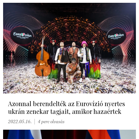
Azonnal berendelték az Eurovízió nyertes
ukrán zenekar tagjait, amikor hazaértek
2022.05.16.
4 perc olvasás