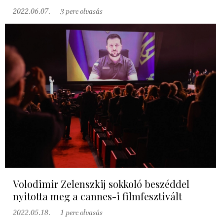
2022.06.07.
3 perc olvasás
Volodimir Zelenszkij sokkoló beszéddel
nyitotta meg a cannes-i filmfesztivált
2022.05.18.
1 perc olvasás