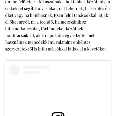
online felületeire fókuszálnak, ahol többek között olyan
cikkekkel segítik olvasóikat, mit tehetnek, ha sérülés éri
őket vagy ha bombáznak. Ezen felül tanácsokkal látják
el őket arról, mi a teendő, ha megszűnik az
internetkapcsolat, történeteket közölnek
honfitársaikról, akik napok óta egy edzőtermet
használnak menedékként, valamint önkéntes
szervezetekről is információkkal látják el a követőket.