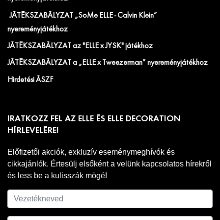
JÁTÉKSZABÁLYZAT „SoMe ELLE - Calvin Klein”
nyereményjátékhoz
JÁTÉKSZABÁLYZAT az "ELLE x JYSK" játékhoz
JÁTÉKSZABÁLYZAT a „ELLE x Tweezerman” nyereményjátékhoz
Hirdetési ÁSZF
IRATKOZZ FEL AZ ELLE ÉS ELLE DECORATION
HÍRLEVELÉRE!
Előfizetői akciók, exkluzív eseménymeghívók és
cikkajánlók. Értesülj elsőként a velünk kapcsolatos hírekről
és less be a kulisszák mögé!