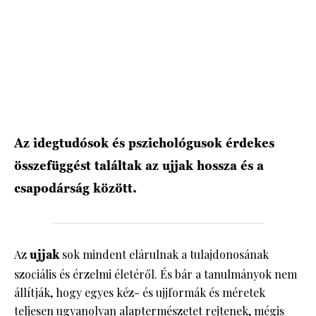
HÍRLEVÉL
Az idegtudósok és pszichológusok érdekes
összefüggést találtak az ujjak hossza és a
csapodárság között.
Az
ujjak
sok mindent elárulnak a tulajdonosának
szociális és érzelmi életéről. És bár a tanulmányok nem
állítják, hogy egyes kéz- és ujjformák és méretek
teljesen ugyanolyan alaptermészetet rejtenek, mégis