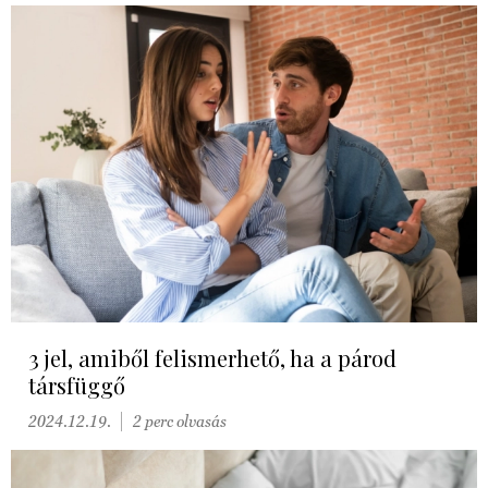
3 jel, amiből felismerhető, ha a párod
társfüggő
2024.12.19.
2 perc olvasás