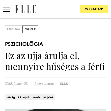
WEBSHOP
DIVAT
FŐOLDAL
PSZICHÉ
ELLE DIGITAL
PSZICHOLÓGIA
GOURMET AWARDS
Ez az ujja árulja el,
SZÉPSÉG
mennyire hűséges a férfi
KULTÚRA
PSZICHÉ
2025. január 05.
1 perc olvasás
ELLE
ÉLETMÓD
hűség
kézujjak
árulkodó jelek
PÁRKAPCSOLAT