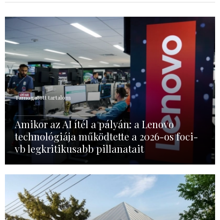
Támogatott tartalom
Amikor az AI ítél a pályán: a Lenovo
technológiája működtette a 2026-os foci-
vb legkritikusabb pillanatait