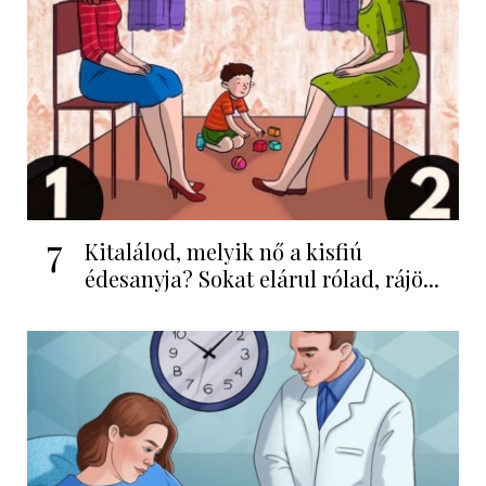
7
Kitalálod, melyik nő a kisfiú
édesanyja? Sokat elárul rólad, rájö...