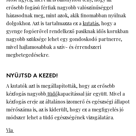
erősebb fogású férfiak nagyobb valószínűséggel
házasodnak meg, mint azok, akik finomabban nyúlnak
dolgokhoz. Azt is tartalmazza ez a
kutatás
, hogy a
gyenge fogóerővel rendelkező pasiknak idős korukban
nagyobb szüksége lehet egy gondoskodó partnerre,
mivel hajlamosabbak a szív- és érrendszeri
megbetegedésekre.
NYÚJTSD A KEZED!
A kutatók azt is megállapították, hogy az erősebb
kézfogás nagyobb
tüdő
kapacitással jár együtt. Mivel a
kézfogás ereje az általános izomerő és egészségi állapot
mérőszáma is, az is kiderült, hogy ez a megfigyelés jó
módszer lehet a tüdő egészségének vizsgálatára.
Via