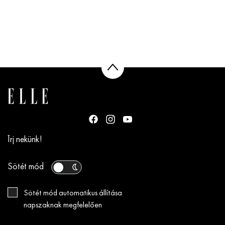
Írj nekünk!
Sötét mód
Sötét mód automatikus állítása
napszaknak megfelelően