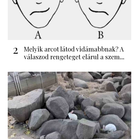
2
Melyik arcot látod vidámabbnak? A
válaszod rengeteget elárul a szem...