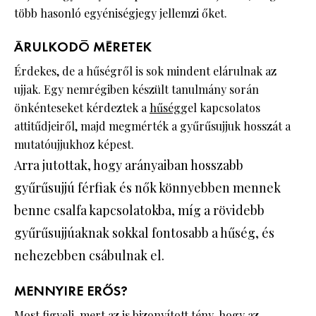
több hasonló egyéniségjegy jellemzi őket.
ÁRULKODÓ MÉRETEK
Érdekes, de a hűségről is sok mindent elárulnak az
ujjak. Egy nemrégiben készült tanulmány során
önkénteseket kérdeztek a
hűség
gel kapcsolatos
attitűdjeiről, majd megmérték a gyűrűsujjuk hosszát a
mutatóujjukhoz képest.
Arra jutottak, hogy arányaiban hosszabb
gyűrűsujjú férfiak és nők könnyebben mennek
benne csalfa kapcsolatokba, míg a rövidebb
gyűrűsujjúaknak sokkal fontosabb a hűség, és
nehezebben csábulnak el.
MENNYIRE ERŐS?
Most figyelj, mert az is bizonyított tény, hogy az