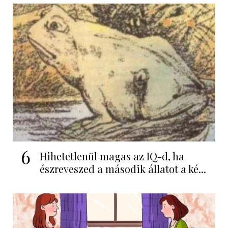
6
Hihetetlenül magas az IQ-d, ha
észreveszed a második állatot a ké...