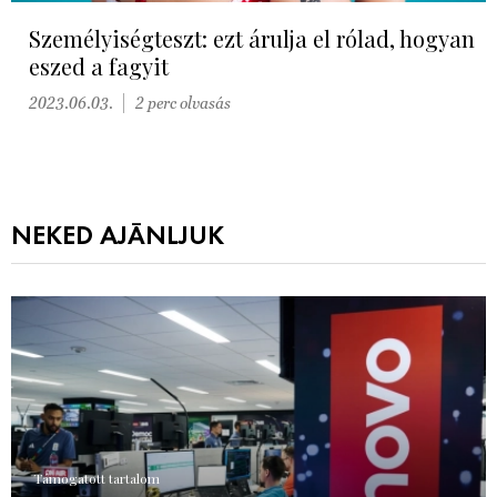
Személyiségteszt: ezt árulja el rólad, hogyan
eszed a fagyit
2023.06.03.
2 perc olvasás
NEKED AJÁNLJUK
Támogatott tartalom