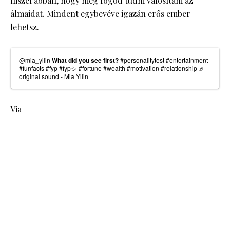
hiszel abban, hogy meg fogod tudni valósítani az
álmaidat. Mindent egybevéve igazán erős ember
lehetsz.
@mia_yilin
What did you see first?
#personalitytest
#entertainment
#funfacts
#fyp
#fypシ
#fortune
#wealth
#motivation
#relationship
♬
original sound - Mia Yilin
Via