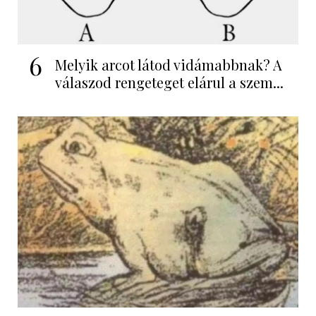
6
Melyik arcot látod vidámabbnak? A
válaszod rengeteget elárul a szem...