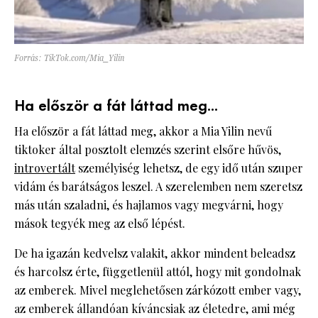
Forrás: TikTok.com/Mia_Yilin
Ha először a fát láttad meg...
Ha először a fát láttad meg, akkor a Mia Yilin nevű
tiktoker által posztolt elemzés szerint elsőre hűvös,
introvertált
személyiség lehetsz, de egy idő után szuper
vidám és barátságos leszel. A szerelemben nem szeretsz
más után szaladni, és hajlamos vagy megvárni, hogy
mások tegyék meg az első lépést.
De ha igazán kedvelsz valakit, akkor mindent beleadsz
és harcolsz érte, függetlenül attól, hogy mit gondolnak
az emberek. Mivel meglehetősen zárkózott ember vagy,
az emberek állandóan kíváncsiak az életedre, ami még