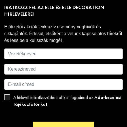
IRATKOZZ FEL AZ ELLE ÉS ELLE DECORATION
HÍRLEVELÉRE!
Előfizetői akciók, exkluzív eseménymeghívók és
cikkajánlók. Értesülj elsőként a velünk kapcsolatos hírekről
és less be a kulisszák mögé!
Adatkezelési
A hírlevél feliratkozáshoz ell kell fogadnod az
tájékoztatónkat
.