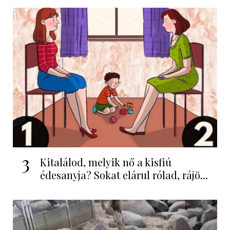
3
Kitalálod, melyik nő a kisfiú
édesanyja? Sokat elárul rólad, rájö...