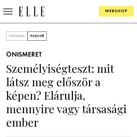
WEBSHOP
DIVAT
FŐOLDAL
PSZICHÉ
ELLE DIGITAL
ÖNISMERET
GOURMET AWARDS
Személyiségteszt: mit
SZÉPSÉG
látsz meg először a
KULTÚRA
képen? Elárulja,
PSZICHÉ
mennyire vagy társasági
ember
ÉLETMÓD
PÁRKAPCSOLAT