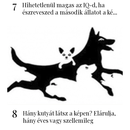
7
Hihetetlenül magas az IQ-d, ha
észreveszed a második állatot a ké...
8
Hány kutyát látsz a képen? Elárulja,
hány éves vagy szellemileg