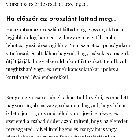
vonzóbbá és érdekesebbé tesz téged.
Ha először az oroszlánt láttad meg...
Ha azonban az oroszlánt láttad meg először, akkor a
legjobb dolog benned az, hogy
extrovertált
ember
lehetsz, igazi társasági lény. Nem szeretsz apróságokon
vitatkozni, és általában hagyod, hogy mások is a maguk
útját járják, hogy elkerüld a konfliktusokat. Rendkívül
megbízható vagy, és remek kapcsolatokat ápolsz a
körülötted lévő emberekkel.
Rengetegen szeretnének a barátoddá vélni, és emellett
nagyon rugalmas vagy, soha nem hagyod, hogy bármi
is letörjön. Egy csomó célod van a jövőre nézve, és
szereted a szabadidődet azzal tölteni, hogy az életedet
tervezgeted. Mivel intelligens és szorgalmas vagy,