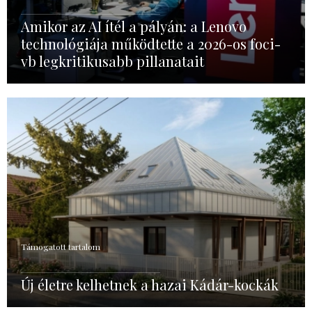
Amikor az AI ítél a pályán: a Lenovo
technológiája működtette a 2026-os foci-
vb legkritikusabb pillanatait
Támogatott tartalom
Új életre kelhetnek a hazai Kádár-kockák