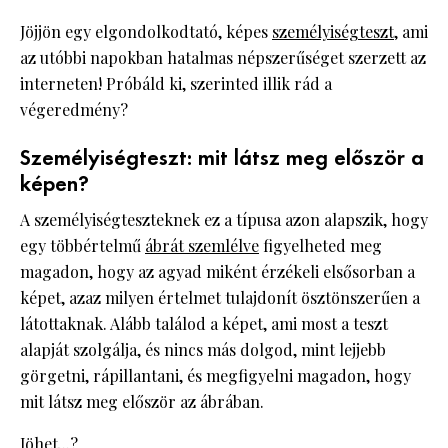
Jöjjön egy elgondolkodtató, képes
személyiségteszt
, ami
az utóbbi napokban hatalmas népszerűséget szerzett az
interneten! Próbáld ki, szerinted illik rád a
végeredmény?
Személyiségteszt: mit látsz meg először a
képen?
A személyiségteszteknek ez a típusa azon alapszik, hogy
egy többértelmű
ábrát szemlélve
figyelheted meg
magadon, hogy az agyad miként érzékeli elsősorban a
képet, azaz milyen értelmet tulajdonít ösztönszerűen a
látottaknak. Alább találod a képet, ami most a teszt
alapját szolgálja, és nincs más dolgod, mint lejjebb
görgetni, rápillantani, és megfigyelni magadon, hogy
mit látsz meg először az ábrában.
Jöhet...?