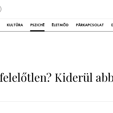
KULTÚRA
PSZICHÉ
ÉLETMÓD
PÁRKAPCSOLAT
elelőtlen? Kiderül abbó