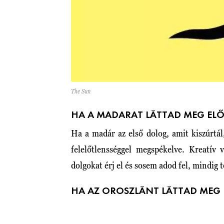
The Sun
HA A MADARAT LÁTTAD MEG EL
Ha a madár az első dolog, amit kiszúrtál,
felelőtlensséggel megspékelve. Kreatív
dolgokat érj el és sosem adod fel, mindig
HA AZ OROSZLÁNT LÁTTAD MEG