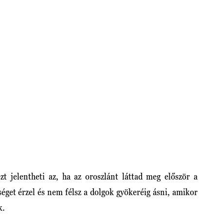
t jelentheti az, ha az oroszlánt láttad meg először a
éget érzel és nem félsz a dolgok gyökeréig ásni, amikor
k.