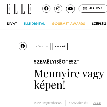
HÍRLEVÉL
DIVAT
ELLE DIGITAL
GOURMET AWARDS
SZÉPSÉG
FŐOLDAL
PSZICHÉ
SZEMÉLYISÉGTESZT
Mennyire vagy f
képen!
2022. szeptember 05.
1 perc olvasás
ELLE