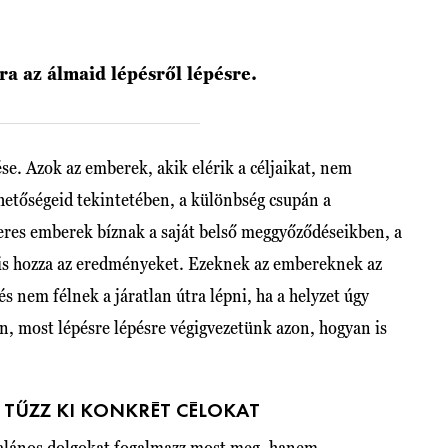
ra az álmaid lépésről lépésre.
e. Azok az emberek, akik elérik a céljaikat, nem
hetőségeid tekintetében, a különbség csupán a
eres emberek bíznak a saját belső meggyőződéseikben, a
el is hozza az eredményeket. Ezeknek az embereknek az
s nem félnek a járatlan útra lépni, ha a helyzet úgy
, most lépésre lépésre végigvezetünk azon, hogyan is
, TŰZZ KI KONKRÉT CÉLOKAT
ltalános dolgokat fogalmazz most meg, hanem