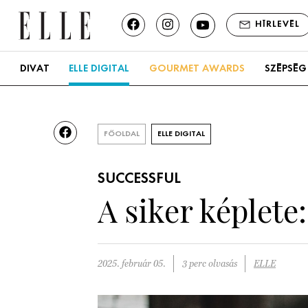
HÍRLEVÉL
DIVAT
ELLE DIGITAL
GOURMET AWARDS
SZÉPSÉG
FŐOLDAL
ELLE DIGITAL
SUCCESSFUL
A siker képlete
2025. február 05.
3 perc olvasás
ELLE