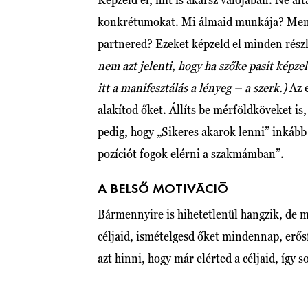
konkrétumokat. Mi álmaid munkája? Mennyi
partnered? Ezeket képzeld el minden részl
nem azt jelenti, hogy ha szőke pasit képze
itt a manifesztálás a lényeg – a szerk.)
Az 
alakítod őket. Állíts be mérföldköveket is,
pedig, hogy „Sikeres akarok lenni” inkább
pozíciót fogok elérni a szakmámban”.
A BELSŐ MOTIVÁCIÓ
Bármennyire is hihetetlenül hangzik, de m
céljaid, ismételgesd őket mindennap, erős
azt hinni, hogy már elérted a céljaid, így