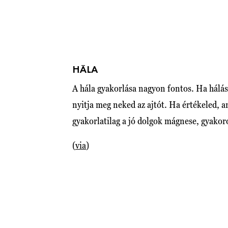
HÁLA
A hála gyakorlása nagyon fontos. Ha hálás
nyitja meg neked az ajtót. Ha értékeled, 
gyakorlatilag a jó dolgok mágnese, gyako
(
via
)