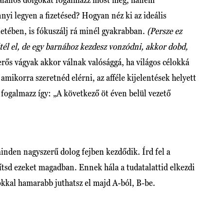
 legyen a fizetésed? Hogyan néz ki az ideális
etében, is fókuszálj rá minél gyakrabban.
(Persze ez
ltél el, de egy barnához kezdesz vonzódni, akkor dobd,
erős vágyak akkor válnak valósággá, ha világos célokká
 amikorra szeretnéd elérni, az afféle kijelentések helyett
 fogalmazz így: „A következő öt éven belül vezető
inden nagyszerű dolog fejben kezdődik. Írd fel a
ítsd ezeket magadban. Ennek hála a tudatalattid elkezdi
 sokkal hamarabb juthatsz el majd A-ból, B-be.