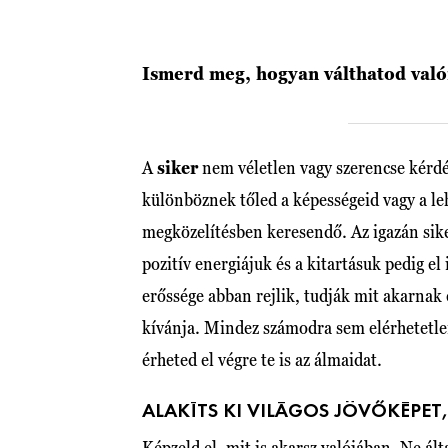
Ismerd meg, hogyan válthatod való
A
siker
nem véletlen vagy szerencse kérdés
különböznek tőled a képességeid vagy a le
megközelítésben keresendő. Az igazán sik
pozitív energiájuk és a kitartásuk pedig 
erőssége abban rejlik, tudják mit akarnak é
kívánja. Mindez számodra sem elérhetetlen
érheted el végre te is az álmaidat.
ALAKÍTS KI VILÁGOS JÖVŐKÉPET
Képzeld el, mit is akarsz valójában. Ne á