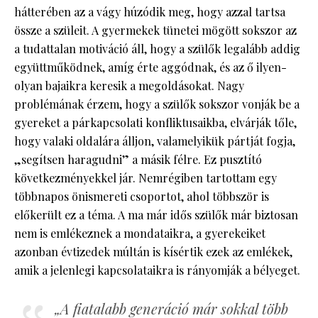
hátterében az a vágy húzódik meg, hogy azzal tartsa
össze a szüleit. A gyermekek tünetei mögött sokszor az
a tudattalan motiváció áll, hogy a szülők legalább addig
együttműködnek, amíg érte aggódnak, és az ő ilyen-
olyan bajaikra keresik a megoldásokat. Nagy
problémának érzem, hogy a szülők sokszor vonják be a
gyereket a párkapcsolati konfliktusaikba, elvárják tőle,
hogy valaki oldalára álljon, valamelyikük pártját fogja,
„segítsen haragudni” a másik félre. Ez pusztító
következményekkel jár. Nemrégiben tartottam egy
többnapos önismereti csoportot, ahol többször is
előkerült ez a téma. A ma már idős szülők már biztosan
nem is emlékeznek a mondataikra, a gyerekeiket
azonban évtizedek múltán is kísértik ezek az emlékek,
amik a jelenlegi kapcsolataikra is rányomják a bélyeget.
„A fiatalabb generáció már sokkal több