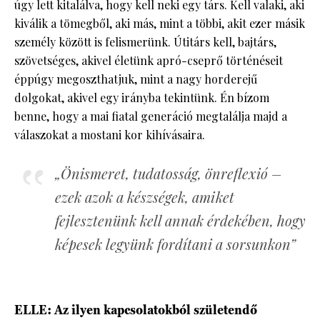
úgy lett kitalálva, hogy kell neki egy társ. Kell valaki, aki
kiválik a tömegből, aki más, mint a többi, akit ezer másik
személy között is felismerünk. Útitárs kell, bajtárs,
szövetséges, akivel életünk apró-cseprő történéseit
éppúgy megoszthatjuk, mint a nagy horderejű
dolgokat, akivel egy irányba tekintünk. Én bízom
benne, hogy a mai fiatal generáció megtalálja majd a
válaszokat a mostani kor kihívásaira.
„Önismeret, tudatosság, önreflexió –
ezek azok a készségek, amiket
fejlesztenünk kell annak érdekében, hogy
képesek legyünk fordítani a sorsunkon”
ELLE: Az ilyen kapcsolatokból születendő