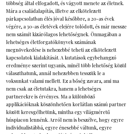
többség által elfogadott, és vágyott menete az életnek.
Mára a családalapítás, illetve az elkötelezett
párkapcsolatban élés jóval későbbre, a 20-as évek
végére, a 30-as életévek elejére tolódott, és már messze
nem számít kizárólagos lehetőségnek. Önmagában a
lehetséges életforgatókönyvek számának
megnövekedése is nehezebbé teheti az elkötelezett
kapcsolatok kialakítását. A kutatások egybehangzó
eredménye szerint ugyanis, minél több lehetőség közül
választhatunk, annál nehezebben tesszük le a
voksunkat valami mellett. Ez a bőség zavara, ami ma
nem csak az életutakra, hanem a lehetséges
partnerekre is érvényes. Ma a különböző
applikációknak köszönhetően korlátlan számú partner
között keresgélhetünk, mintha egy világméretű
húspiacon lennénk. Arról nem is beszélve, hogy egyre
individualistábbá, egyre énesebbé váltunk, egyre