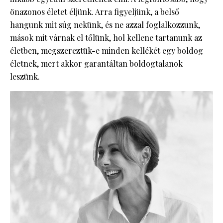
önazonos életet éljünk. Arra figyeljünk, a belső
hangunk mit súg nekünk, és ne azzal foglalkozzunk,
mások mit várnak el tőlünk, hol kellene tartanunk az
életben, megszereztük-e minden kellékét egy boldog
életnek, mert akkor garantáltan boldogtalanok
leszünk.