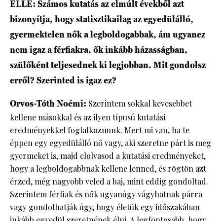
ELLE: Számos kutatás az elmúlt évekből azt
bizonyítja, hogy statisztikailag az egyedülálló,
gyermektelen nők a legboldogabbak, ám ugyanez
nem igaz a férfiakra, ők inkább házasságban,
szülőként teljesednek ki legjobban. Mit gondolsz
erről? Szerinted is igaz ez?
Orvos-Tóth Noémi:
Szerintem sokkal kevesebbet
kellene másokkal és az ilyen típusú kutatási
eredményekkel foglalkoznunk. Mert mi van, ha te
éppen egy egyedülálló nő vagy, aki szeretne párt is meg
gyermeket is, majd elolvasod a kutatási eredményeket,
hogy a legboldogabbnak kellene lenned, és rögtön azt
érzed, még nagyobb veled a baj, mint eddig gondoltad.
Szerintem férfiak és nők ugyanúgy vágyhatnak párra
vagy gondolhatják úgy, hogy életük egy időszakában
inkább egyedül szeretnének élni. A legfontosabb, hogy