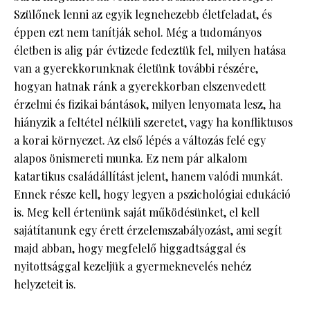
Szülőnek lenni az egyik legnehezebb életfeladat, és
éppen ezt nem tanítják sehol. Még a tudományos
életben is alig pár évtizede fedeztük fel, milyen hatása
van a gyerekkorunknak életünk további részére,
hogyan hatnak ránk a gyerekkorban elszenvedett
érzelmi és fizikai bántások, milyen lenyomata lesz, ha
hiányzik a feltétel nélküli szeretet, vagy ha konfliktusos
a korai környezet. Az első lépés a változás felé egy
alapos önismereti munka. Ez nem pár alkalom
katartikus családállítást jelent, hanem valódi munkát.
Ennek része kell, hogy legyen a pszichológiai edukáció
is. Meg kell értenünk saját működésünket, el kell
sajátítanunk egy érett érzelemszabályozást, ami segít
majd abban, hogy megfelelő higgadtsággal és
nyitottsággal kezeljük a gyermeknevelés nehéz
helyzeteit is.