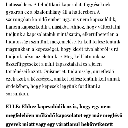
hatással lesz. A felnőttkori kapcsolati függéseknek
gyakran ez a bizalomhiány áll a hátterében. A
szorongóan kötődő ember ugyanis nem kapcsolódik,
hanem kapaszkodik a másikba. Ahhoz, hogy változtatni
tudjunk a kapcsolataink mintázatán, elkerülhetetlen a
tudatossági szintünk megemelése. Ki kell fejlesztenünk
magunkban a képességet, hogy kicsit távolabbról is rá
tudjunk nézni az életünkre. Meg kell látnunk az
összefüggéseket a múlt tapasztalatai és a jelen
történései között. Önismeret, tudatosság, önreflexió –
ezek azok a készségek, amiket fejlesztenünk kell annak
érdekében, hogy képesek legyünk fordítani a
sorsunkon.
ELLE: Ehhez kapcsolódik az is, hogy egy nem
megfelelően működő kapcsolatot egy már meglévő
gyerek miatt vagy egy váratlanul bekövetkezett