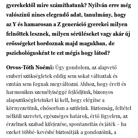
gyerekektől mire számíthatunk? Nyilván erre még
valószínű nincs elegendő adat, tanulmány, hogy
az Y és hamarosan a Z generáció gyerekei milyen
felnőttek lesznek, milyen sérüléseket vagy akár új
erősségeket hordoznak majd magukban, de
pszichológusként te ezt mégis hogy látod?
Orvos-Tóth Noémi:
Úgy gondolom, az alapvető
emberi szükségletek eddig sem sokat változtak és
ezután sem fognak megváltozni. Ahhoz, hogy érett és
harmonikus személyiséggé fejlődjünk, bizonyos
alapszükségleteinket ki kell, hogy elégítse a
környezetünk, elsősorban a szüleink. Biztonság, feltétel
nélküli szeretet, egészséges határok, értő figyelem, az
érzelmek szabad kifejezése, spontaneitás és játék – ha
ezeket többé-kevésbé biztosítják a gondozóink, a