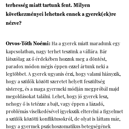
terhesség miatt tartunk fent. Milyen
következményei lehetnek ennek a gyerek(ek)re
nézve?
Orvos-Tóth Noémi:
Ha a gyerek miatt maradunk egy
kapcsolatban, nagy terhet teszünk a vállára. Bár
látszólag az ő érdekében hozzuk meg a döntést,
paradox módon mégis éppen ezzel ártunk neki a
legtöbbet. A gyerek ugyanis érzi, hogy valami hiányzik,
hogy a szülők között szeretet helyett feszültség
sistereg, és a maga gyermeki módján megpróbál majd
megoldásokat találni. Lehet, hogy jó gyerek lesz,
nehogy ő is tetézze a bajt, vagy éppen a lázadó,
problémás viselkedésével igyekszik elterelni a figyelmet
a szülők közötti konfliktusokról, de olyat is láttam már,
hogy a gyermek pszichoszomatikus betegségének