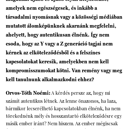
amelyek nem egészségesek, és inkább a
társadalmi nyomásnak vagy a közösségi médiában
mutatott álomképünknek akarnánk megfelelni,
ahelyett, hogy autentikusan élnénk. Így nem
csoda, hogy az Y vagy a Z generáció tagjai nem
kérnek az elköteleződésből és a felszínes
kapcsolatokat keresik, amelyekben nem kell
kompromisszumokat kötni. Van remény vagy meg
kell tanulnunk alkalmazkodni ehhez?
Orvos-Tóth Noémi:
A kérdés persze az, hogy mi
számít autentikus létnek. Az lenne önazonos, ha laza,
bármikor lecserélhető kapcsolatokban élnénk, ha nem
törekednénk mély és hosszantartó elköteleződésre egy
másik ember iránt? Nem hiszem. Az ember mégiscsak