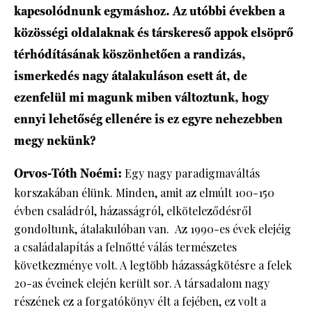
kapcsolódnunk egymáshoz. Az utóbbi években a
közösségi oldalaknak és társkereső appok elsöprő
térhódításának köszönhetően a randizás,
ismerkedés nagy átalakuláson esett át, de
ezenfelül mi magunk miben változtunk, hogy
ennyi lehetőség ellenére is ez egyre nehezebben
megy nekünk?
Orvos-Tóth Noémi:
Egy nagy paradigmaváltás
korszakában élünk. Minden, amit az elmúlt 100-150
évben családról, házasságról, elköteleződésről
gondoltunk, átalakulóban van. Az 1990-es évek elejéig
a családalapítás a felnőtté válás természetes
következménye volt. A legtöbb házasságkötésre a felek
20-as éveinek elején került sor. A társadalom nagy
részének ez a forgatókönyv élt a fejében, ez volt a