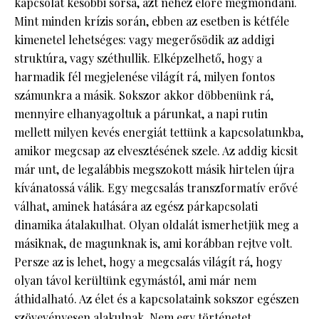
kapcsolat későbbi sorsa, azt nehéz előre megmondani.
Mint minden krízis során, ebben az esetben is kétféle
kimenetel lehetséges: vagy megerősödik az addigi
struktúra, vagy széthullik. Elképzelhető, hogy a
harmadik fél megjelenése világít rá, milyen fontos
számunkra a másik. Sokszor akkor döbbenünk rá,
mennyire elhanyagoltuk a párunkat, a napi rutin
mellett milyen kevés energiát tettünk a kapcsolatunkba,
amikor megcsap az elvesztésének szele. Az addig kicsit
már unt, de legalábbis megszokott másik hirtelen újra
kívánatossá válik. Egy megcsalás transzformatív erővé
válhat, aminek hatására az egész párkapcsolati
dinamika átalakulhat. Olyan oldalát ismerhetjük meg a
másiknak, de magunknak is, ami korábban rejtve volt.
Persze az is lehet, hogy a megcsalás világít rá, hogy
olyan távol kerültünk egymástól, ami már nem
áthidalható. Az élet és a kapcsolataink sokszor egészen
szövevényesen alakulnak. Nem egy történetet