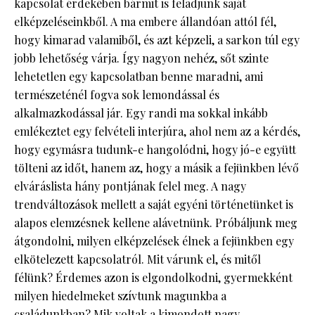
kapcsolat érdekében bármit is feladjunk saját
elképzeléseinkből. A ma embere állandóan attól fél,
hogy kimarad valamiből, és azt képzeli, a sarkon túl egy
jobb lehetőség várja. Így nagyon nehéz, sőt szinte
lehetetlen egy kapcsolatban benne maradni, ami
természeténél fogva sok lemondással és
alkalmazkodással jár. Egy randi ma sokkal inkább
emlékeztet egy felvételi interjúra, ahol nem az a kérdés,
hogy egymásra tudunk-e hangolódni, hogy jó-e együtt
tölteni az időt, hanem az, hogy a másik a fejünkben lévő
elváráslista hány pontjának felel meg. A nagy
trendváltozások mellett a saját egyéni történetünket is
alapos elemzésnek kellene alávetnünk. Próbáljunk meg
átgondolni, milyen elképzelések élnek a fejünkben egy
elkötelezett kapcsolatról. Mit várunk el, és mitől
félünk? Érdemes azon is elgondolkodni, gyermekként
milyen hiedelmeket szívtunk magunkba a
családunkban? Mik voltak a kimondott nagy