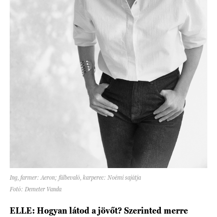
Ing, farmer: Aeron; fülbevaló, karperec: Noémi sajátja
Fotó: Demeter Vanda
ELLE: Hogyan látod a jövőt? Szerinted merre