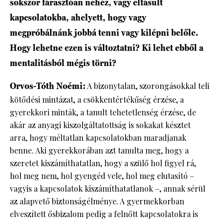
sokszor fárasztóan nehéz, vagy elfásult
kapcsolatokba, ahelyett, hogy vagy
megpróbálnánk jobbá tenni vagy kilépni belőle.
Hogy lehetne ezen is változtatni? Ki lehet ebből a
mentalitásból mégis törni?
Orvos-Tóth Noémi:
A bizonytalan, szorongásokkal teli
kötődési mintázat, a csökkentértékűség érzése, a
gyerekkori minták, a tanult tehetetlenség érzése, de
akár az anyagi kiszolgáltatottság is sokakat késztet
arra, hogy méltatlan kapcsolatokban maradjanak
benne. Aki gyerekkorában azt tanulta meg, hogy a
szeretet kiszámíthatatlan, hogy a szülő hol figyel rá,
hol meg nem, hol gyengéd vele, hol meg elutasító –
vagyis a kapcsolatok kiszámíthatatlanok –, annak sérül
az alapvető biztonságélménye. A gyermekkorban
elveszített ősbizalom pedig a felnőtt kapcsolatokra is