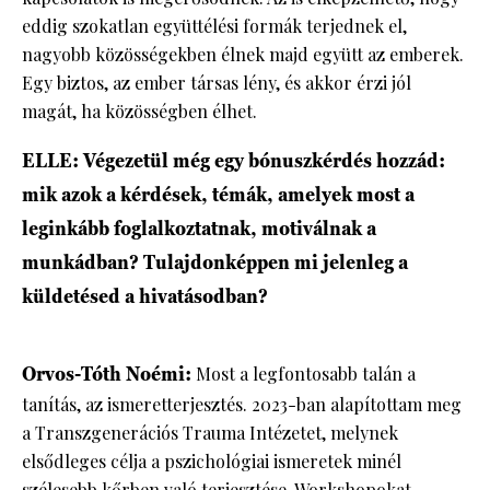
eddig szokatlan együttélési formák terjednek el,
nagyobb közösségekben élnek majd együtt az emberek.
Egy biztos, az ember társas lény, és akkor érzi jól
magát, ha közösségben élhet.
ELLE: Végezetül még egy bónuszkérdés hozzád:
mik azok a kérdések, témák, amelyek most a
leginkább foglalkoztatnak, motiválnak a
munkádban? Tulajdonképpen mi jelenleg a
küldetésed a hivatásodban?
Orvos-Tóth Noémi:
Most a legfontosabb talán a
tanítás, az ismeretterjesztés. 2023-ban alapítottam meg
a Transzgenerációs Trauma Intézetet, melynek
elsődleges célja a pszichológiai ismeretek minél
szélesebb kőrben való terjesztése. Workshopokat