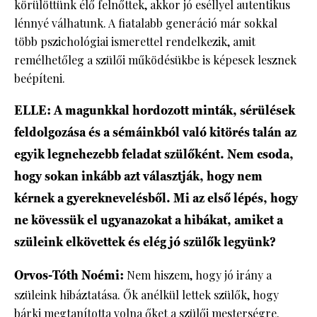
körülöttünk élő felnőttek, akkor jó eséllyel autentikus
lénnyé válhatunk. A fiatalabb generáció már sokkal
több pszichológiai ismerettel rendelkezik, amit
remélhetőleg a szülői működésükbe is képesek lesznek
beépíteni.
ELLE: A magunkkal hordozott minták, sérülések
feldolgozása és a sémáinkból való kitörés talán az
egyik legnehezebb feladat szülőként. Nem csoda,
hogy sokan inkább azt választják, hogy nem
kérnek a gyereknevelésből. Mi az első lépés, hogy
ne kövessük el ugyanazokat a hibákat, amiket a
szüleink elkövettek és elég jó szülők legyünk?
Orvos-Tóth Noémi:
Nem hiszem, hogy jó irány a
szüleink hibáztatása. Ők anélkül lettek szülők, hogy
bárki megtanította volna őket a szülői mesterségre.