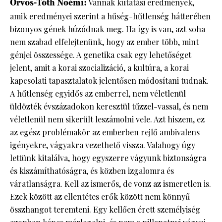
Orvos-Tóth Noémi:
Vannak kutatási eredmények,
amik eredményei szerint a hűség-hűtlenség hátterében
bizonyos gének húzódnak meg. Ha így is van, azt soha
nem szabad elfelejtenünk, hogy az ember több, mint
génjei összessége. A genetika csak egy lehetőséget
jelent, amit a korai szocializáció, a kultúra, a korai
kapcsolati tapasztalatok jelentősen módosítani tudnak.
A hűtlenség egyidős az emberrel, nem véletlenül
üldözték évszázadokon keresztül tűzzel-vassal, és nem
véletlenül nem sikerült leszámolni vele. Azt hiszem, ez
az egész problémakör az emberben rejlő ambivalens
igényekre, vágyakra vezethető vissza. Valahogy úgy
lettünk kitalálva, hogy egyszerre vágyunk biztonságra
és kiszámíthatóságra, és közben izgalomra és
váratlanságra. Kell az ismerős, de vonz az ismeretlen is.
Ezek között az ellentétes erők között nem könnyű
összhangot teremteni. Egy kellően érett személyiség