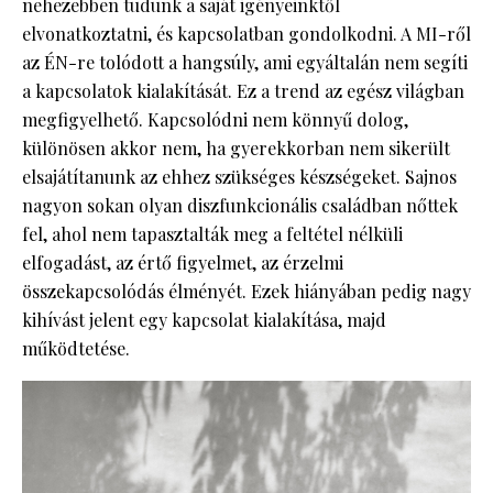
nehezebben tudunk a saját igényeinktől
elvonatkoztatni, és kapcsolatban gondolkodni. A MI-ről
az ÉN-re tolódott a hangsúly, ami egyáltalán nem segíti
a kapcsolatok kialakítását. Ez a trend az egész világban
megfigyelhető. Kapcsolódni nem könnyű dolog,
különösen akkor nem, ha gyerekkorban nem sikerült
elsajátítanunk az ehhez szükséges készségeket. Sajnos
nagyon sokan olyan diszfunkcionális családban nőttek
fel, ahol nem tapasztalták meg a feltétel nélküli
elfogadást, az értő figyelmet, az érzelmi
összekapcsolódás élményét. Ezek hiányában pedig nagy
kihívást jelent egy kapcsolat kialakítása, majd
működtetése.