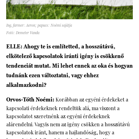
Ing, farmer: Aeron; papucs: Noémi sajátja
Fotó: Demeter Vanda
ELLE: Ahogy te is említetted, a hosszútávú,
elkötelező kapcsolatok iránti igény is csökkenő
tendenciát mutat. Mi lehet ennek az oka és hogyan
tudnánk ezen változtatni, vagy ehhez
alkalmazkodni?
Orvos-Tóth Noémi:
Korábban az egyéni érdekeket a
kapcsolati érdekeknek rendeltük alá, ma viszont a
kapcsolatot szeretnénk az egyéni érdekeknek
alárendelni. Vagyis nem az igény csökken a hosszútávú
kapcsolatok iránt, hanem a hajlandóság, hogy a