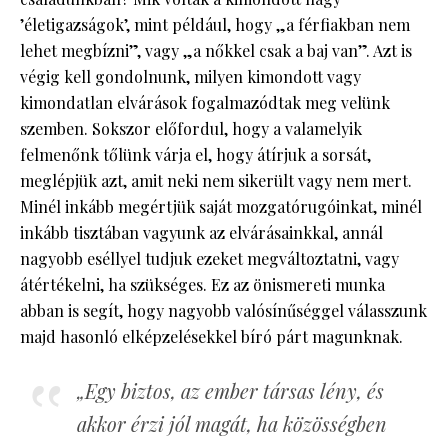
’életigazságok’, mint például, hogy „a férfiakban nem
lehet megbízni”, vagy „a nőkkel csak a baj van”. Azt is
végig kell gondolnunk, milyen kimondott vagy
kimondatlan elvárások fogalmazódtak meg velünk
szemben. Sokszor előfordul, hogy a valamelyik
felmenőnk tőlünk várja el, hogy átírjuk a sorsát,
meglépjük azt, amit neki nem sikerült vagy nem mert.
Minél inkább megértjük saját mozgatórugóinkat, minél
inkább tisztában vagyunk az elvárásainkkal, annál
nagyobb eséllyel tudjuk ezeket megváltoztatni, vagy
átértékelni, ha szükséges. Ez az önismereti munka
abban is segít, hogy nagyobb valósínűséggel válasszunk
majd hasonló elképzelésekkel bíró párt magunknak.
„Egy biztos, az ember társas lény, és
akkor érzi jól magát, ha közösségben