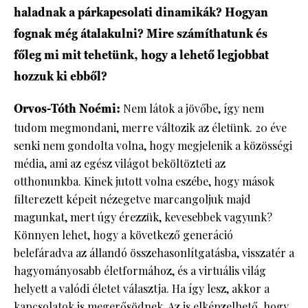
haladnak a párkapcsolati dinamikák? Hogyan
fognak még átalakulni? Mire számíthatunk és
főleg mi mit tehetünk, hogy a lehető legjobbat
hozzuk ki ebből?
Orvos-Tóth Noémi:
Nem látok a jövőbe, így nem
tudom megmondani, merre változik az életünk. 20 éve
senki nem gondolta volna, hogy megjelenik a közösségi
média, ami az egész világot beköltözteti az
otthonunkba. Kinek jutott volna eszébe, hogy mások
filterezett képeit nézegetve marcangoljuk majd
magunkat, mert úgy érezzük, kevesebbek vagyunk?
Könnyen lehet, hogy a következő generáció
belefáradva az állandó összehasonlítgatásba, visszatér a
hagyományosabb életformához, és a virtuális világ
helyett a valódi életet választja. Ha így lesz, akkor a
kapcsolatok is megerősödnek. Az is elképzelhető, hogy