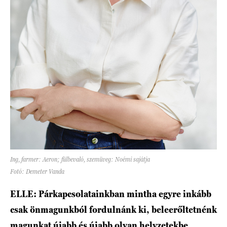
Ing, farmer: Aeron; fülbevaló, szemüveg: Noémi sajátja
Fotó: Demeter Vanda
ELLE: Párkapcsolatainkban mintha egyre inkább
csak önmagunkból fordulnánk ki, beleerőltetnénk
magunkat újabb és újabb olyan helyzetekbe,