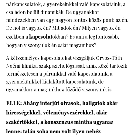
párkapcsolatok, a gyerekeinkkel való kapcsolataink, a
családon belüli dinamikák. De ugyanakkor
mindezekben van egy nagyon fontos közös pont: az én.
De hol is vagyok én? Mit adok én? Milyen vagyok én
ezekben a
kapcsolat
okban? És ami a legfontosabb,
hogyan viszonyulok én saját magamhoz?
A kétszemélyes kapcsolatokat vizsgáljuk Orvos-Tóth
Noémi klinikai szakpszichológussal, amik közé tartozik
természetesen a párunkkal való kapcsolatunk, a
gyermekünkkel kialakított kapcsolatunk, de
ugyanakkor a magunkhoz fűződő viszonyunk is.
ELLE: Ahány interjút olvasok, hallgatok akár
hírességekkel, véleményvezérekkel, akár
szakértőkkel, a konszenzus mintha ugyanaz
lenne: talán soha nem volt ilyen nehéz