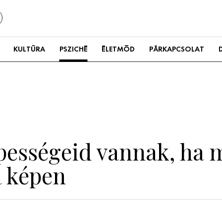
KULTÚRA
PSZICHÉ
ÉLETMÓD
PÁRKAPCSOLAT
ességeid vannak, ha m
a képen