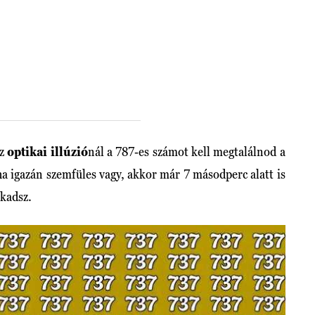
az
optikai illúzió
nál a 787-es számot kell megtalálnod a
ha igazán szemfüles vagy, akkor már 7 másodperc alatt is
akadsz.