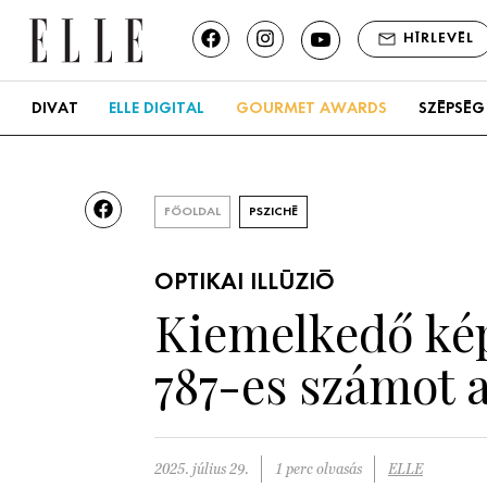
HÍRLEVÉL
DIVAT
ELLE DIGITAL
GOURMET AWARDS
SZÉPSÉG
FŐOLDAL
PSZICHÉ
OPTIKAI ILLÚZIÓ
Kiemelkedő kép
787-es számot 
2025. július 29.
1 perc olvasás
ELLE