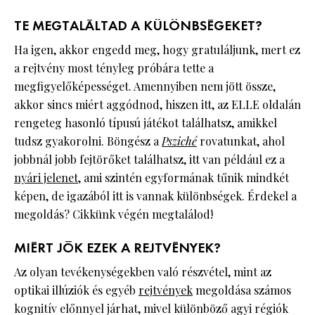
TE MEGTALÁLTAD A KÜLÖNBSÉGEKET?
Ha igen, akkor engedd meg, hogy gratuláljunk, mert ez
a rejtvény most tényleg próbára tette a
megfigyelőképességet. Amennyiben nem jött össze,
akkor sincs miért aggódnod, hiszen itt, az ELLE oldalán
rengeteg hasonló típusú játékot találhatsz, amikkel
tudsz gyakorolni. Böngész a
Psziché
rovatunkat, ahol
jobbnál jobb fejtörőket találhatsz, itt van például ez a
nyári jelenet
, ami szintén egyformának tűnik mindkét
képen, de igazából itt is vannak különbségek. Érdekel a
megoldás? Cikkünk végén megtalálod!
MIÉRT JÓK EZEK A REJTVÉNYEK?
Az olyan tevékenységekben való részvétel, mint az
optikai illúziók és egyéb
rejtvények
megoldása számos
kognitív előnnyel járhat, mivel különböző agyi régiók