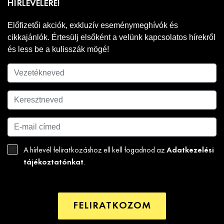
HÍRLEVELÉRE!
Előfizetői akciók, exkluzív eseménymeghívók és
cikkajánlók. Értesülj elsőként a velünk kapcsolatos hírekről
és less be a kulisszák mögé!
Adatkezelési
A hírlevél feliratkozáshoz ell kell fogadnod az
tájékoztatónkat
.
FELIRATKOZOM