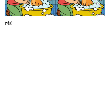
(
via
)