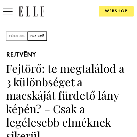
WEBSHOP
DIVAT
FŐOLDAL
PSZICHÉ
ELLE DIGITAL
REJTVÉNY
GOURMET AWARDS
Fejtörő: te megtalálod a
SZÉPSÉG
3 különbséget a
KULTÚRA
macskáját fürdető lány
PSZICHÉ
képén? – Csak a
legélesebb elméknek
ÉLETMÓD
sikerül
PÁRKAPCSOLAT