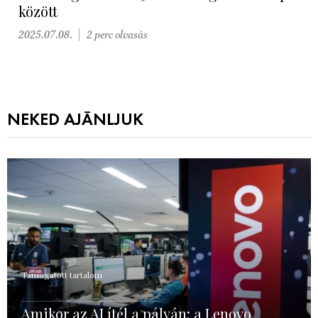
között
2025.07.08.
2 perc olvasás
NEKED AJÁNLJUK
Támogatott tartalom
Amikor az AI ítél a pályán: a Lenovo