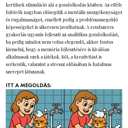
kerülnek stimuláció alá a gondolkodás közben. Az efféle
fejtörők nagyban elősegítik a mentális mozgékonyságot
és rugalmasságot, emellett pedig a problémamegoldó
képességeket is sikeresen javulhatnak. A rendszeres
gyakorlás ugyanis fejleszti az analitikus gondolkodást,
ha pedig mindez nem volna elegendő, akkor fontos
kiemelni, hogy a memória fejlesztésére is kiválóan
alkalmasak ezek a játékok. Sőt, a kreativitást is
serkentik, valamint a stressz oldásában is hatalmas
szerepet játszanak.
ITT A MEGOLDÁS: