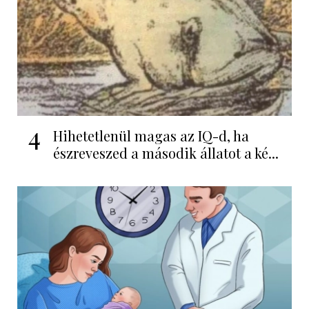
4
Hihetetlenül magas az IQ-d, ha
észreveszed a második állatot a ké...