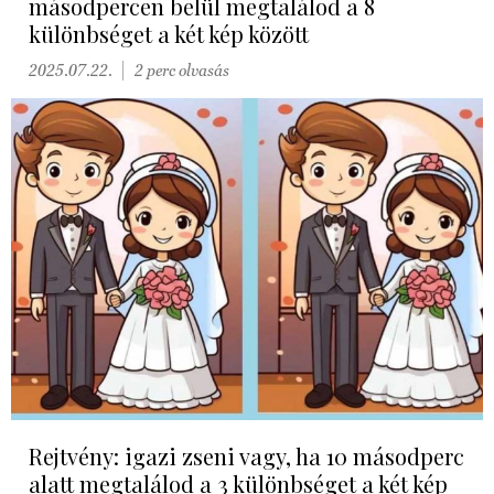
másodpercen belül megtalálod a 8
különbséget a két kép között
2025.07.22.
2 perc olvasás
Rejtvény: igazi zseni vagy, ha 10 másodperc
alatt megtalálod a 3 különbséget a két kép