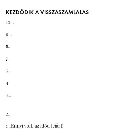
KEZDŐDIK A VISSZASZÁMLÁLÁS
10...
9...
8...
7...
5...
4...
3...
2...
1...Ennyi volt, az időd lejárt!