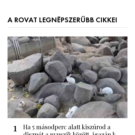
A ROVAT LEGNÉPSZERŰBB CIKKEI
1
Ha 5 másodperc alatt kiszúrod a
disznót a nyuszik között, igazán k...