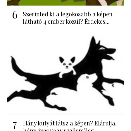
6
Szerinted ki a legokosabb a képen
látható 4 ember közül? Érdekes...
7
Hány kutyát látsz a képen? Elárulja,
hány éves vagy szellemileg