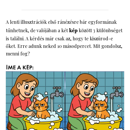
A lenti illusztrációk első ránézésre bár egyformának
tűnhetnek, de valójában a két
kép
között 3 különbséget
is találni. A kérdés már csak az, hogy te kiszúrod-e
őket. Erre adunk neked 10 másodpercet. Mit gondolsz,
menni fog?
ÍME A KÉP: