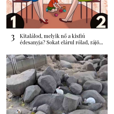
3
Kitalálod, melyik nő a kisfiú
édesanyja? Sokat elárul rólad, rájö...