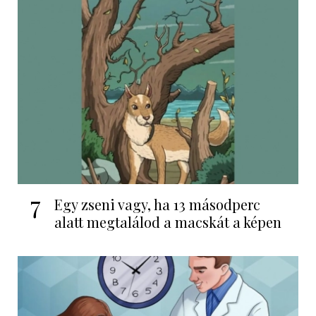
7
Egy zseni vagy, ha 13 másodperc
alatt megtalálod a macskát a képen