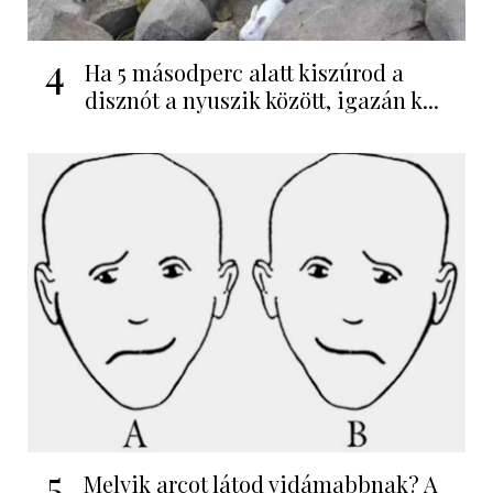
4
Ha 5 másodperc alatt kiszúrod a
disznót a nyuszik között, igazán k...
5
Melyik arcot látod vidámabbnak? A