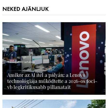
NEKED AJÁNLJUK
Támogatott tartalom
Amikor az AI ítél a pályán: a Lenovo
technológiája működtette a 2026-os foci-
vb legkritikusabb pillanatait