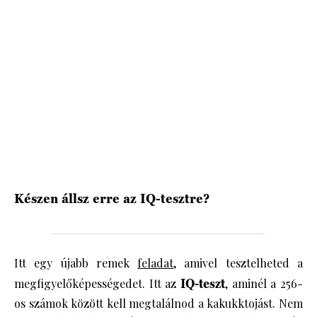
HÍRLEVÉL
Készen állsz erre az IQ-tesztre?
Itt egy újabb remek
feladat
, amivel tesztelheted a
megfigyelőképességedet. Itt az
IQ-teszt
, aminél a 256-
os számok között kell megtalálnod a kakukktojást. Nem