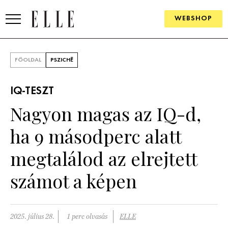
WEBSHOP
DIVAT
FŐOLDAL
PSZICHÉ
ELLE DIGITAL
IQ-TESZT
GOURMET AWARDS
Nagyon magas az IQ-d,
SZÉPSÉG
ha 9 másodperc alatt
KULTÚRA
megtalálod az elrejtett
PSZICHÉ
számot a képen
ÉLETMÓD
2025. július 28.
1 perc olvasás
ELLE
PÁRKAPCSOLAT