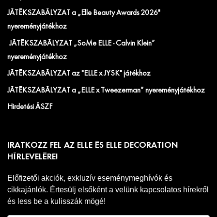
JÁTÉKSZABÁLYZAT a „Elle Beauty Awards 2026"
nyereményjátékhoz
JÁTÉKSZABÁLYZAT „SoMe ELLE - Calvin Klein”
nyereményjátékhoz
JÁTÉKSZABÁLYZAT az "ELLE x JYSK" játékhoz
JÁTÉKSZABÁLYZAT a „ELLE x Tweezerman” nyereményjátékhoz
Hirdetési ÁSZF
IRATKOZZ FEL AZ ELLE ÉS ELLE DECORATION
HÍRLEVELÉRE!
Előfizetői akciók, exkluzív eseménymeghívók és
cikkajánlók. Értesülj elsőként a velünk kapcsolatos hírekről
és less be a kulisszák mögé!