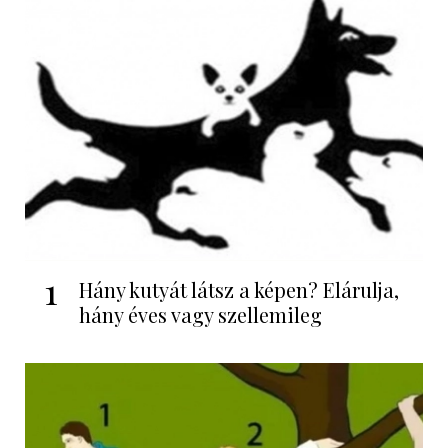
1
Hány kutyát látsz a képen? Elárulja,
hány éves vagy szellemileg