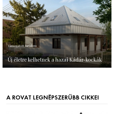
Támogatott tartalom
Új életre kelhetnek a hazai Kádár-kockák
A ROVAT LEGNÉPSZERŰBB CIKKEI