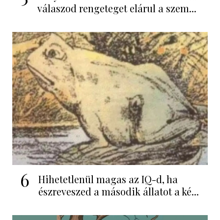
válaszod rengeteget elárul a szem...
6
Hihetetlenül magas az IQ-d, ha
észreveszed a második állatot a ké...