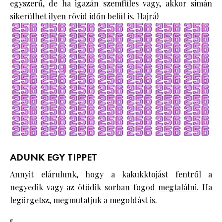
egyszerű, de ha igazán szemfüles vagy, akkor simán
sikerülhet ilyen rövid időn belül is. Hajrá!
ADUNK EGY TIPPET
Annyit elárulunk, hogy a kakukktojást fentről a
negyedik vagy az ötödik sorban fogod
megtalálni
. Ha
legörgetsz, megmutatjuk a megoldást is.
5.