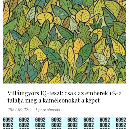
Villámgyors IQ-teszt: csak az emberek 1%-a
találja meg a kaméleonokat a képet
2024.09.22.
1 perc olvasás