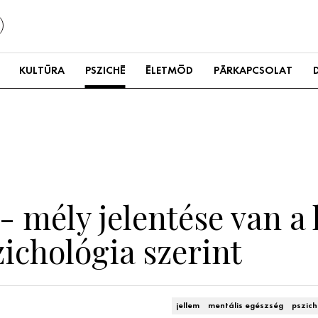
KULTÚRA
PSZICHÉ
ÉLETMÓD
PÁRKAPCSOLAT
a - mély jelentése van 
ichológia szerint
jellem
mentális egészség
pszich