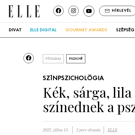
HÍRLEVÉL
DIVAT
ELLE DIGITAL
GOURMET AWARDS
SZÉPSÉG
FŐOLDAL
PSZICHÉ
SZÍNPSZICHOLÓGIA
Kék, sárga, lil
színednek a psz
2022. július 15.
2 perc olvasás
ELLE