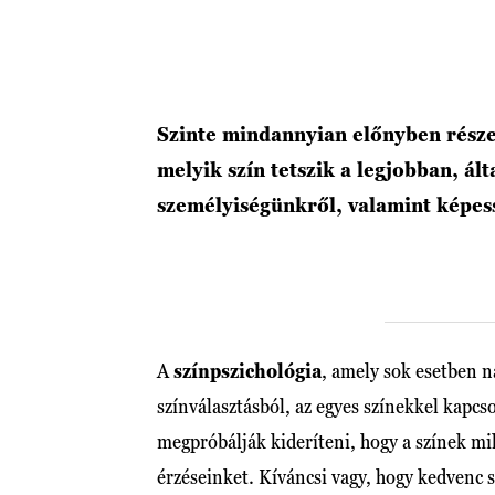
Szinte mindannyian előnyben részes
melyik szín tetszik a legjobban, á
személyiségünkről, valamint képessé
A
színpszichológia
, amely sok esetben n
színválasztásból, az egyes színekkel kapcs
megpróbálják kideríteni, hogy a színek m
érzéseinket. Kíváncsi vagy, hogy kedvenc s