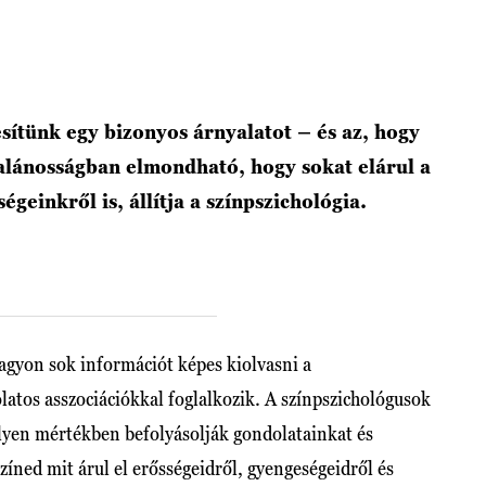
ítünk egy bizonyos árnyalatot – és az, hogy
ltalánosságban elmondható, hogy sokat elárul a
geinkről is, állítja a színpszichológia.
agyon sok információt képes kiolvasni a
olatos asszociációkkal foglalkozik. A színpszichológusok
ilyen mértékben befolyásolják gondolatainkat és
zíned mit árul el erősségeidről, gyengeségeidről és