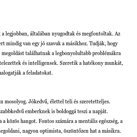
k a legjobban, általában nyugodtak és megfontoltak. Az
rt mindig van egy jó szavuk a másikhoz. Tudják, hogy
l megoldást találhatnak a legbonyolultabb problémákra
telezettek és intelligensek. Szeretik a hatékony munkát,
halogatják a feladatokat.
n mosolyog. Jókedvű, élettel teli és szeretetteljes.
sszabbkedvű emberknek is boldoggá teszi a napját.
 a közös hangot. Fontos számára a mentális egészség, a
megoldani, nagyon optimista, öszöntőzen hat a másikra.