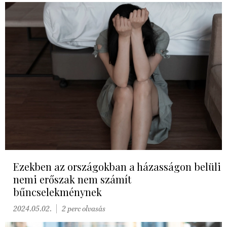
Ezekben az országokban a házasságon belüli
nemi erőszak nem számít
bűncselekménynek
2024.05.02.
2 perc olvasás