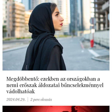
Megdöbbentő: ezekben az országokban a
nemi erőszak áldozatai bűncselekménnyel
vádolhatóak
2024.04.29.
2 perc olvasás