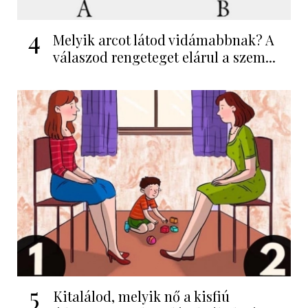
4
Melyik arcot látod vidámabbnak? A
válaszod rengeteget elárul a szem...
5
Kitalálod, melyik nő a kisfiú