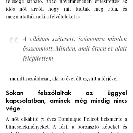
felesége látható. 2020 novemberében értesítették az
idős nőt arról, hogy mit tudtak meg róla, és
megmutatták neki a felvételeket is.
A világom szétesett. Számomra minden
összeomlott. Minden, amit ötven év alatt
felépítettem
– mondta az áldozat, aki 50 évet élt együtt a férjével.
Sokan felszólaltak az üggyel
kapcsolatban, aminek még mindig nincs
vége
A nőt elkábító 71 éves Dominique Pelicot beismerte a
bűncselekményeket. A férfi a borzasztó képeket és