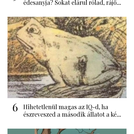
édesanyja? Sokat elárul rólad, rájö...
6
Hihetetlenül magas az IQ-d, ha
észreveszed a második állatot a ké...