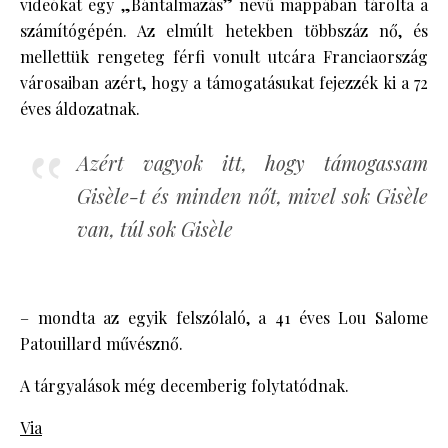
videókat egy „Bántalmazás” nevű mappában tárolta a
számítógépén. Az elmúlt hetekben többszáz nő, és
mellettük rengeteg férfi vonult utcára Franciaország
városaiban azért, hogy a támogatásukat fejezzék ki a 72
éves áldozatnak.
Azért vagyok itt, hogy támogassam
Gisèle-t és minden nőt, mivel sok Gisèle
van, túl sok Gisèle
– mondta az egyik felszólaló, a 41 éves Lou Salome
Patouillard művésznő.
A tárgyalások még decemberig folytatódnak.
Via