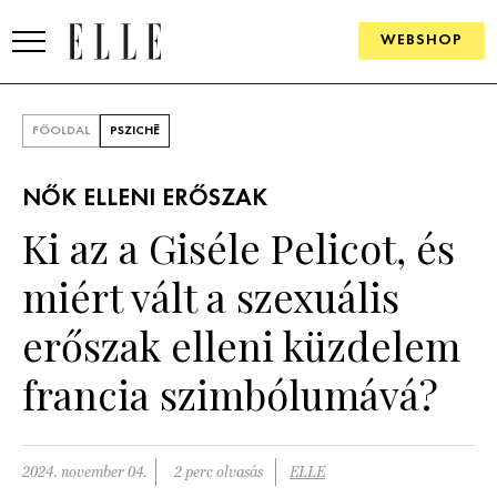
WEBSHOP
DIVAT
FŐOLDAL
PSZICHÉ
ELLE DIGITAL
NŐK ELLENI ERŐSZAK
GOURMET AWARDS
Ki az a Giséle Pelicot, és
SZÉPSÉG
miért vált a szexuális
KULTÚRA
erőszak elleni küzdelem
PSZICHÉ
francia szimbólumává?
ÉLETMÓD
2024. november 04.
2 perc olvasás
ELLE
PÁRKAPCSOLAT