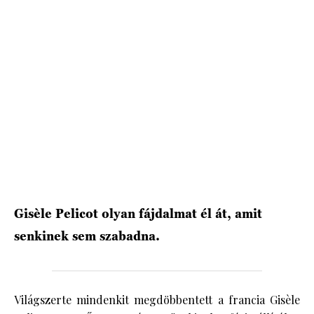
HÍRLEVÉL
Gisèle Pelicot olyan fájdalmat él át, amit
senkinek sem szabadna.
Világszerte mindenkit megdöbbentett a francia Gisèle