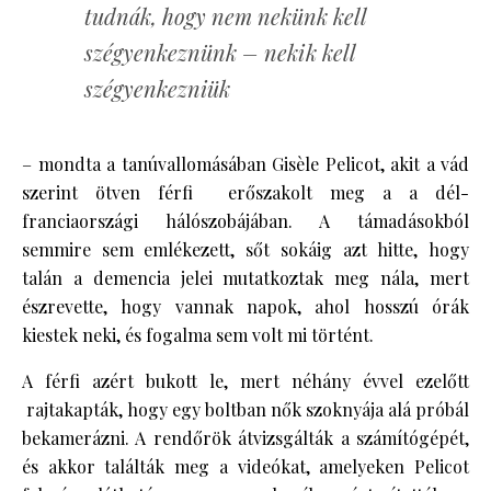
tudnák, hogy nem nekünk kell
szégyenkeznünk – nekik kell
szégyenkezniük
– mondta a tanúvallomásában Gisèle Pelicot, akit a vád
szerint ötven férfi erőszakolt meg a a dél-
franciaországi hálószobájában. A támadásokból
semmire sem emlékezett, sőt sokáig azt hitte, hogy
talán a demencia jelei mutatkoztak meg nála, mert
észrevette, hogy vannak napok, ahol hosszú órák
kiestek neki, és fogalma sem volt mi történt.
A férfi azért bukott le, mert néhány évvel ezelőtt
rajtakapták, hogy egy boltban nők szoknyája alá próbál
bekamerázni. A rendőrök átvizsgálták a számítógépét,
és akkor találták meg a videókat, amelyeken Pelicot