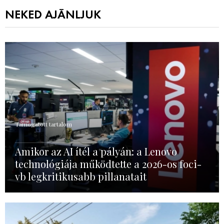
NEKED AJÁNLJUK
Támogatott tartalom
Amikor az AI ítél a pályán: a Lenovo
technológiája működtette a 2026-os foci-
vb legkritikusabb pillanatait