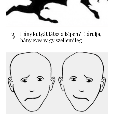
3
Hány kutyát látsz a képen? Elárulja,
hány éves vagy szellemileg