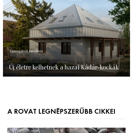
Támogatott tartalom
Új életre kelhetnek a hazai Kádár-kockák
A ROVAT LEGNÉPSZERŰBB CIKKEI