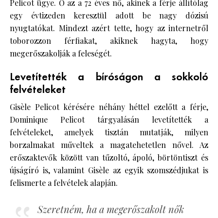
Pelicot ügye. Ő az a 72 éves nő, akinek a férje állítólag
egy évtizeden keresztül adott be nagy dózisú
nyugtatókat. Mindezt azért tette, hogy az internetről
toborozzon férfiakat, akiknek hagyta, hogy
megerőszakolják a feleségét.
Levetítették a bíróságon a sokkoló
felvételeket
Gisèle Pelicot kérésére néhány héttel ezelőtt a férje,
Dominique Pelicot tárgyalásán levetítették a
felvételeket, amelyek tisztán mutatják, milyen
borzalmakat műveltek a magatehetetlen nővel. Az
erőszaktevők között van tűzoltó, ápoló, börtöntiszt és
újságíró is, valamint Gisèle az egyik szomszédjukat is
felismerte a felvételek alapján.
Szeretném, ha a megerőszakolt nők