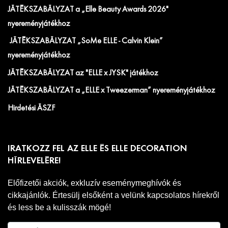
JÁTÉKSZABÁLYZAT a „Elle Beauty Awards 2026"
nyereményjátékhoz
JÁTÉKSZABÁLYZAT „SoMe ELLE - Calvin Klein”
nyereményjátékhoz
JÁTÉKSZABÁLYZAT az "ELLE x JYSK" játékhoz
JÁTÉKSZABÁLYZAT a „ELLE x Tweezerman” nyereményjátékhoz
Hirdetési ÁSZF
IRATKOZZ FEL AZ ELLE ÉS ELLE DECORATION
HÍRLEVELÉRE!
Előfizetői akciók, exkluzív eseménymeghívók és
cikkajánlók. Értesülj elsőként a velünk kapcsolatos hírekről
és less be a kulisszák mögé!