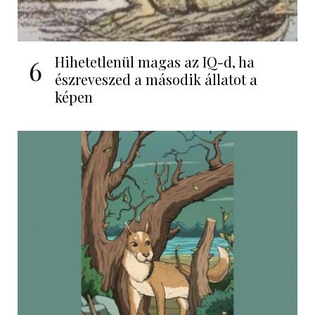
Hihetetlenül magas az IQ-d, ha
6
észreveszed a második állatot a
képen