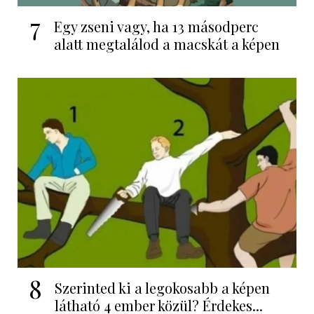
7
Egy zseni vagy, ha 13 másodperc
alatt megtalálod a macskát a képen
8
Szerinted ki a legokosabb a képen
látható 4 ember közül? Érdekes...