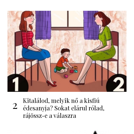
Kitalálod, melyik nő a kisfiú
2
édesanyja? Sokat elárul rólad,
rájössz-e a válaszra