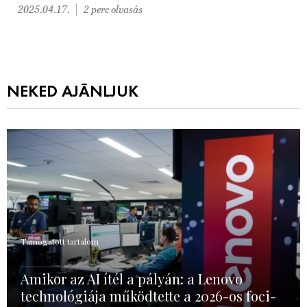
2025.04.17.
2 perc olvasás
NEKED AJÁNLJUK
Támogatott tartalom
Amikor az AI ítél a pályán: a Lenovo
technológiája működtette a 2026-os foci-