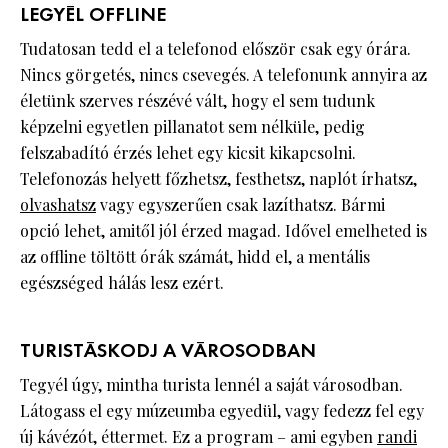
LEGYÉL OFFLINE
Tudatosan tedd el a telefonod először csak egy órára.
Nincs görgetés, nincs csevegés. A telefonunk annyira az
életünk szerves részévé vált, hogy el sem tudunk
képzelni egyetlen pillanatot sem nélküle, pedig
felszabadító érzés lehet egy kicsit kikapcsolni.
Telefonozás helyett főzhetsz, festhetsz, naplót írhatsz,
olvashatsz
vagy egyszerűen csak lazíthatsz. Bármi
opció lehet, amitől jól érzed magad. Idővel emelheted is
az offline töltött órák számát, hidd el, a mentális
egészséged hálás lesz ezért.
TURISTÁSKODJ A VÁROSODBAN
Tegyél úgy, mintha turista lennél a saját városodban.
Látogass el egy múzeumba egyedül, vagy fedezz fel egy
új kávézót, éttermet. Ez a program – ami egyben
randi