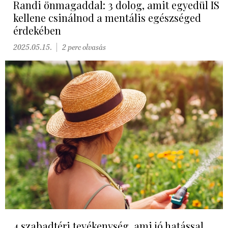
Randi önmagaddal: 3 dolog, amit egyedül IS
kellene csinálnod a mentális egészséged
érdekében
2025.05.15.
2 perc olvasás
4 szabadtéri tevékenység, ami jó hatással