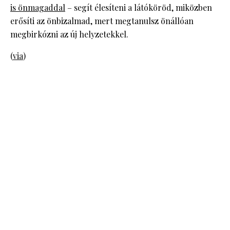
is önmagaddal
– segít élesíteni a látóköröd, miközben
erősíti az önbizalmad, mert megtanulsz önállóan
megbirkózni az új helyzetekkel.
(
via
)