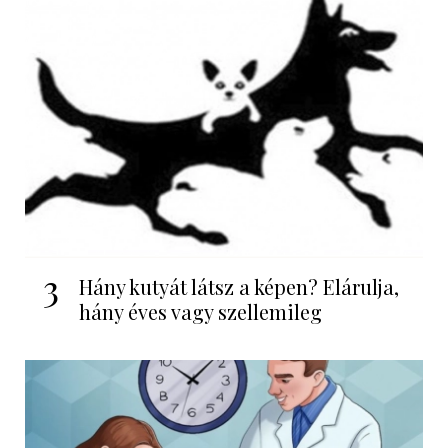
3
Hány kutyát látsz a képen? Elárulja,
hány éves vagy szellemileg