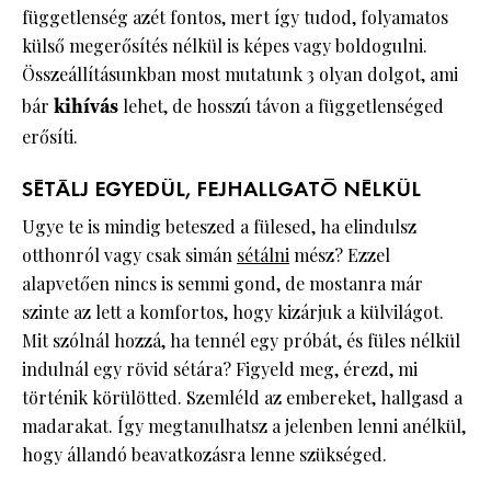
függetlenség azét fontos, mert így tudod, folyamatos
külső megerősítés nélkül is képes vagy boldogulni.
Összeállításunkban most mutatunk 3 olyan dolgot, ami
bár
kihívás
lehet, de hosszú távon a függetlenséged
erősíti.
SÉTÁLJ EGYEDÜL, FEJHALLGATÓ NÉLKÜL
Ugye te is mindig beteszed a fülesed, ha elindulsz
otthonról vagy csak simán
sétálni
mész? Ezzel
alapvetően nincs is semmi gond, de mostanra már
szinte az lett a komfortos, hogy kizárjuk a külvilágot.
Mit szólnál hozzá, ha tennél egy próbát, és füles nélkül
indulnál egy rövid sétára? Figyeld meg, érezd, mi
történik körülötted. Szemléld az embereket, hallgasd a
madarakat. Így megtanulhatsz a jelenben lenni anélkül,
hogy állandó beavatkozásra lenne szükséged.