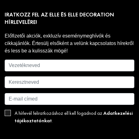
IRATKOZZ FEL AZ ELLE ÉS ELLE DECORATION
HÍRLEVELÉRE!
Előfizetői akciók, exkluzív eseménymeghívók és
cikkajánlók. Értesülj elsőként a velünk kapcsolatos hírekről
és less be a kulisszák mögé!
Adatkezelési
A hírlevél feliratkozáshoz ell kell fogadnod az
tájékoztatónkat
.