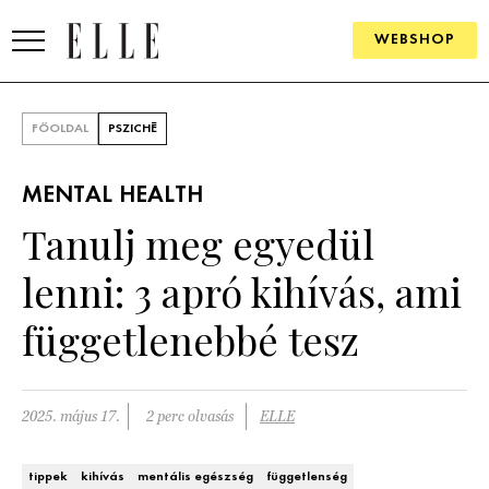
WEBSHOP
DIVAT
FŐOLDAL
PSZICHÉ
ELLE DIGITAL
MENTAL HEALTH
GOURMET AWARDS
Tanulj meg egyedül
SZÉPSÉG
lenni: 3 apró kihívás, ami
KULTÚRA
függetlenebbé tesz
PSZICHÉ
2025. május 17.
2 perc olvasás
ELLE
ÉLETMÓD
PÁRKAPCSOLAT
tippek
kihívás
mentális egészség
függetlenség