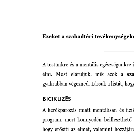
Ezeket a szabadtéri tevékenységeke
A testünkre és a mentális
egészségünkre
i
élni. Most eláruljuk, mik azok a
sz
gyakrabban végezned. Lássuk a listát, hog
BICIKLIZÉS
A kerékpározás miatt mentálisan és fizi
program, mert könnyedén beilleszthető 
hogy erősíti az elmét, valamint hozzájá