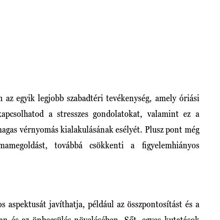
n az egyik legjobb szabadtéri tevékenység, amely óriási
kapcsolhatod a stresszes gondolatokat, valamint ez a
 magas vérnyomás kialakulásának esélyét. Plusz pont még
mamegoldást, továbbá csökkenti a figyelemhiányos
 aspektusát javíthatja, például az összpontosítást és a
ban és az önbecsülés növelésében. Sőt, egyes kutatások