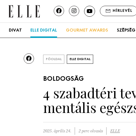
HÍRLEVÉL
DIVAT
ELLE DIGITAL
GOURMET AWARDS
SZÉPSÉG
FŐOLDAL
ELLE DIGITAL
BOLDOGSÁG
4 szabadtéri te
mentális egész
2025. április 24.
2 perc olvasás
ELLE