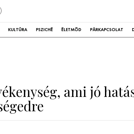
KULTÚRA
PSZICHÉ
ÉLETMÓD
PÁRKAPCSOLAT
vékenység, ami jó hatás
ségedre