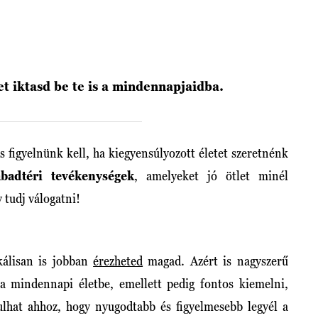
t iktasd be te is a mindennapjaidba.
s figyelnünk kell, ha kiegyensúlyozott életet szeretnénk
abadtéri tevékenységek
, amelyeket jó ötlet minél
y tudj válogatni!
kálisan is jobban
érezheted
magad. Azért is nagyszerű
a mindennapi életbe, emellett pedig fontos kiemelni,
rulhat ahhoz, hogy nyugodtabb és figyelmesebb legyél a