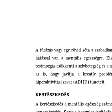
A túrázás vagy egy rövid séta a szabadba
hatással van a mentális egészségre. Ki
testmozgás csökkenti a szívbetegség és a
az is, hogy javítja a kreatív problé
hiperaktivitási zavar (ADHD) tüneteit.
KERTÉSZKEDÉS
A kertészkedés a mentális egészség számos
koncentrációt. Segít a hangulat javításá