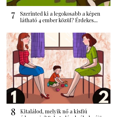
7
Szerinted ki a legokosabb a képen
látható 4 ember közül? Érdekes...
8
Kitalálod, melyik nő a kisfiú