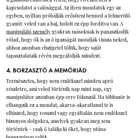
kapcsolatot a valósággal. Az ilyen mondatok egy az
egyben, nyíltan próbálják erősíteni benned a felmerülő
gyanút: veled van a baj, holott ez épp fordítva van. A
manipuláló személy
gyakran másoknak is panaszkodik
rólad, hogy ők is az ő igazságát mondják vissza neked,
ahhoz azonban elszigetel tőlük, hogy saját
tapasztalataik révén megcáfolják mindezt.
4. BORZASZTÓ A MEMÓRIÁD
Természetes, hogy nem emlékszel minden apró
részletre, ami veled történik nap mint nap, egy
manipulátor azonban épp erre fókuszál. Ha többször is
elhangzik ez a mondat, akarva-akaratlanul te is
elhiszed, hogy rosszul vagy egyáltalán nem emlékszel
bizonyos dolgokra, amelyek gyakran meg sem
történtek – csak ő találja ki őket, hogy utána
bosszantson velük.