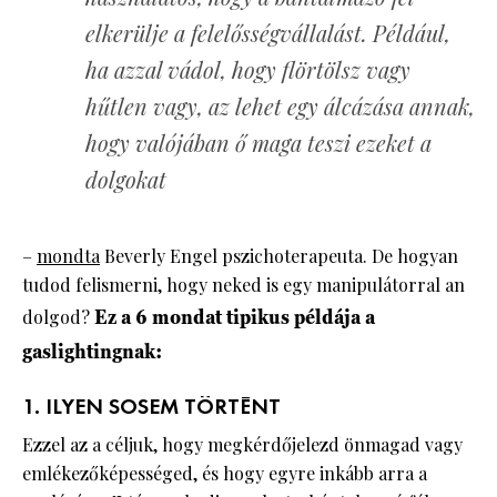
elkerülje a felelősségvállalást. Például,
ha azzal vádol, hogy flörtölsz vagy
hűtlen vagy, az lehet egy álcázása annak,
hogy valójában ő maga teszi ezeket a
dolgokat
–
mondta
Beverly Engel pszichoterapeuta. De hogyan
tudod felismerni, hogy neked is egy manipulátorral an
dolgod?
Ez a 6 mondat tipikus példája a
gaslightingnak:
1. ILYEN SOSEM TÖRTÉNT
Ezzel az a céljuk, hogy megkérdőjelezd önmagad vagy
emlékezőképességed, és hogy egyre inkább arra a