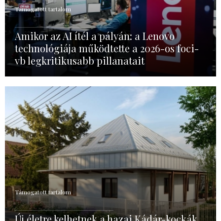
Támogatott tartalom
Amikor az AI ítél a pályán: a Lenovo
technológiája működtette a 2026-os foci-
vb legkritikusabb pillanatait
Támogatott tartalom
Új életre kelhetnek a hazai Kádár-kockák