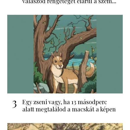
válaszod rengeteget elárul a szem...
3
Egy zseni vagy, ha 13 másodperc
alatt megtalálod a macskát a képen