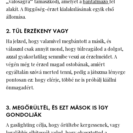
„valóságra” támaszkodj, amelyet a
bántalmazó
fél
alakít. A függőség-érzet kialakulásának egyik első
állomása.
2. TÚL ÉRZÉKENY VAGY
Ha jelzed, hogy valamivel megbántott a másik, és
válaszul csak annyit mond, hogy túlreagálod a dolgot,
azzal gyakorlatilag semmibe veszi az érzelmeidet. A
végén még te érzed magad ostobának, amiért
egyáltalán szóvá merted tenni, pedig a játszma lényege
pontosan ez: hogy elérje, többé ne is próbálj kiállni
önmagadért.
3. MEGŐRÜLTÉL, ÉS EZT MÁSOK IS ÍGY
GONDOLJÁK
A gaslighting célja, hogy őrültebe kergessenek, vagy
legalábbis elhitessék veled, hogy elvesztetted a