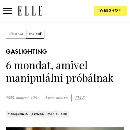
WEBSHOP
DIVAT
FŐOLDAL
PSZICHÉ
ELLE DIGITAL
GASLIGHTING
GOURMET AWARDS
6 mondat, amivel
SZÉPSÉG
manipulálni próbálnak
KULTÚRA
PSZICHÉ
2025. augusztus 26.
4 perc olvasás
ELLE
ÉLETMÓD
manipuláció
psziché
manipulálás
PÁRKAPCSOLAT