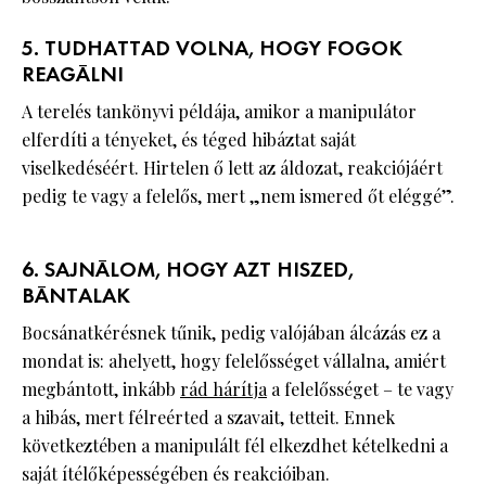
5. TUDHATTAD VOLNA, HOGY FOGOK
REAGÁLNI
A terelés tankönyvi példája, amikor a manipulátor
elferdíti a tényeket, és téged hibáztat saját
viselkedéséért. Hirtelen ő lett az áldozat, reakciójáért
pedig te vagy a felelős, mert „nem ismered őt eléggé”.
6. SAJNÁLOM, HOGY AZT HISZED,
BÁNTALAK
Bocsánatkérésnek tűnik, pedig valójában álcázás ez a
mondat is: ahelyett, hogy felelősséget vállalna, amiért
megbántott, inkább
rád hárítja
a felelősséget – te vagy
a hibás, mert félreérted a szavait, tetteit. Ennek
következtében a manipulált fél elkezdhet kételkedni a
saját ítélőképességében és reakcióiban.