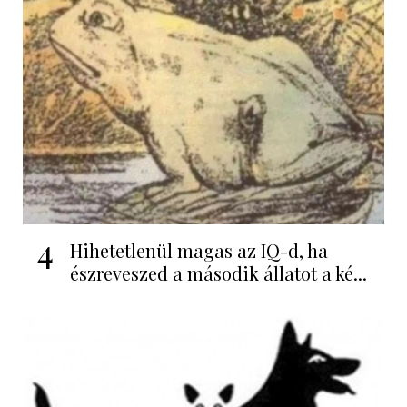
4
Hihetetlenül magas az IQ-d, ha
észreveszed a második állatot a ké...