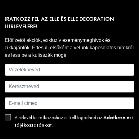
IRATKOZZ FEL AZ ELLE ÉS ELLE DECORATION
HÍRLEVELÉRE!
Előfizetői akciók, exkluzív eseménymeghívók és
cikkajánlók. Értesülj elsőként a velünk kapcsolatos hírekről
és less be a kulisszák mögé!
Adatkezelési
A hírlevél feliratkozáshoz ell kell fogadnod az
tájékoztatónkat
.