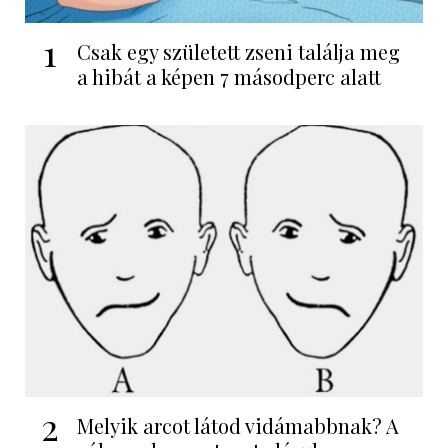
1
Csak egy született zseni találja meg
a hibát a képen 7 másodperc alatt
2
Melyik arcot látod vidámabbnak? A