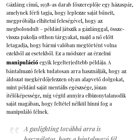
Gázláng című, 1938-as darab főszereplője egy házaspár,
amelynek férfi tagja, hogy leplezze saját bűneit,
megpróbálja elhitetni feleségével, hogy az
megbolondult – például játszik a gázlánggal, össze-
vissza pakolja otthon tárgyakat, majd a nő előtt
letagadja, hogy bármi valóban megtörtént volna
ezekből az esetekből. Ez a módszer az érzelmi
manipuláció
egyik legelterjedtebb példája. A
bántalmazó felek tudatosan arra használják, hogy az
áldozat megkérdőjelezzen olyan alapvető dolgokat,
mint például saját mentális egészsége, józan
ítélőképessége, míg végül annyira elbizonytalanodik
saját magában, hogy feltétel nélkül hinni fog a
manipuláló félnek.
A gaslighting továbbá arra is
használatos, hogy a bántalmazó fél