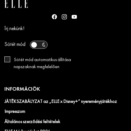
Írj nekünk!
Sötét mód
Sötét mód automatikus állítása
napszaknak megfelelően
INFORMÁCIÓK
JÁTÉKSZABÁLYZAT az „ELLE x Disney+” nyereményjátékhoz
Impresszum
Általános szerződési feltételek