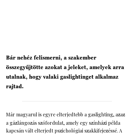
HÍRLEVÉL
Bár nehéz felismerni, a szakember
összegyűjtötte azokat a jeleket, amelyek arra
utalnak, hogy valaki gaslightinget alkalmaz
rajtad.
Már magyarul is egyre elterjedtebb a
gaslighting, azaz
a gázlángozás szófordulat, amely egy színházi példa
kapcsán vált elterjedt pszichológiai szakkifejezéssé. A