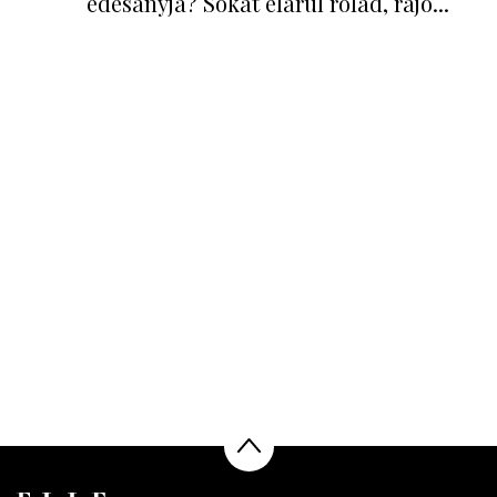
édesanyja? Sokat elárul rólad, rájö...