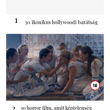
1
30 ikonikus hollywoodi barátság
2
10 horror film, amit képtelenség