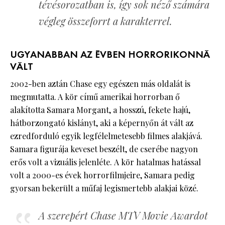
tévésorozatban is, így sok néző számára
végleg összeforrt a karakterrel.
UGYANABBAN AZ ÉVBEN HORRORIKONNÁ
VÁLT
2002-ben aztán Chase egy egészen más oldalát is
megmutatta. A kör című amerikai horrorban ő
alakította Samara Morgant, a hosszú, fekete hajú,
hátborzongató kislányt, aki a képernyőn át vált az
ezredforduló egyik legfélelmetesebb filmes alakjává.
Samara figurája keveset beszélt, de cserébe nagyon
erős volt a vizuális jelenléte. A kör hatalmas hatással
volt a 2000-es évek horrorfilmjeire, Samara pedig
gyorsan bekerült a műfaj legismertebb alakjai közé.
A szerepért Chase MTV Movie Awardot