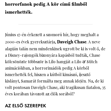
horrorfanok pedig A kör című filmből
ismerhették.
Június 17-én érkezett a szomorú hír, hogy meghalt a
2000-es évek gyereksztárja,
Daveigh Chase
. A neve
alapján talán nem mindenkinek ugrott be ki is volt ő, de
a Disney-rajongók bizonyára kapásból tudták, Chase
kölcsönözte többször is Lilo hangját a Lilo & Stitch
animációkban, a horrorimádók pedig A körből
ismerhették fel, hiszen a kútból kimászó, ijesztő
kislányt, Samarát formálta meg annak idején. Na, de ki
volt pontosan Daveigh Chase, aki tragikusan fiatalon, 35
éves korában távozott az élők sorából?
AZ ELSŐ SZEREPEK