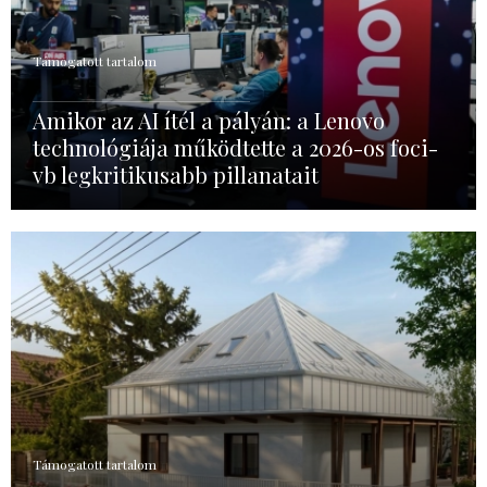
Támogatott tartalom
Amikor az AI ítél a pályán: a Lenovo
technológiája működtette a 2026-os foci-
vb legkritikusabb pillanatait
Támogatott tartalom