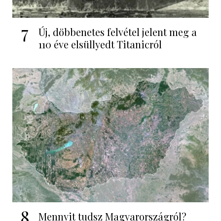
7
Új, döbbenetes felvétel jelent meg a
110 éve elsüllyedt Titanicról
8
Mennyit tudsz Magyarországról?