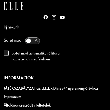
Írj nekünk!
Sötét mód
Sötét mód automatikus állítása
napszaknak megfelelően
INFORMÁCIÓK
JÁTÉKSZABÁLYZAT az „ELLE x Disney+” nyereményjátékhoz
Impresszum
Általános szerződési feltételek