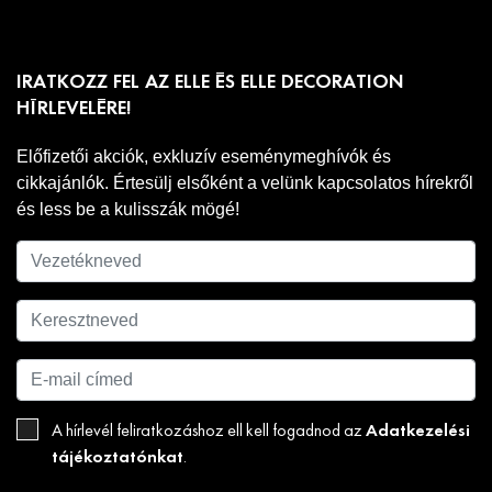
IRATKOZZ FEL AZ ELLE ÉS ELLE DECORATION
HÍRLEVELÉRE!
Előfizetői akciók, exkluzív eseménymeghívók és
cikkajánlók. Értesülj elsőként a velünk kapcsolatos hírekről
és less be a kulisszák mögé!
Adatkezelési
A hírlevél feliratkozáshoz ell kell fogadnod az
tájékoztatónkat
.