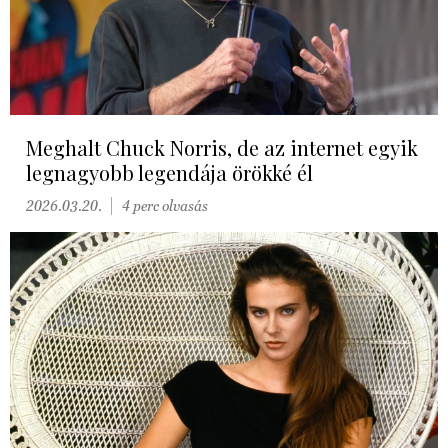
Meghalt Chuck Norris, de az internet egyik
legnagyobb legendája örökké él
2026.03.20.
4 perc olvasás