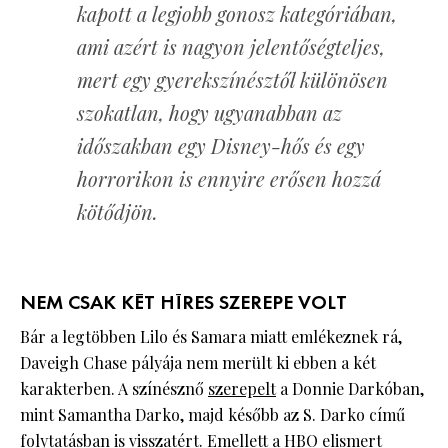
kapott a legjobb gonosz kategóriában,
ami azért is nagyon jelentőségteljes,
mert egy gyerekszínésztől különösen
szokatlan, hogy ugyanabban az
időszakban egy Disney-hős és egy
horrorikon is ennyire erősen hozzá
kötődjön.
NEM CSAK KÉT HÍRES SZEREPE VOLT
Bár a legtöbben Lilo és Samara miatt emlékeznek rá,
Daveigh Chase pályája nem merült ki ebben a két
karakterben. A színésznő
szerepelt
a Donnie Darkóban,
mint Samantha Darko, majd később az S. Darko című
folytatásban is visszatért. Emellett a HBO elismert