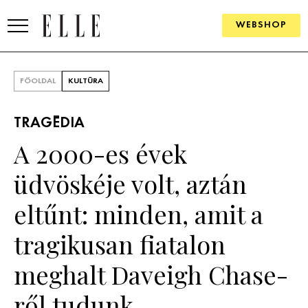
WEBSHOP
DIVAT
FŐOLDAL
KULTÚRA
ELLE DIGITAL
TRAGÉDIA
GOURMET AWARDS
A 2000-es évek
SZÉPSÉG
üdvöskéje volt, aztán
KULTÚRA
eltűnt: minden, amit a
PSZICHÉ
tragikusan fiatalon
meghalt Daveigh Chase-
ÉLETMÓD
ről tudunk
PÁRKAPCSOLAT