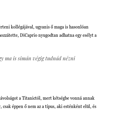
teni kollégájával, ugyanis ő maga is hasonlóan
ozzátette, DiCaprio nyugodtan adhatna egy esélyt a
gy ma is simán végig tudnád nézni
távolságot a Titanictól, mert kétségbe vonná annak
r, csak éppen ő nem az a típus, aki esténként elül, és