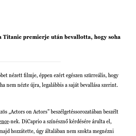
 Titanic premierje után bevallotta, hogy soha
bbet nézett filmje, éppen ezért egészen szürreális, hogy
a nem nézte újra, legalábbis a saját bevallása szerint.
zös „Actors on Actors” beszélgetéssorozatában beszélt
ence
-nek. DiCaprio a színésznő kérdésére árulta el,
 majd hozzátette, úgy általában nem szokta megnézni