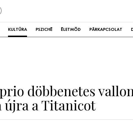
KULTÚRA
PSZICHÉ
ÉLETMÓD
PÁRKAPCSOLAT
rio döbbenetes vallom
újra a Titanicot