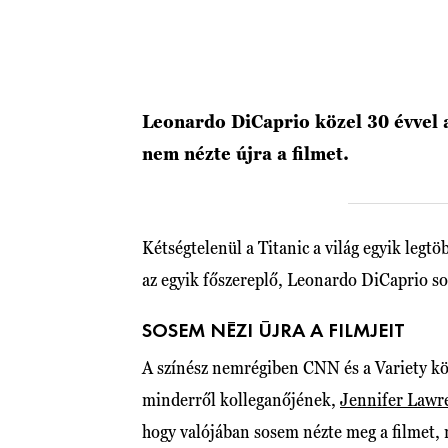
Leonardo DiCaprio közel 30 évvel a
nem nézte újra a filmet.
Kétségtelenül a Titanic a világ egyik legtö
az egyik főszereplő, Leonardo DiCaprio soh
SOSEM NÉZI ÚJRA A FILMJEIT
A színész nemrégiben CNN és a Variety kö
minderről kolleganőjének,
Jennifer Lawr
hogy valójában sosem nézte meg a filmet,