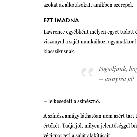
azokat az alkotásokat, amikben szerepel.
EZT IMÁDNÁ
Lawrence egyébként mélyen egyet tudott ér
viszonyul a saját munkáihoz, ugyanakkor h
klasszikusnak.
Fogadjunk, ho
– annyira jó!
– lelkesedett a színésznő.
A színész amúgy láthatóan nem azért tart 
értékét. Tudja jól, milyen jelentőséggel bí
végigpörgeti a saját alakításait.