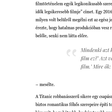
filmtörténelem egyik legikonikusabb szere
idők legsikeresebb filmje” címet. Egy 201
milyen volt belülről megélni ezt az egész 
érezte, hogy hatalmas produkcióban vesz rés
belőle, senki nem látta előre.
Mindenki azt k
film ez?’ Azt 
film.’ Mire ők:
– mesélte.
A Titanic robbanásszerű sikere egy csapásr
biztos romantikus főhős szerepeire építi t