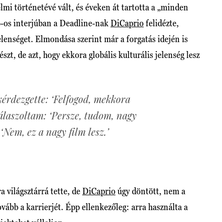
lmi történetévé vált, és éveken át tartotta a „minden
6-os interjúban a Deadline-nak
DiCaprio
felidézte,
jelenséget. Elmondása szerint már a forgatás idején is
zt, de azt, hogy ekkora globális kulturális jelenség lesz
érdezgette: ‘Felfogod, mekkora
válaszoltam: ‘Persze, tudom, nagy
 ‘Nem, ez a nagy film lesz.’
a világsztárrá tette, de
DiCaprio
úgy döntött, nem a
ovább a karrierjét. Épp ellenkezőleg: arra használta a