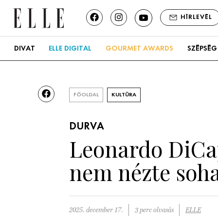
HÍRLEVÉL
DIVAT
ELLE DIGITAL
GOURMET AWARDS
SZÉPSÉG
FŐOLDAL
KULTÚRA
DURVA
Leonardo DiCap
nem nézte soha 
2025. december 17.
3 perc olvasás
ELLE