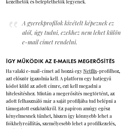
kezelhetők és beléptethetők legyenek.
A gyerekprofilok kivételt képeznek ez
alól, úgy tudni, ezekhez nem lehet külön
e-mail címet rendelni.
ÍGY MŰKÖDIK AZ E-MAILES MEGERŐSÍTÉS
Ha valaki e-mail-címet ad hozzá egy
Netflix
-profilhoz,
azt először igazolnia kell. A platform egy hatjegyű
kódot küld az adott címre, ezt kell megadni a
hitelesítéshez. Miután a megerősítés megtörtént, az
adott felhasználó már a saját profiljába tud belépni a
támogatott eszközökről. Ez papíron amúgy egész
kényelmesnek tűnhet, hiszen így könnyebb lehet a
fiókhelyreállítás, személyesebb lehet a profilkezelés,