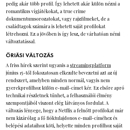
pedig akár több profil. Így lehetett akár külön nézni a
romantikus vígjátékokat, a true crime
dokumentumsorozatokat, vagy rajzfilmeket, de a
családtagok számára is lehetett saját profilokat
létrehozni. Ez a jövőben is így lesz, de várhatóan némi
változtatással.
ÓRIÁSI VÁLTOZÁS
A friss hírek szerint ugyanis a
streamingplatform
június 15-től fokozatosan elkezdte bevezetni azt az új
rendszert, amelyben minden normál, vagyis nem
gyerekprofilhoz külön e-mail-címet kér. Ez elsőre apró
technikai részletnek tűnhet, a felhasználói élmény
szempontjából viszont elég látványos fordulat. A
változás lényege, hogy a Netflix a felnőtt profilokat már
nem kizárólag a fő fióktulajdonos e-mail-címéhez és
belépési adataihoz köti, helyette minden profilhoz saját