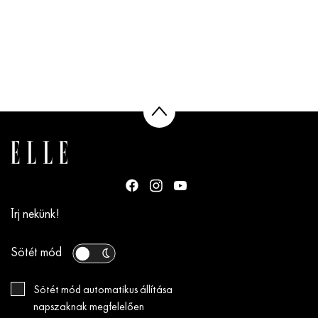
Írj nekünk!
Sötét mód
Sötét mód automatikus állítása
napszaknak megfelelően