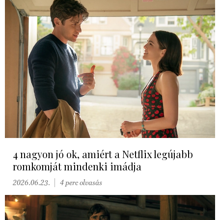
4 nagyon jó ok, amiért a Netflix legújabb
romkomját mindenki imádja
2026.06.23.
4 perc olvasás