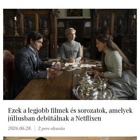
Ezek a legjobb filmek és sorozatok, amelyek
júliusban debütálnak a Netflixen
2026.06.28.
2 perc olvasás