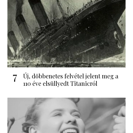
7
Új, döbbenetes felvétel jelent meg a
110 éve elsüllyedt Titanicról