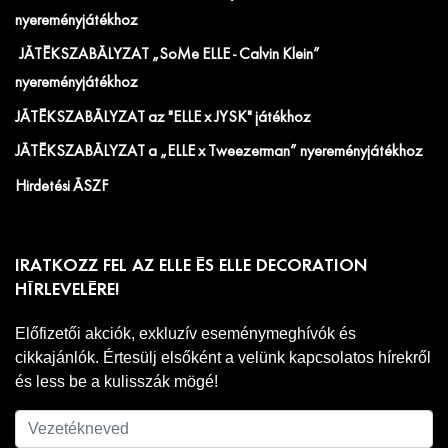
nyereményjátékhoz
JÁTÉKSZABÁLYZAT „SoMe ELLE - Calvin Klein”
nyereményjátékhoz
JÁTÉKSZABÁLYZAT az "ELLE x JYSK" játékhoz
JÁTÉKSZABÁLYZAT a „ELLE x Tweezerman” nyereményjátékhoz
Hirdetési ÁSZF
IRATKOZZ FEL AZ ELLE ÉS ELLE DECORATION
HÍRLEVELÉRE!
Előfizetői akciók, exkluzív eseménymeghívók és
cikkajánlók. Értesülj elsőként a velünk kapcsolatos hírekről
és less be a kulisszák mögé!