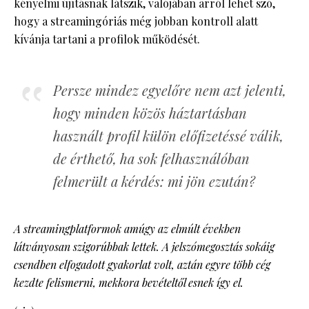
kényelmi újításnak látszik, valójában arról lehet szó,
hogy a streamingóriás még jobban kontroll alatt
kívánja tartani a profilok működését.
Persze mindez egyelőre nem azt jelenti,
hogy minden közös háztartásban
használt profil külön előfizetéssé válik,
de érthető, ha sok felhasználóban
felmerült a kérdés: mi jön ezután?
A streamingplatformok amúgy az elmúlt években
látványosan szigorúbbak lettek. A jelszómegosztás sokáig
csendben elfogadott gyakorlat volt, aztán egyre több cég
kezdte felismerni, mekkora bevételtől esnek így el.