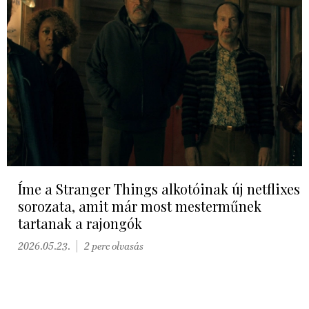
Íme a Stranger Things alkotóinak új netflixes
sorozata, amit már most mesterműnek
tartanak a rajongók
2026.05.23.
2 perc olvasás