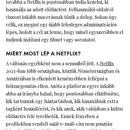
továbbá a Netflix is pontosabban tudja kezelni, ki
használja az adott előfizetést. Felhasználói oldalról
viszont inkább macerásnak tűnik a dolog. Sokan úgy
vélik, ez megint egy újabb felesleges adminisztrációs
lépés, holott a cél az lenne, hogy minél egyszerűbben el
tudjunk indítani egy filmet vagy sorozatot.
MIÉRT MOST LÉP A NETFLIX?
A változás egyébként nem a semmiből jött. A
Netflix
2023-ban több országban, köztük Németországban és
Ausztriában is elkezdett keményebben fellépni a
fiókmegosztás ellen. Azóta a platform egyre inkább
abba az irányba halad, hogy pontosabban elkülönítse,
kik tartoznak egy háztartáshoz, kik használnak extra
tagként hozzáférést, és kik azok, akik valójában a külön
előfizetés felé terelhetők. Ennek fényében a
profilokhoz rendelt saját e-mail-cím nem pusztán