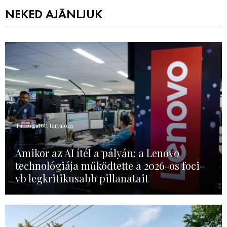
NEKED AJÁNLJUK
Támogatott tartalom
Amikor az AI ítél a pályán: a Lenovo
technológiája működtette a 2026-os foci-
vb legkritikusabb pillanatait