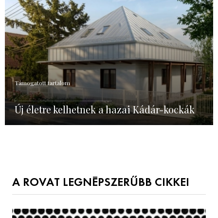
Támogatott tartalom
Új életre kelhetnek a hazai Kádár-kockák
A ROVAT LEGNÉPSZERŰBB CIKKEI