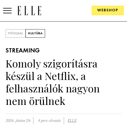
WEBSHOP
DIVAT
FŐOLDAL
KULTÚRA
ELLE DIGITAL
STREAMING
GOURMET AWARDS
Komoly szigorításra
SZÉPSÉG
készül a Netflix, a
KULTÚRA
felhasználók nagyon
PSZICHÉ
nem örülnek
ÉLETMÓD
2026. június 29.
4 perc olvasás
ELLE
PÁRKAPCSOLAT