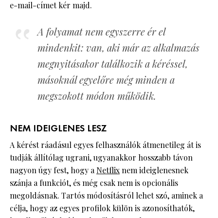
e-mail-címet kér majd.
A folyamat nem egyszerre ér el
mindenkit: van, aki már az alkalmazás
megnyitásakor találkozik a kéréssel,
másoknál egyelőre még minden a
megszokott módon működik.
NEM IDEIGLENES LESZ
A kérést ráadásul egyes felhasználók átmenetileg át is
tudják állítólag ugrani, ugyanakkor hosszabb távon
nagyon úgy fest, hogy a
Netflix
nem ideiglenesnek
szánja a funkciót, és még csak nem is opcionális
megoldásnak. Tartós módosításról lehet szó, aminek a
célja, hogy az egyes profilok külön is azonosíthatók,