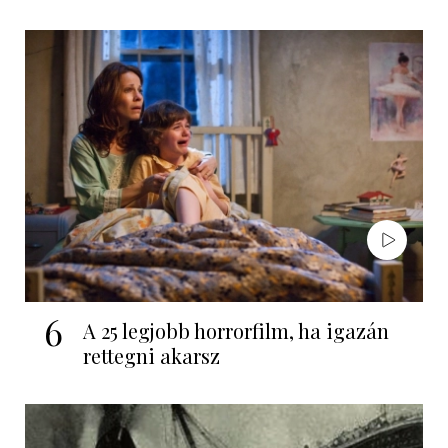
6
A 25 legjobb horrorfilm, ha igazán
rettegni akarsz