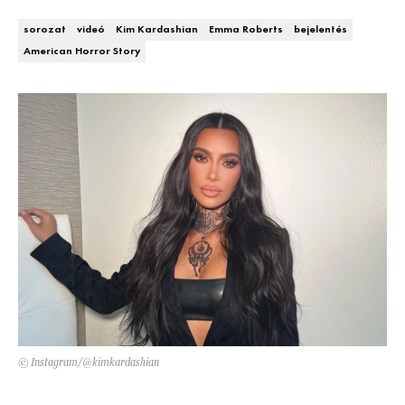
DECOR
sorozat
videó
Kim Kardashian
Emma Roberts
bejelentés
American Horror Story
Hírek
HOROSZKÓP
Trendek
SZTÁRHÍREK
Szobák
BUSINESS
Ötletek
ANYA
Szép terek
AWARDS
BEAUTY AWARDS
EVENT
© Instagram/@kimkardashian
WEBSHOP