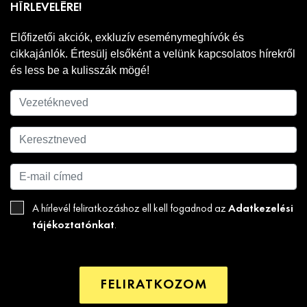
HÍRLEVELÉRE!
Előfizetői akciók, exkluzív eseménymeghívók és
cikkajánlók. Értesülj elsőként a velünk kapcsolatos hírekről
és less be a kulisszák mögé!
Adatkezelési
A hírlevél feliratkozáshoz ell kell fogadnod az
tájékoztatónkat
.
FELIRATKOZOM