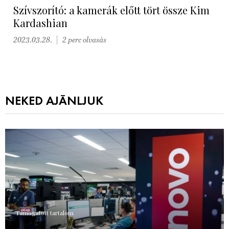
Szívszorító: a kamerák előtt tört össze Kim
Kardashian
2023.03.28.
2 perc olvasás
NEKED AJÁNLJUK
Támogatott tartalom