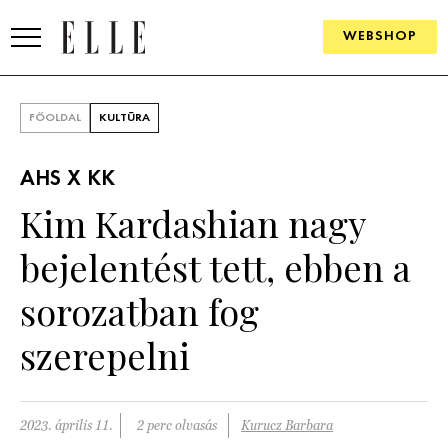
WEBSHOP
DIVAT
FŐOLDAL
KULTÚRA
ELLE DIGITAL
AHS X KK
GOURMET AWARDS
Kim Kardashian nagy
SZÉPSÉG
bejelentést tett, ebben a
KULTÚRA
sorozatban fog
PSZICHÉ
szerepelni
ÉLETMÓD
2023. április 11.
2 perc olvasás
Kurucz Barbara
PÁRKAPCSOLAT