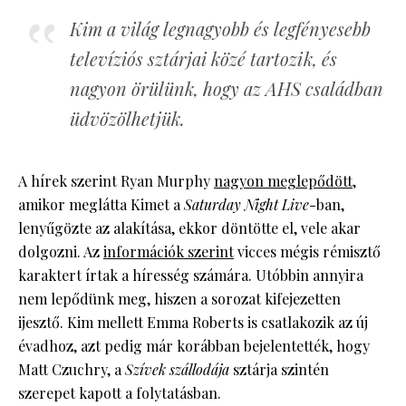
Kim a világ legnagyobb és legfényesebb
televíziós sztárjai közé tartozik, és
nagyon örülünk, hogy az AHS családban
üdvözölhetjük.
A hírek szerint Ryan Murphy
nagyon meglepődött
,
amikor meglátta Kimet a
Saturday Night Live
-ban,
lenyűgözte az alakítása, ekkor döntötte el, vele akar
dolgozni. Az
információk szerint
vicces mégis rémisztő
karaktert írtak a híresség számára. Utóbbin annyira
nem lepődünk meg, hiszen a sorozat kifejezetten
ijesztő. Kim mellett Emma Roberts is csatlakozik az új
évadhoz, azt pedig már korábban bejelentették, hogy
Matt Czuchry, a
Szívek szállodája
sztárja szintén
szerepet kapott a folytatásban.