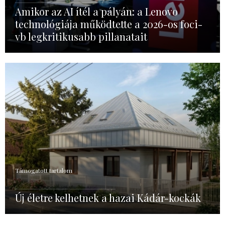
Amikor az AI ítél a pályán: a Lenovo
technológiája működtette a 2026-os foci-
vb legkritikusabb pillanatait
Támogatott tartalom
Új életre kelhetnek a hazai Kádár-kockák