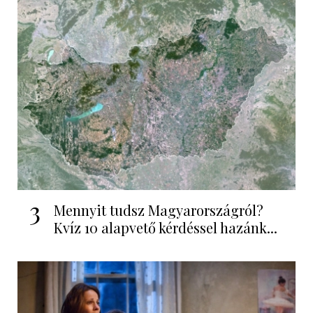
3
Mennyit tudsz Magyarországról?
Kvíz 10 alapvető kérdéssel hazánk...