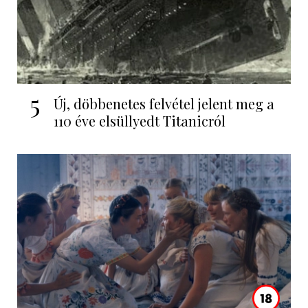
5
Új, döbbenetes felvétel jelent meg a
110 éve elsüllyedt Titanicról