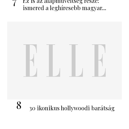
7
Ez is az alapműveltség része:
ismered a leghíresebb magyar...
8
30 ikonikus hollywoodi barátság