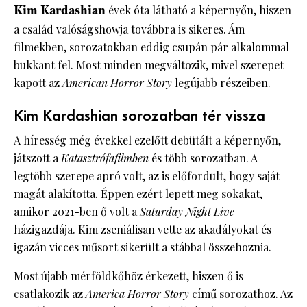
Kim Kardashian
évek óta látható a képernyőn, hiszen
a család valóságshowja továbbra is sikeres. Ám
filmekben, sorozatokban eddig csupán pár alkalommal
bukkant fel. Most minden megváltozik, mivel szerepet
kapott az
American Horror Story
legújabb részeiben.
Kim Kardashian sorozatban tér vissza
A híresség még évekkel ezelőtt debütált a képernyőn,
játszott a
Katasztrófafilmben
és több sorozatban. A
legtöbb szerepe apró volt, az is előfordult, hogy saját
magát alakította. Éppen ezért lepett meg sokakat,
amikor 2021-ben ő volt a
Saturday Night Live
házigazdája. Kim zseniálisan vette az akadályokat és
igazán vicces műsort sikerült a stábbal összehoznia.
Most újabb mérföldkőhöz érkezett, hiszen ő is
csatlakozik az
America Horror Story
című sorozathoz. Az