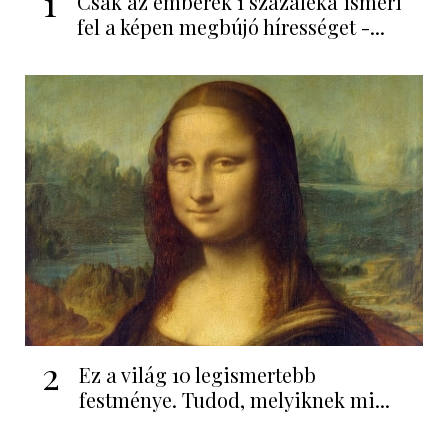
1
Csak az emberek 1 százaléka ismeri
fel a képen megbújó hírességet -...
2
Ez a világ 10 legismertebb
festménye. Tudod, melyiknek mi...