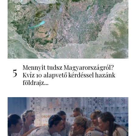
Mennyit tudsz Magyarországról?
5
Kvíz 10 alapvető kérdéssel hazánk
földrajz...