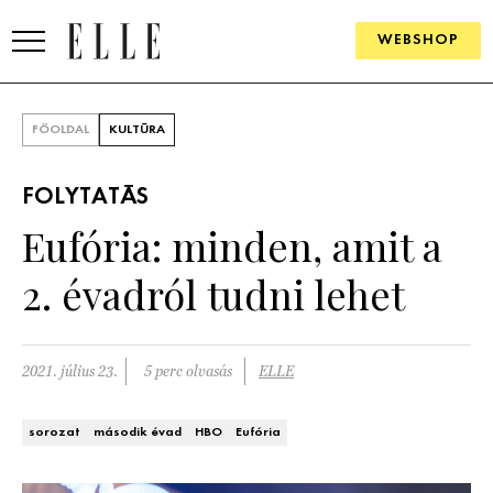
WEBSHOP
DIVAT
FŐOLDAL
KULTÚRA
ELLE DIGITAL
FOLYTATÁS
GOURMET AWARDS
Eufória: minden, amit a
SZÉPSÉG
2. évadról tudni lehet
KULTÚRA
PSZICHÉ
2021. július 23.
5 perc olvasás
ELLE
ÉLETMÓD
sorozat
második évad
HBO
Eufória
PÁRKAPCSOLAT