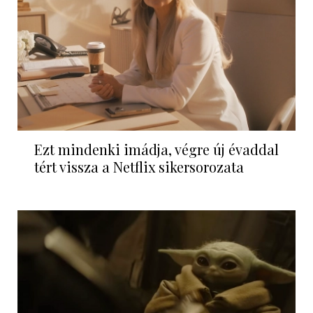
Ezt mindenki imádja, végre új évaddal
tért vissza a Netflix sikersorozata