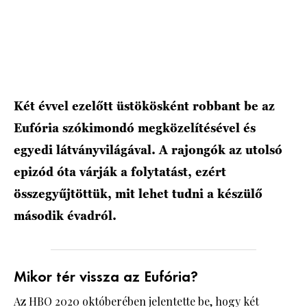
HÍRLEVÉL
Két évvel ezelőtt üstökösként robbant be az
Eufória szókimondó megközelítésével és
egyedi látványvilágával. A rajongók az utolsó
epizód óta várják a folytatást, ezért
összegyűjtöttük, mit lehet tudni a készülő
második évadról.
Mikor tér vissza az Eufória?
Az HBO 2020 októberében jelentette be, hogy két