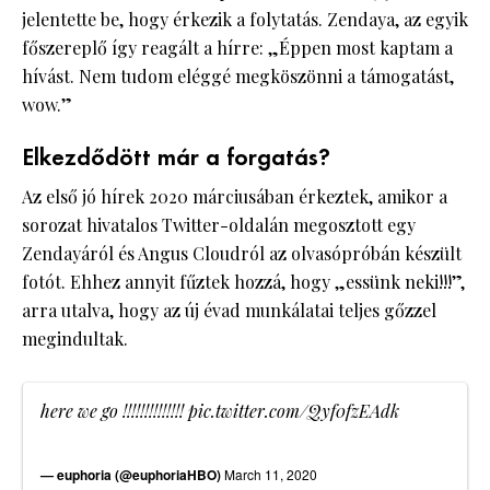
jelentette be, hogy érkezik a folytatás. Zendaya, az egyik
főszereplő így reagált a hírre: „Éppen most kaptam a
hívást. Nem tudom eléggé megköszönni a támogatást,
wow.”
Elkezdődött már a forgatás?
Az első jó hírek 2020 márciusában érkeztek, amikor a
sorozat hivatalos Twitter-oldalán megosztott egy
Zendayáról és Angus Cloudról az olvasópróbán készült
fotót. Ehhez annyit fűztek hozzá, hogy „essünk neki!!!”,
arra utalva, hogy az új évad munkálatai teljes gőzzel
megindultak.
here we go !!!!!!!!!!!!!!
pic.twitter.com/Qyf0fzEAdk
— euphoria (@euphoriaHBO)
March 11, 2020