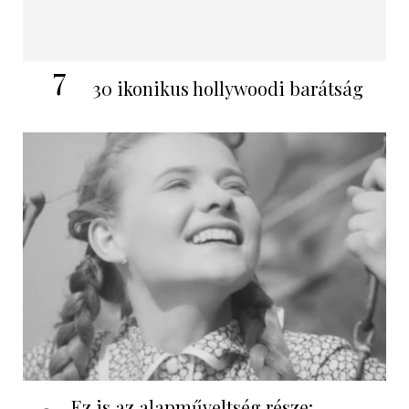
7
30 ikonikus hollywoodi barátság
Ez is az alapműveltség része: