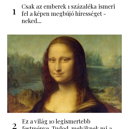
Csak az emberek 1 százaléka ismeri
1
fel a képen megbújó hírességet -
neked...
Ez a világ 10 legismertebb
2
festménye. Tudod, melyiknek mi a