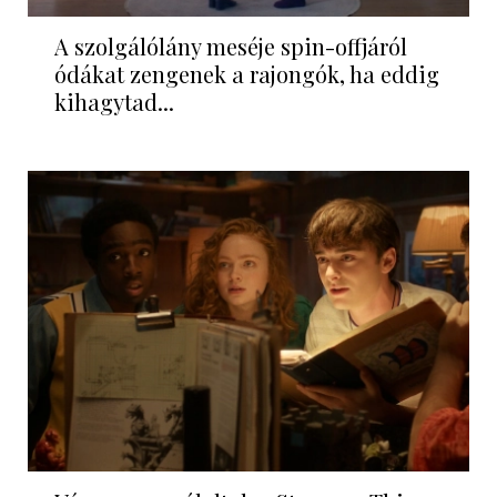
A szolgálólány meséje spin-offjáról
ódákat zengenek a rajongók, ha eddig
kihagytad...