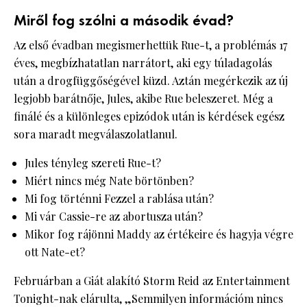
Miről fog szólni a második évad?
Az első évadban megismerhettük Rue-t, a problémás 17
éves, megbízhatatlan narrátort, aki egy túladagolás
után a drogfüggőségével küzd. Aztán megérkezik az új
legjobb barátnője, Jules, akibe Rue beleszeret. Még a
finálé és a különleges epizódok után is kérdések egész
sora maradt megválaszolatlanul.
Jules tényleg szereti Rue-t?
Miért nincs még Nate börtönben?
Mi fog történni Fezzel a rablása után?
Mi vár Cassie-re az abortusza után?
Mikor fog rájönni Maddy az értékeire és hagyja végre
ott Nate-et?
Februárban a Giát alakító Storm Reid az Entertainment
Tonight-nak elárulta, „Semmilyen információm nincs