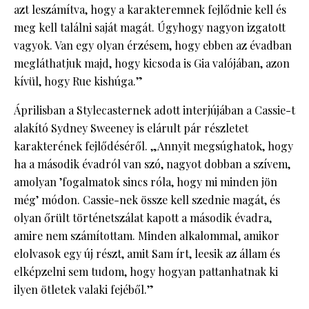
azt leszámítva, hogy a karakteremnek fejlődnie kell és
meg kell találni saját magát. Úgyhogy nagyon izgatott
vagyok. Van egy olyan érzésem, hogy ebben az évadban
megláthatjuk majd, hogy kicsoda is Gia valójában, azon
kívül, hogy Rue kishúga.”
Áprilisban a Stylecasternek adott interjújában a Cassie-t
alakító Sydney Sweeney is elárult pár részletet
karakterének fejlődéséről. „Annyit megsúghatok, hogy
ha a második évadról van szó, nagyot dobban a szívem,
amolyan ’fogalmatok sincs róla, hogy mi minden jön
még’ módon. Cassie-nek össze kell szednie magát, és
olyan őrült történetszálat kapott a második évadra,
amire nem számítottam. Minden alkalommal, amikor
elolvasok egy új részt, amit Sam írt, leesik az állam és
elképzelni sem tudom, hogy hogyan pattanhatnak ki
ilyen ötletek valaki fejéből.”