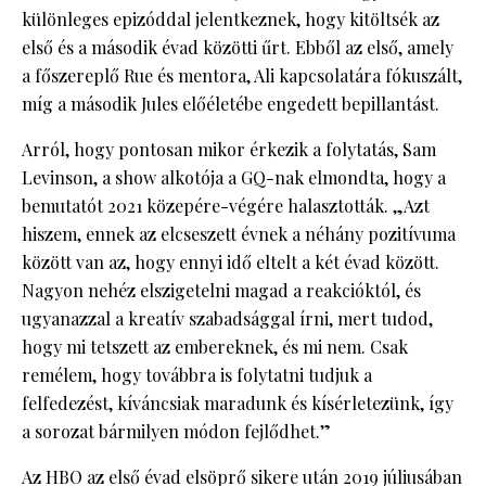
különleges epizóddal jelentkeznek, hogy kitöltsék az
első és a második évad közötti űrt. Ebből az első, amely
a főszereplő Rue és mentora, Ali kapcsolatára fókuszált,
míg a második Jules előéletébe engedett bepillantást.
Arról, hogy pontosan mikor érkezik a folytatás, Sam
Levinson, a show alkotója a GQ-nak elmondta, hogy a
bemutatót 2021 közepére-végére halasztották. „Azt
hiszem, ennek az elcseszett évnek a néhány pozitívuma
között van az, hogy ennyi idő eltelt a két évad között.
Nagyon nehéz elszigetelni magad a reakcióktól, és
ugyanazzal a kreatív szabadsággal írni, mert tudod,
hogy mi tetszett az embereknek, és mi nem. Csak
remélem, hogy továbbra is folytatni tudjuk a
felfedezést, kíváncsiak maradunk és kísérletezünk, így
a sorozat bármilyen módon fejlődhet.”
Az HBO az első évad elsöprő sikere után 2019 júliusában