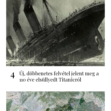
4
Új, döbbenetes felvétel jelent meg a
110 éve elsüllyedt Titanicról