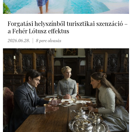
Forgatási helyszínből turisztikai szenzáció –
a Fehér Lótusz effektus
2026.06.28.
8 perc olvasás