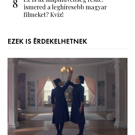
8
ismered a leghíresebb magyar
filmeket? Kvíz!
EZEK IS ÉRDEKELHETNEK