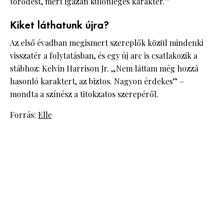
törődést, mert igazán különleges karakter.”
Kiket láthatunk újra?
Az első évadban megismert szereplők közül mindenki
visszatér a folytatásban, és egy új arc is csatlakozik a
stábhoz: Kelvin Harrison Jr. „Nem láttam még hozzá
hasonló karaktert, az biztos. Nagyon érdekes” –
mondta a színész a titokzatos szerepéről.
Forrás:
Elle