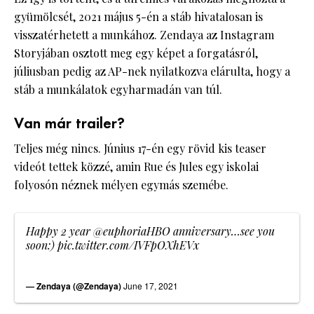
gyümölcsét, 2021 május 5-én a stáb hivatalosan is
visszatérhetett a munkához. Zendaya az Instagram
Storyjában osztott meg egy képet a forgatásról,
júliusban pedig az AP-nek nyilatkozva elárulta, hogy a
stáb a munkálatok egyharmadán van túl.
Van már trailer?
Teljes még nincs. Június 17-én egy rövid kis teaser
videót tettek közzé, amin Rue és Jules egy iskolai
folyosón néznek mélyen egymás szemébe.
Happy 2 year
@euphoriaHBO
anniversary…see you
soon:)
pic.twitter.com/IVFpOXhEVx
— Zendaya (@Zendaya)
June 17, 2021