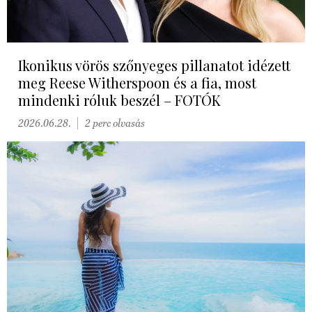
Ikonikus vörös szőnyeges pillanatot idézett
meg Reese Witherspoon és a fia, most
mindenki róluk beszél – FOTÓK
2026.06.28.
2 perc olvasás