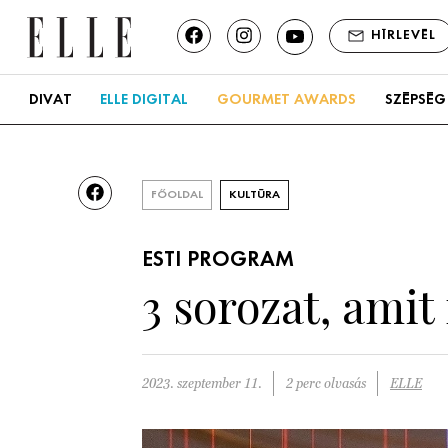
HÍRLEVÉL
DIVAT
ELLE DIGITAL
GOURMET AWARDS
SZÉPSÉG
FŐOLDAL
KULTÚRA
ESTI PROGRAM
3 sorozat, amit
2023. szeptember 11.
2 perc olvasás
ELLE