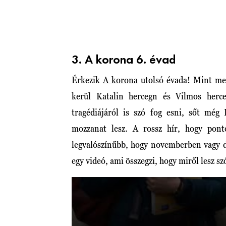
3. A korona 6. évad
Érkezik
A korona
utolsó évada! Mint meg
kerül Katalin hercegn és Vilmos herc
tragédiájáról is szó fog esni, sőt még 
mozzanat lesz. A rossz hír, hogy pont
legvalószínűbb, hogy novemberben vagy d
egy videó, ami összegzi, hogy miről lesz sz