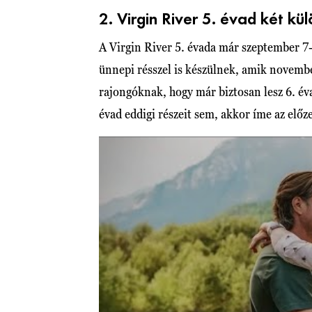
2. Virgin River 5. évad két kü
A Virgin River 5. évada már szeptember 7-é
ünnepi résszel is készülnek, amik novembe
rajongóknak, hogy már biztosan lesz 6. év
évad eddigi részeit sem, akkor íme az előz