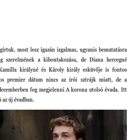
írtuk, most lesz igazán izgalmas, ugyanis bemutatásra
eg szerelmének a kibontakozása, de Diana hercegné
Kamilla királyné és Károly király esküvője is fontos
os premier dátum nincs az írói sztrájk miatt, de a
ecemberben fog megjelenni A korona utolsó évada. Itt
ó az új évadban.