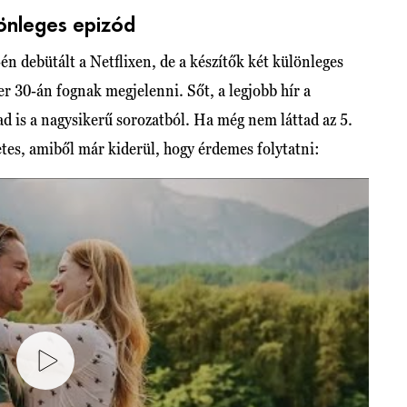
lönleges epizód
n debütált a Netflixen, de a készítők két különleges
r 30-án fognak megjelenni. Sőt, a legjobb hír a
ad is a nagysikerű sorozatból. Ha még nem láttad az 5.
etes, amiből már kiderül, hogy érdemes folytatni: