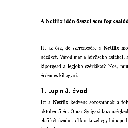
A Netflix idén ősszel sem fog csaló
Itt az ősz, de szerencsére a
Netflix
mo
nézőket. Várod már a hűvösebb estéket, 
kipörgesd a legjobb szériákat? Nos, mu
érdemes kihagyni.
1. Lupin 3. évad
Itt a
Netflix
kedvenc sorozatának a fol
október 5-én. Omar Sy igazi közönségkedv
első két évadot, akkor közel egy hónapod