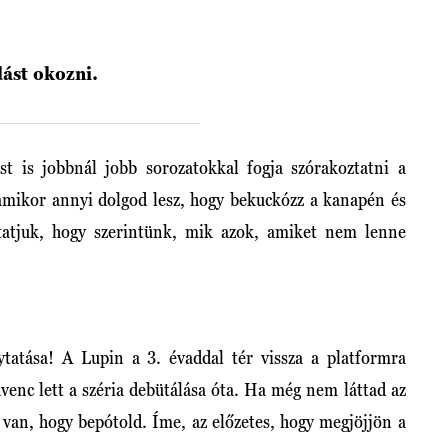
dást okozni.
st is jobbnál jobb sorozatokkal fogja szórakoztatni a
amikor annyi dolgod lesz, hogy bekuckózz a kanapén és
tatjuk, hogy szerintünk, mik azok, amiket nem lenne
ytatása! A Lupin a 3. évaddal tér vissza a platformra
enc lett a széria debütálása óta. Ha még nem láttad az
 van, hogy bepótold. Íme, az előzetes, hogy megjöjjön a