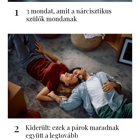
1
3 mondat, amit a nárcisztikus
szülők mondanak
2
Kiderült: ezek a párok maradnak
együtt a legtovább