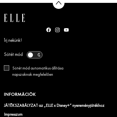
Írj nekünk!
Sötét mód
Sötét mód automatikus állítása
napszaknak megfelelően
INFORMÁCIÓK
JÁTÉKSZABÁLYZAT az „ELLE x Disney+” nyereményjátékhoz
Impresszum