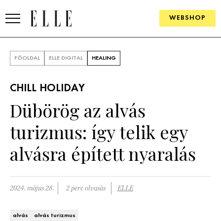
WEBSHOP
DIVAT
FŐOLDAL
ELLE DIGITAL
HEALING
ELLE DIGITAL
CHILL HOLIDAY
GOURMET AWARDS
Dübörög az alvás
SZÉPSÉG
turizmus: így telik egy
KULTÚRA
alvásra épített nyaralás
PSZICHÉ
2024. május 28.
2 perc olvasás
ELLE
ÉLETMÓD
PÁRKAPCSOLAT
alvás
alvás turizmus