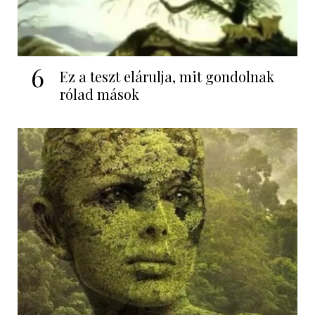
6
Ez a teszt elárulja, mit gondolnak
rólad mások