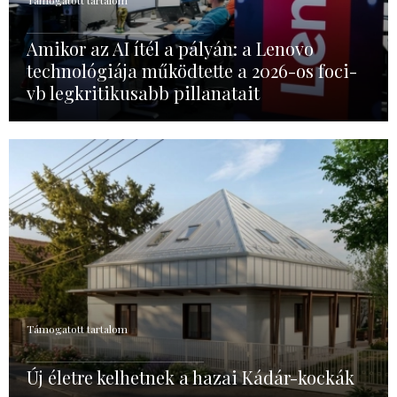
Támogatott tartalom
Amikor az AI ítél a pályán: a Lenovo
technológiája működtette a 2026-os foci-
vb legkritikusabb pillanatait
Támogatott tartalom
Új életre kelhetnek a hazai Kádár-kockák