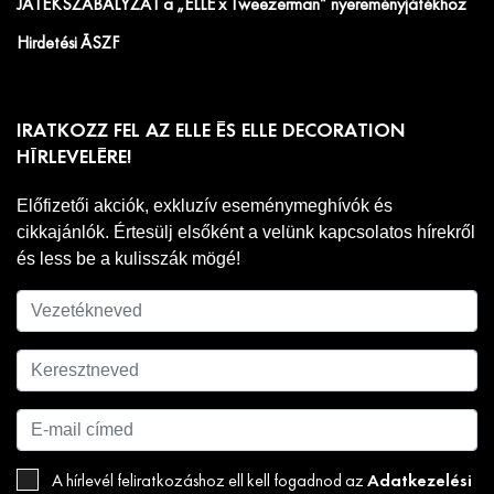
JÁTÉKSZABÁLYZAT a „ELLE x Tweezerman” nyereményjátékhoz
Hirdetési ÁSZF
IRATKOZZ FEL AZ ELLE ÉS ELLE DECORATION
HÍRLEVELÉRE!
Előfizetői akciók, exkluzív eseménymeghívók és
cikkajánlók. Értesülj elsőként a velünk kapcsolatos hírekről
és less be a kulisszák mögé!
Adatkezelési
A hírlevél feliratkozáshoz ell kell fogadnod az