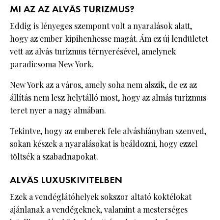
MI AZ AZ ALVÁS TURIZMUS?
Eddig is lényeges szempont volt a nyaralások alatt,
hogy az ember kipihenhesse magát. Ám ez új lendületet
vett az alvás turizmus térnyerésével, amelynek
paradicsoma New York.
New York az a város, amely soha nem alszik, de ez az
állítás nem lesz helytálló most, hogy az almás turizmus
teret nyer a nagy almában.
Tekintve, hogy az emberek fele alváshiányban szenved,
sokan készek a nyaralásokat is beáldozni, hogy ezzel
töltsék a szabadnapokat.
ALVÁS LUXUSKIVITELBEN
Ezek a vendéglátóhelyek sokszor altató koktélokat
ajánlanak a vendégeknek, valamint a mesterséges