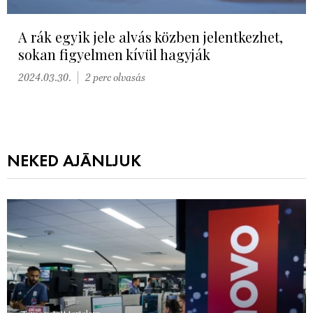
A rák egyik jele alvás közben jelentkezhet,
sokan figyelmen kívül hagyják
2024.03.30.
2 perc olvasás
NEKED AJÁNLJUK