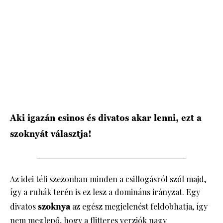
HÍRLEVÉL
Aki igazán csinos és divatos akar lenni, ezt a
szoknyát választja!
Az idei téli szezonban minden a csillogásról szól majd,
így a ruhák terén is ez lesz a domináns irányzat. Egy
divatos
szoknya
az egész megjelenést feldobhatja, így
nem meglepő, hogy a flitteres verziók nagy