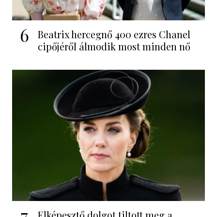
6
Beatrix hercegnő 400 ezres Chanel
cipőjéről álmodik most minden nő
7
Elképesztő dolgot tiltott meg a