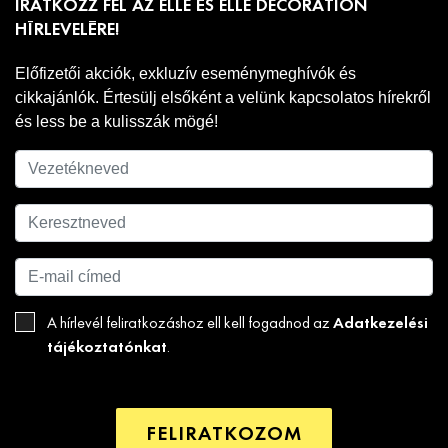
IRATKOZZ FEL AZ ELLE ÉS ELLE DECORATION
HÍRLEVELÉRE!
Előfizetői akciók, exkluzív eseménymeghívók és
cikkajánlók. Értesülj elsőként a velünk kapcsolatos hírekről
és less be a kulisszák mögé!
Adatkezelési
A hírlevél feliratkozáshoz ell kell fogadnod az
tájékoztatónkat
.
FELIRATKOZOM