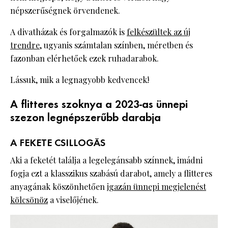
népszerűségnek örvendenek.
A divatházak és forgalmazók is
felkészültek az új
trendre
, ugyanis számtalan színben, méretben és
fazonban elérhetőek ezek ruhadarabok.
Lássuk, mik a legnagyobb kedvencek!
A flitteres szoknya a 2023-as ünnepi
szezon legnépszerűbb darabja
A FEKETE CSILLOGÁS
Aki a feketét találja a legelegánsabb színnek, imádni
fogja ezt a klasszikus szabású darabot, amely a flitteres
anyagának köszönhetően
igazán ünnepi megjelenést
kölcsönöz
a viselőjének.