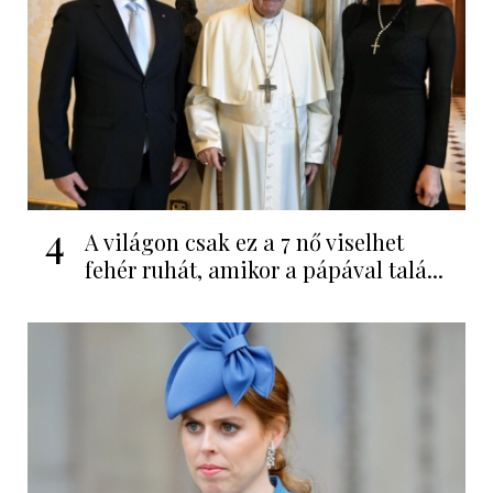
4
A világon csak ez a 7 nő viselhet
fehér ruhát, amikor a pápával talá...