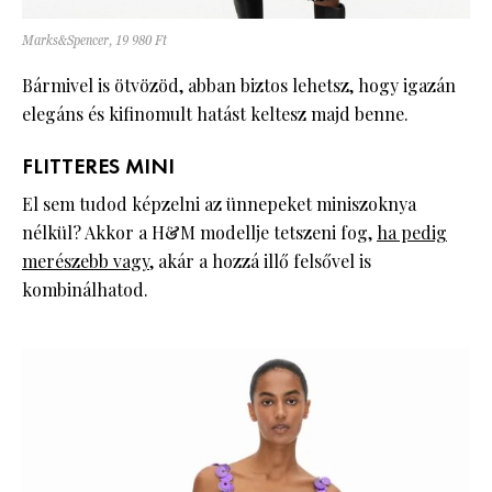
Marks&Spencer, 19 980 Ft
Bármivel is ötvözöd, abban biztos lehetsz, hogy igazán
elegáns és kifinomult hatást keltesz majd benne.
FLITTERES MINI
El sem tudod képzelni az ünnepeket miniszoknya
nélkül? Akkor a H&M modellje tetszeni fog,
ha pedig
merészebb vagy
, akár a hozzá illő felsővel is
kombinálhatod.