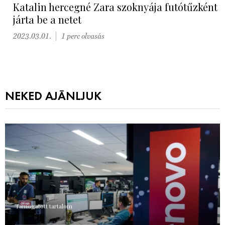
Katalin hercegné Zara szoknyája futótűzként
járta be a netet
2023.03.01.
1 perc olvasás
NEKED AJÁNLJUK
Támogatott tartalom