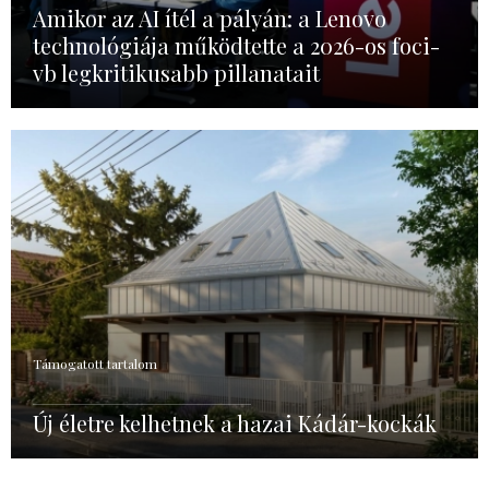
Amikor az AI ítél a pályán: a Lenovo
technológiája működtette a 2026-os foci-
vb legkritikusabb pillanatait
Támogatott tartalom
Új életre kelhetnek a hazai Kádár-kockák