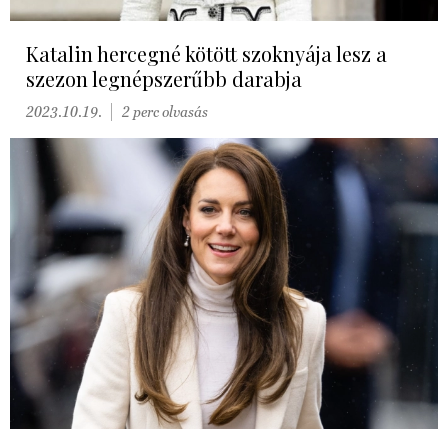
Katalin hercegné kötött szoknyája lesz a
szezon legnépszerűbb darabja
2023.10.19.
2 perc olvasás