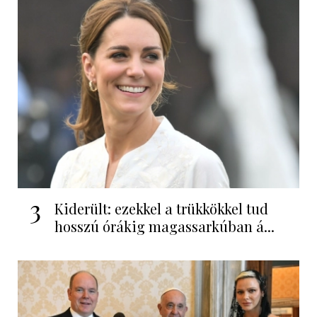
3
Kiderült: ezekkel a trükkökkel tud
hosszú órákig magassarkúban á...