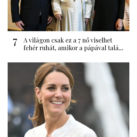
7
A világon csak ez a 7 nő viselhet
fehér ruhát, amikor a pápával talá...