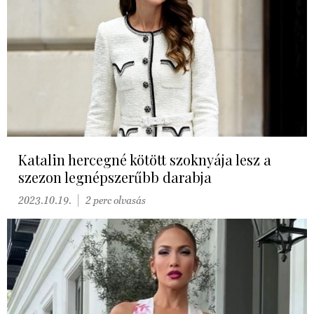
Katalin hercegné kötött szoknyája lesz a
szezon legnépszerűbb darabja
2023.10.19.
2 perc olvasás