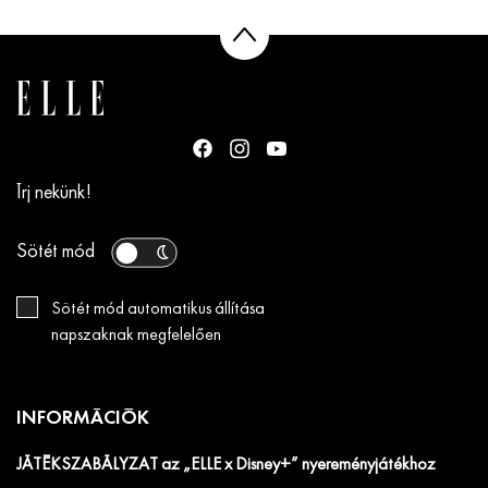
Írj nekünk!
Sötét mód
Sötét mód automatikus állítása
napszaknak megfelelően
INFORMÁCIÓK
JÁTÉKSZABÁLYZAT az „ELLE x Disney+” nyereményjátékhoz