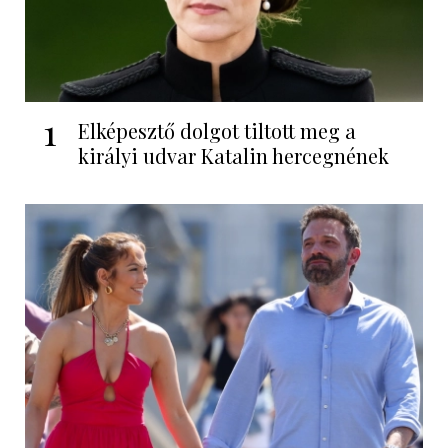
1
Elképesztő dolgot tiltott meg a
királyi udvar Katalin hercegnének