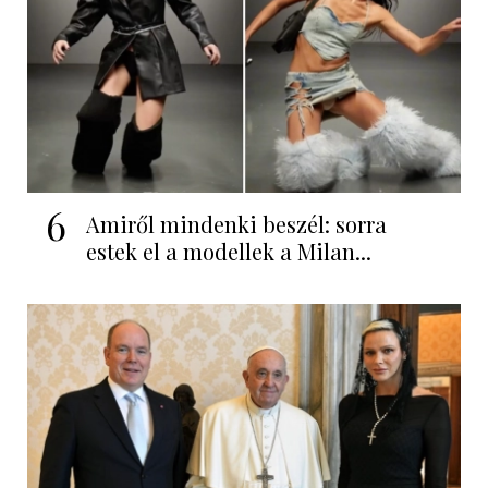
6
Amiről mindenki beszél: sorra
estek el a modellek a Milan...