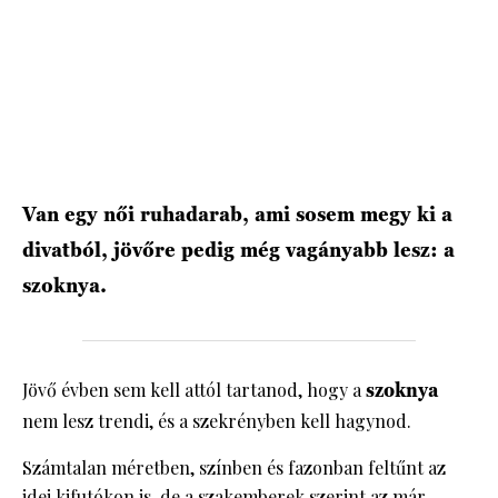
HÍRLEVÉL
Van egy női ruhadarab, ami sosem megy ki a
divatból, jövőre pedig még vagányabb lesz: a
szoknya.
Jövő évben sem kell attól tartanod, hogy a
szoknya
nem lesz trendi, és a szekrényben kell hagynod.
Számtalan méretben, színben és fazonban feltűnt az
idei kifutókon is, de a szakemberek szerint az már