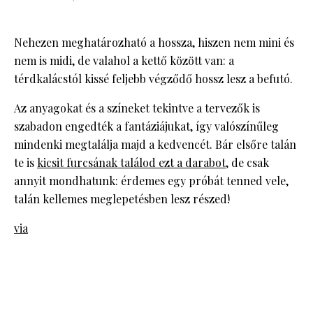
Nehezen meghatározható a hossza, hiszen nem mini és
nem is midi, de valahol a kettő között van: a
térdkalácstól kissé feljebb végződő hossz lesz a befutó.
Az anyagokat és a színeket tekintve a tervezők is
szabadon engedték a fantáziájukat, így valószínűleg
mindenki megtalálja majd a kedvencét. Bár elsőre talán
te is
kicsit furcsának találod ezt a darabot
, de csak
annyit mondhatunk: érdemes egy próbát tenned vele,
talán kellemes meglepetésben lesz részed!
via