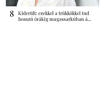
8
Kiderült: ezekkel a trükkökkel tud
hosszú órákig magassarkúban á...