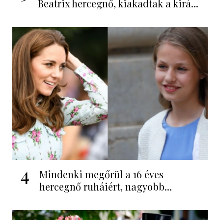
Beatrix hercegnő, kiakadtak a kirá...
4
Mindenki megőrül a 16 éves
hercegnő ruháiért, nagyobb...