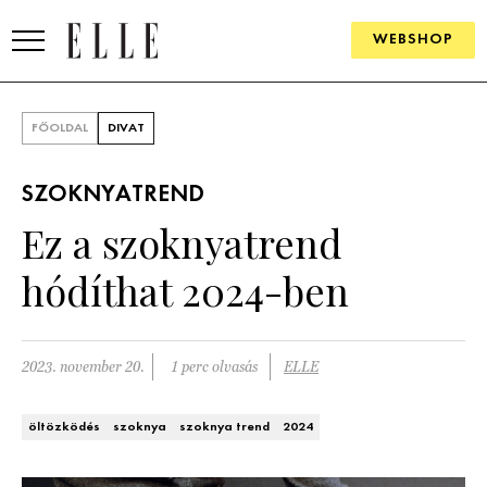
WEBSHOP
DIVAT
FŐOLDAL
DIVAT
ELLE DIGITAL
SZOKNYATREND
GOURMET AWARDS
Ez a szoknyatrend
SZÉPSÉG
hódíthat 2024-ben
KULTÚRA
PSZICHÉ
2023. november 20.
1 perc olvasás
ELLE
ÉLETMÓD
öltözködés
szoknya
szoknya trend
2024
PÁRKAPCSOLAT