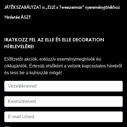
JÁTÉKSZABÁLYZAT a „ELLE x Tweezerman” nyereményjátékhoz
Hirdetési ÁSZF
IRATKOZZ FEL AZ ELLE ÉS ELLE DECORATION
HÍRLEVELÉRE!
Előfizetői akciók, exkluzív eseménymeghívók és
cikkajánlók. Értesülj elsőként a velünk kapcsolatos hírekről
és less be a kulisszák mögé!