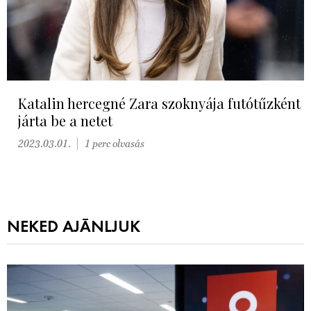
Katalin hercegné Zara szoknyája futótűzként
járta be a netet
2023.03.01.
1 perc olvasás
NEKED AJÁNLJUK