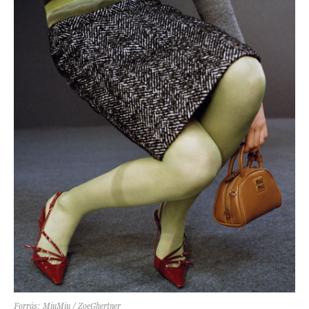
Forrás: MiuMiu / ZoeGhertner