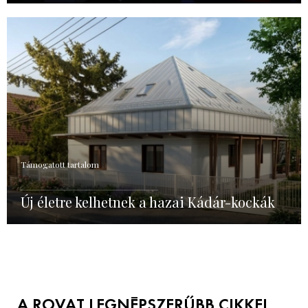
Támogatott tartalom
Új életre kelhetnek a hazai Kádár-kockák
A ROVAT LEGNÉPSZERŰBB CIKKEI