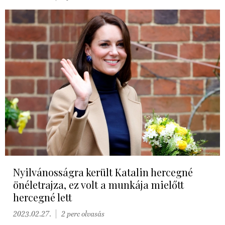
Nyilvánosságra került Katalin hercegné
önéletrajza, ez volt a munkája mielőtt
hercegné lett
2023.02.27.
2 perc olvasás