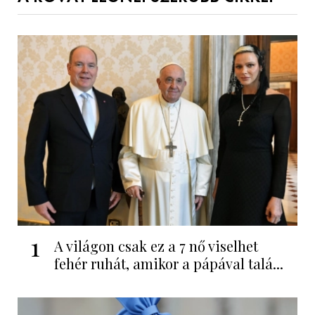
1
A világon csak ez a 7 nő viselhet
fehér ruhát, amikor a pápával talá...