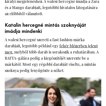
királyi megjelenéshez. A walesi hercegné imádja a Zara
és a Mango darabjait, legutóbbi hivatalos látogatására
az előbbitől választott.
Katalin hercegné mintás szoknyáját
imádja mindenki
A walesi hercegné szereti a fast fashion márka
darabjait, legutóbb például egy
fehér blézerben jelent
meg
, melyből több darab is sorakozik a ruhatárában. A
BAFTA-gálára pedig a kiegészítőjét szerezte be a
márkától. Most egy régebbi darabját viselte, a mintás
szoknya pedig lenyűgözte a nőket.