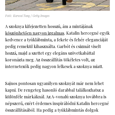
Fotó: Karwai Tang / Getty Images
A szoknya kifejezetten hosszú, ám a mintájának
köszönhetően nagyon izgalmas
. Katalin hercegné egyik
kedvence a tyúklábminta, a fekete és fehér eleganciáját
pedig remekül kihasználta. Garbót és csizmát viselt
hozzá, majd a szettet egy elegáns szövetkabáttal
koronázta meg. Az összeállítás tökéletes volt, az
internetezők pedig nagyon lelkesek a szoknya miatt.
Sajnos pontosan ugyanilyen szoknyát már nem lehet
kapni. De rengeteg hasonló darabbal találkozhatsz a
különféle márkáknál. Az A-vonalú szoknya továbbra is
népszerű, ezért érdemes inspirálódni Katalin hercegné
összeállításából. Ha pedig a tyúklábmintás dolgok