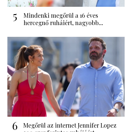
5
Mindenki megőrül a 16 éves
hercegnő ruháiért, nagyobb...
6
Megőrül az internet Jennifer Lopez