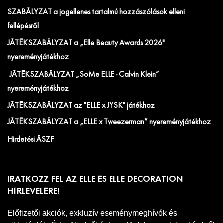
SZABÁLYZAT a jogellenes tartalmú hozzászólások elleni
fellépésről
JÁTÉKSZABÁLYZAT a „Elle Beauty Awards 2026"
nyereményjátékhoz
JÁTÉKSZABÁLYZAT „SoMe ELLE - Calvin Klein”
nyereményjátékhoz
JÁTÉKSZABÁLYZAT az "ELLE x JYSK" játékhoz
JÁTÉKSZABÁLYZAT a „ELLE x Tweezerman” nyereményjátékhoz
Hirdetési ÁSZF
IRATKOZZ FEL AZ ELLE ÉS ELLE DECORATION
HÍRLEVELÉRE!
Előfizetői akciók, exkluzív eseménymeghívók és