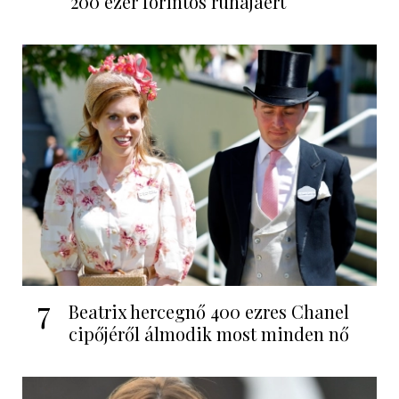
200 ezer forintos ruhájáért
7
Beatrix hercegnő 400 ezres Chanel
cipőjéről álmodik most minden nő