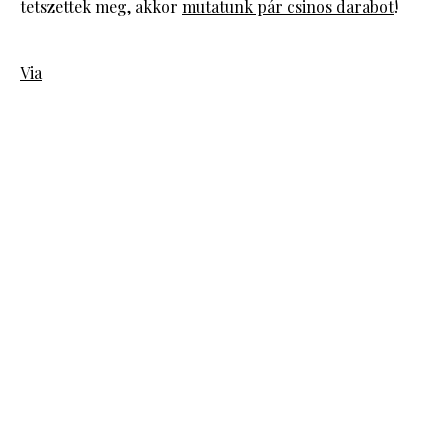
tetszettek meg, akkor
mutatunk pár csinos darabot
!
Via