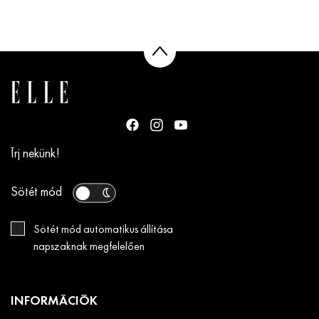
Írj nekünk!
Sötét mód
Sötét mód automatikus állítása
napszaknak megfelelően
INFORMÁCIÓK