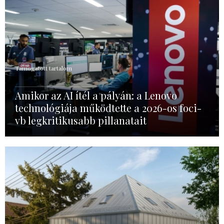
Támogatott tartalom
Amikor az AI ítél a pályán: a Lenovo
technológiája működtette a 2026-os foci-
vb legkritikusabb pillanatait