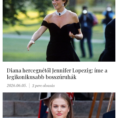
Diana hercegnétől Jennifer Lopezig: íme a
legikonikusabb bosszúruhák
2026.06.05.
3 perc olvasás