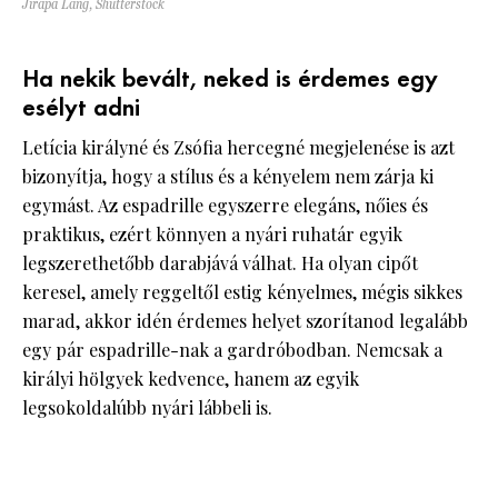
Jirapa Lang, Shutterstock
Ha nekik bevált, neked is érdemes egy
esélyt adni
Letícia királyné és Zsófia hercegné megjelenése is azt
bizonyítja, hogy a stílus és a kényelem nem zárja ki
egymást. Az espadrille egyszerre elegáns, nőies és
praktikus, ezért könnyen a nyári ruhatár egyik
legszerethetőbb darabjává válhat. Ha olyan cipőt
keresel, amely reggeltől estig kényelmes, mégis sikkes
marad, akkor idén érdemes helyet szorítanod legalább
egy pár espadrille-nak a gardróbodban. Nemcsak a
királyi hölgyek kedvence, hanem az egyik
legsokoldalúbb nyári lábbeli is.