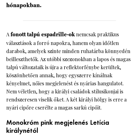
hónapokban.
A
fonott talpú espadrille-ok
nemcsak praktikus
választások a forró napokra, hanem olyan időtlen
darabok, amelyek szinte minden ruhatárba könnyedén
beilleszthetők. Az utóbbi szezonokban a lapos és magas
talpú változataik is újra a reflektorfénybe kerültek,
köszönhetően annak, hogy egyszerre kínálnak
kényelmet, nőies megjelenést és nyárias hangulatot.
Nem véletlen, hogy a királyi családok stílusikonjai is
rendszeresen viselik őket. A két királyi hölgy is erre a
nyári cipőre cserélte a magas sarkú cipőit.
Monokróm pink megjelenés Letícia
királynétól