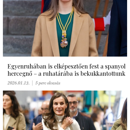
Egyenruhában is elképesztően fest a spanyol
hercegnő – a ruhatárába is bekukkantottunk
2026.01.13.
5 perc olvasás