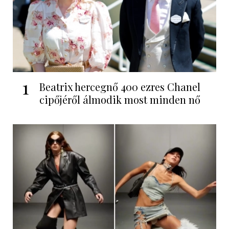
1
Beatrix hercegnő 400 ezres Chanel
cipőjéről álmodik most minden nő