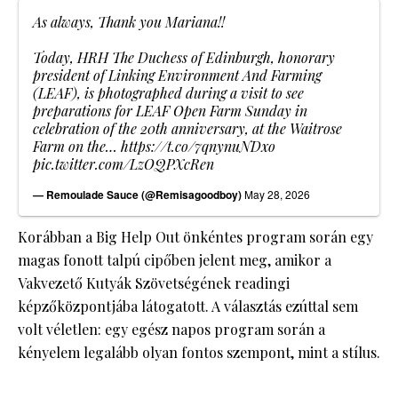
As always, Thank you Mariana!!
Today, HRH The Duchess of Edinburgh, honorary
president of Linking Environment And Farming
(LEAF), is photographed during a visit to see
preparations for LEAF Open Farm Sunday in
celebration of the 20th anniversary, at the Waitrose
Farm on the…
https://t.co/7qnynuNDxo
pic.twitter.com/LzOQPXcRen
— Remoulade Sauce (@Remisagoodboy)
May 28, 2026
Korábban a Big Help Out önkéntes program során egy
magas fonott talpú cipőben jelent meg, amikor a
Vakvezető Kutyák Szövetségének readingi
képzőközpontjába látogatott. A választás ezúttal sem
volt véletlen: egy egész napos program során a
kényelem legalább olyan fontos szempont, mint a stílus.