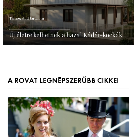
Támogatott tartalom
Új életre kelhetnek a hazai Kádár-kockák
A ROVAT LEGNÉPSZERŰBB CIKKEI