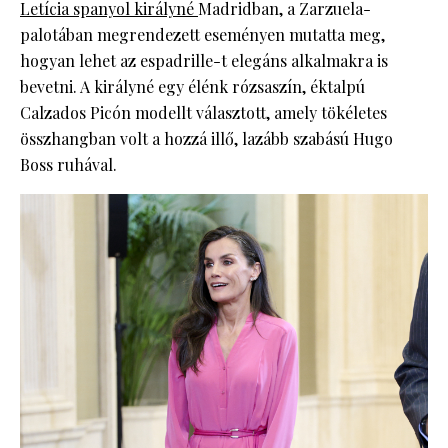
Letícia spanyol királyné
Madridban, a Zarzuela-
palotában megrendezett eseményen mutatta meg,
hogyan lehet az espadrille-t elegáns alkalmakra is
bevetni. A királyné egy élénk rózsaszín, éktalpú
Calzados Picón modellt választott, amely tökéletes
összhangban volt a hozzá illő, lazább szabású Hugo
Boss ruhával.