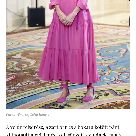
Carlos Alvarez, Getty Images
A velúr felsőrész, a zárt orr és a bokára kötött pánt
kifinomult megjelenést kölcsönzött a cipőnek, míg a