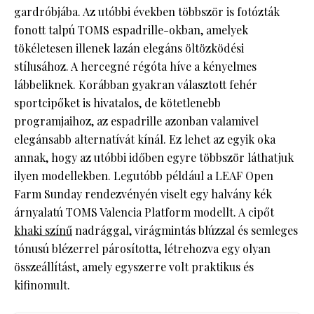
gardróbjába. Az utóbbi években többször is fotózták
fonott talpú TOMS espadrille-okban, amelyek
tökéletesen illenek lazán elegáns öltözködési
stílusához. A hercegné régóta híve a kényelmes
lábbeliknek. Korábban gyakran választott fehér
sportcipőket is hivatalos, de kötetlenebb
programjaihoz, az espadrille azonban valamivel
elegánsabb alternatívát kínál. Ez lehet az egyik oka
annak, hogy az utóbbi időben egyre többször láthatjuk
ilyen modellekben. Legutóbb például a LEAF Open
Farm Sunday rendezvényén viselt egy halvány kék
árnyalatú TOMS Valencia Platform modellt. A cipőt
khaki színű
nadrággal, virágmintás blúzzal és semleges
tónusú blézerrel párosította, létrehozva egy olyan
összeállítást, amely egyszerre volt praktikus és
kifinomult.