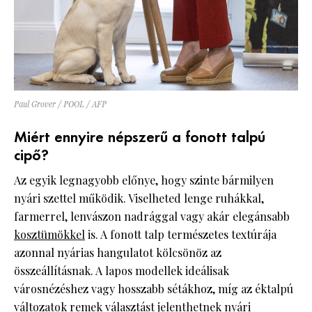
Paul Grover / POOL / AFP
Miért ennyire népszerű a fonott talpú
cipő?
Az egyik legnagyobb előnye, hogy szinte bármilyen
nyári szettel működik. Viselheted lenge ruhákkal,
farmerrel, lenvászon nadrággal vagy akár elegánsabb
kosztümökkel
is. A fonott talp természetes textúrája
azonnal nyárias hangulatot kölcsönöz az
összeállításnak. A lapos modellek ideálisak
városnézéshez vagy hosszabb sétákhoz, míg az éktalpú
változatok remek választást jelenthetnek nyári