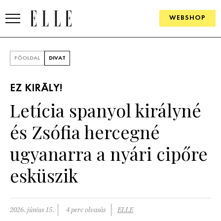
WEBSHOP
DIVAT
FŐOLDAL
DIVAT
ELLE DIGITAL
EZ KIRÁLY!
GOURMET AWARDS
Letícia spanyol királyné
SZÉPSÉG
és Zsófia hercegné
KULTÚRA
ugyanarra a nyári cipőre
PSZICHÉ
esküszik
ÉLETMÓD
2026. június 15.
4 perc olvasás
ELLE
PÁRKAPCSOLAT