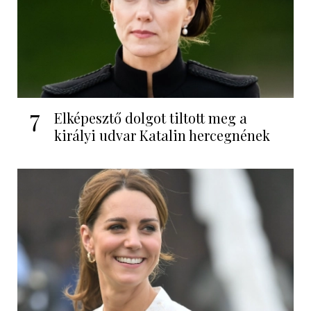
7
Elképesztő dolgot tiltott meg a
királyi udvar Katalin hercegnének