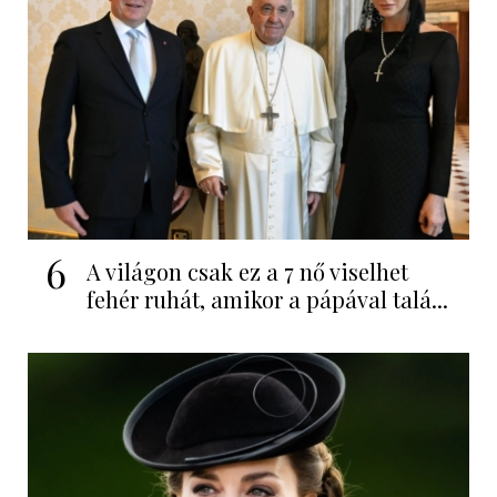
6
A világon csak ez a 7 nő viselhet
fehér ruhát, amikor a pápával talá...