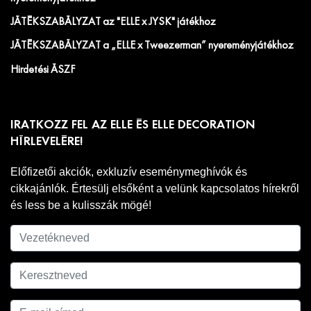
JÁTÉKSZABÁLYZAT az "ELLE x JYSK" játékhoz
JÁTÉKSZABÁLYZAT a „ELLE x Tweezerman” nyereményjátékhoz
Hirdetési ÁSZF
IRATKOZZ FEL AZ ELLE ÉS ELLE DECORATION
HÍRLEVELÉRE!
Előfizetői akciók, exkluzív eseménymeghívók és
cikkajánlók. Értesülj elsőként a velünk kapcsolatos hírekről
és less be a kulisszák mögé!