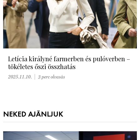
Letícia királyné farmerben és pulóverben –
tökéletes őszi összhatás
2025.11.10.
3 perc olvasás
NEKED AJÁNLJUK